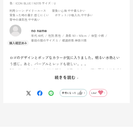
色：ICON BLUE | N3170
サイズ：U
利用シーン
:デイリーユース
背負い心地
:やや柔らかい
背負った時の重さ
:感じにくい
ポケット/小物入れ
:やや多い
背中の通気性
:やや高い
no name
年代:
40代
性別:
男性
身長:
161～165cm
体型:
小柄
普段の服のサイズ:
S
都道府県:
神奈川県
ロゴのデザインとポップなカラーが気に入りました。明るい水色とい
う感じ。あと、パープルとレッドも欲しい。。。
PCスリーブにポケットが4か所あって使いやすい。特に両サイドのポケ
ットは傘とドリンクを入れるのにちょうどいい。軽い雨のときはしっ
続きを読む
かり撥水しました。
参考になった
0
Like!
1