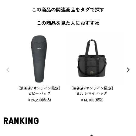
この商品の関連商品をタグで探す
この商品を見た人におすすめ
［渋谷店/オンライン限定］
［渋谷店/オンライン限定］
［渋谷店
ビビー バッグ
BJJ シマイ バッグ
クラシ
¥
24,200
¥
14,300
(税込)
(税込)
RANKING