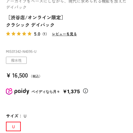
アーカイブをベースにしながら、現代に求められる機能を加えた
デイパック
［渋谷店/オンライン限定］
クラシック デイパック
5.0
（1）
レビューを見る
MIS01342
-N4095
-U
撥水性
¥
16,500
税込
￥1,375
ペイディなら月々
サイズ
：
U
U