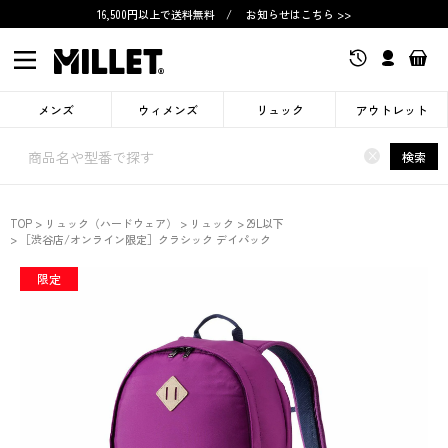
16,500円以上で送料無料
/
お知らせはこちら >>
メンズ
ウィメンズ
リュック
アウトレット
×
検索
TOP
リュック（ハードウェア）
リュック
29L以下
［渋谷店/オンライン限定］クラシック デイパック
限定