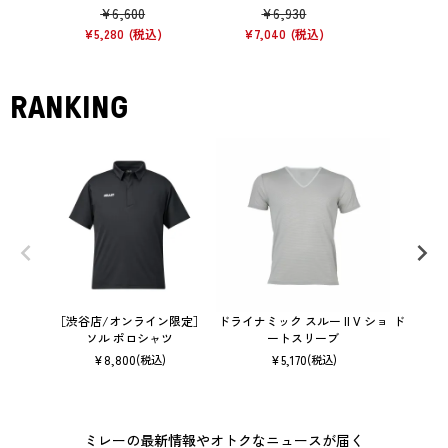
¥
6,600
¥
6,930
¥
9,
¥
5,280
¥
7,040
¥
6,930
RANKING
［渋谷店/オンライン限定］
ドライナミック スルー II V ショ
ドライナミ
ソル ポロシャツ
ートスリーブ
¥
8,800
¥
5,170
(税込)
(税込)
ミレーの最新情報やオトクなニュースが届く