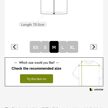
Length
70.5cm
XS
S
M
L
XL
Check the recommended size
Try this item on