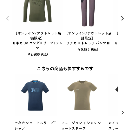
［オンライン/アウトレット店
［オンライン/アウトレット店
［オンラ
舗限定］
舗限定］
セネカ UV ロングスリーブTシャ
ワナカ ストレッチ パンツ III
セネカ 
ツ
¥
9,592
(税込)
¥
6,600
(税込)
こちらの商品もおすすめです
セネカ ショートスリーブT
フュージョン Ｔシャツ シ
カメット マッ
シャツ
ョートスリーブ
スリーブ Tシ