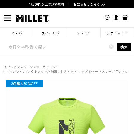
16,500円以上で送料無料
/
お知らせはこちら >>
メンズ
ウィメンズ
リュック
アウトレット
×
検索
TOP
メンズ
Tシャツ・カットソー
［オンライン/アウトレット店舗限定］カメット マップ ショートスリーブ Tシャツ
SALE
2点購入50％OFF