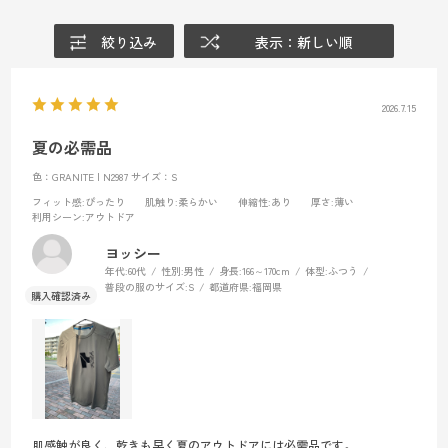
絞り込み
表示：新しい順
2026.7.15
夏の必需品
色：GRANITE | N2987
サイズ：S
フィット感
:ぴったり
肌触り
:柔らかい
伸縮性
:あり
厚さ
:薄い
利用シーン
:アウトドア
ヨッシー
年代:
60代
性別:
男性
身長:
166～170cm
体型:
ふつう
普段の服のサイズ:
S
都道府県:
福岡県
肌感触が良く、乾きも早く夏のアウトドアには必需品です。