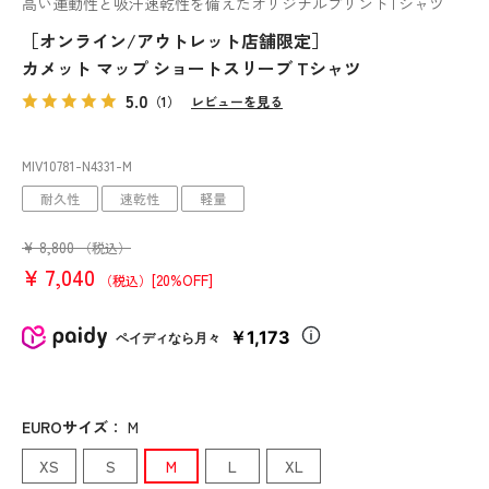
高い運動性と吸汗速乾性を備えたオリジナルプリントTシャツ
［オンライン/アウトレット店舗限定］
カメット マップ ショートスリーブ Tシャツ
5.0
（1）
レビューを見る
MIV10781
-N4331
-M
耐久性
速乾性
軽量
¥
8,800
（税込）
¥
7,040
[20%OFF]
（税込）
￥1,173
ペイディなら月々
EUROサイズ
：
M
XS
S
M
L
XL