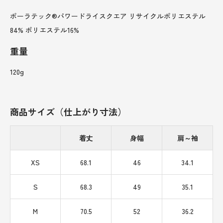
ポーラテック®パワードライスクエア リサイクルポリエステル
84% ポリエステル16%
重量
120g
商品サイズ（仕上がり寸法）
着丈
身幅
肩～袖
XS
68.1
46
34.1
S
68.3
49
35.1
M
70.5
52
36.2