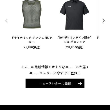
ドライナミック メッシュ NS ク
［渋谷店/オンライン限定］
ドライナミッ
ルー
ソル ポロシャツ
¥
5,830
¥
8,800
(税込)
(税込)
ミレーの最新情報やオトクなニュースが届く
ニュースレターに今すぐご登録！
ニュースレターに登録