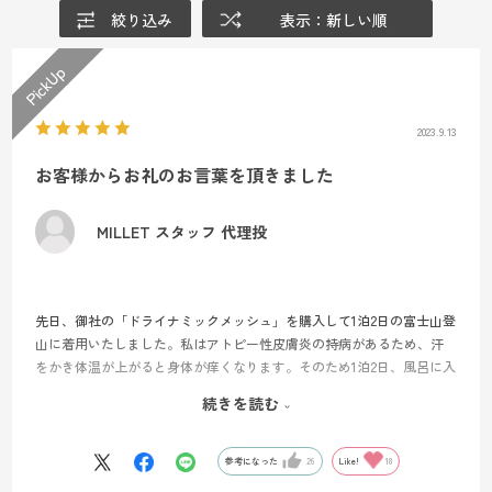
絞り込み
表示：新しい順
2023.9.13
お客様からお礼のお言葉を頂きました
MILLET スタッフ 代理投
先日、御社の「ドライナミックメッシュ」を購入して1泊2日の富士山登
山に着用いたしました。私はアトピー性皮膚炎の持病があるため、汗
をかき体温が上がると身体が痒くなります。そのため1泊2日、風呂に入
れない行程で登山するとなると帰る頃には肌がボロボロになっている
続きを読む
だろうと予想しておりました。
ところがです！登り出して1時間ほど経過したときのことです。汗もじ
参考になった
26
Like!
18
っとりかいて、普段ならすでにお腹や背中が痒くなっているはずのタ