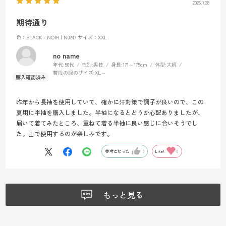
2026.7.28
期待通り
色：BLACK - NOIR | N0247
サイズ：XXL
no name
年代:
50代
性別:
男性
身長:
171～175cm
体型:
大柄
普段の服のサイズ:
XL～
昨年から長袖を使用していて、確かに汗対策で調子が良いので、この
夏用に半袖を購入しました。半袖になるとどうか心配ありましたが、
届いて着てみたところ、重ねて着る半袖に良い感じに合いそうでし
た。山で使用するのが楽しみです。
参考になった
0
Like!
0
もっと見る