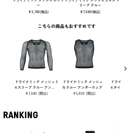
ー
リーブ クルー
¥
3,740
¥
7,040
(税込)
(税込)
こちらの商品もおすすめです
ドライナミック メッシュ 3
ドライナミック メッシュ
ドライナミック
4 スリーブ クルー アンダ
N クルー アンダーウェア
4 タイツ ア
ーウェア
¥
7,040
¥
5,830
¥
6,160
RANKING