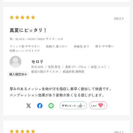
イミングで、まったく掻破行動をしていないことに気がつきました。
友人に「これ初めて買ったんだけどすごくいいかも」と伝えると友人
たちはすでに着用しており、そのよさを教えてくれました。恥ずかし
2026.8.4
ながら特に意識せずに購入していたため、そこで製品の名前を初めて
意識しました。
真夏にピッタリ！
そのあとは30分に一度「なんて快適なんだ」と感じるほど、御社の製
色：BLACK - NOIR | N0247
サイズ：S-M
品のおかげで快適な登山を楽しみました。
フィット感
:やや小さい
肌触り
:柔らかい
伸縮性
:あり
厚さ
:やや厚い
また、まさかそんなにいいものとは知らずに着用していたため1着しか
利用シーン
:アウトドア
持っておらず、1泊後にはさすがに痒くなると思っておりましたが、そ
のまま着続けた2日目の旅程でも痒くなることは皆無でした。これまで
セロリ
身体を動かしても、こんなにも痒くならずに運動できた経験がなく、
年代:
60代
性別:
男性
身長:
171～175cm
体型:
ふつう
普段の服のサイズ:
M
都道府県:
静岡県
こんなに快適な気持ちなのか！と大変感動した次第です。
私はスポーツフォトグラファーをしており、重い機材を持って動くた
厚みのあるメッシュ生地が汗を吸収し素早く排出して快適です。
め、仕事中に痒くなることが多々ありますが、今後は「ドライナミッ
コンプレッション効果があり姿勢が良くなる感じがします。
クメッシュ」を着用して仕事しようと思っております。
参考になった
0
Like!
0
長年付き合っている病気のため諦めと慣れでやり過ごしていたことで
したが、まったく気にせず、快適に運動できる日が来るなんて想像も
しておりませんでした。とても幸せな時間を送ることができ、開発し
ていただいた方に心から御礼をお伝えいたします。ありがとうござい
2026.8.3