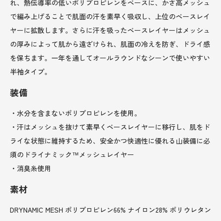
れ、熱伝導率の低いポリプロピレンをベースに、かさ高メッシュ
で編み上げることで肌面の汗を素早く吸収し、上位のベースレイ
ヤーに拡散します。さらに汗を吸ったベースレイヤーはメッシュ
の厚みによって肌から遠ざけられ、肌面の冷えを防ぎ、ドライ感
を保ちます。一年を通してオールラウンドなシーンで使いやすい
半袖タイプ。
装備
・水分を含まないポリプロピレンを使用。
・汗はメッシュを抜けて素早くベースレイヤーに移行し、肌をド
ライな状態に維持するため、安全かつ快適性に優れる山装備に必
須のドライナミック™メッシュレイヤー
・消臭糸使用
素材
DRYNAMIC MESH ポリプロピレン66% ナイロン28% ポリウレタン