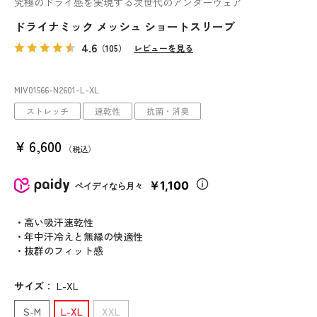
究極のドライ感を実現する次世代のアンダーウェア
ドライナミック メッシュ ショートスリーブ
4.6
（105）
レビューを見る
MIV01566
-N2601
-L-XL
ストレッチ
速乾性
抗菌・消臭
¥
6,600
税込
￥1,100
ペイディなら月々
・高い吸汗速乾性
・年中汗冷えと無縁の快適性
・抜群のフィット感
サイズ
：
L-XL
S-M
L-XL
XXL