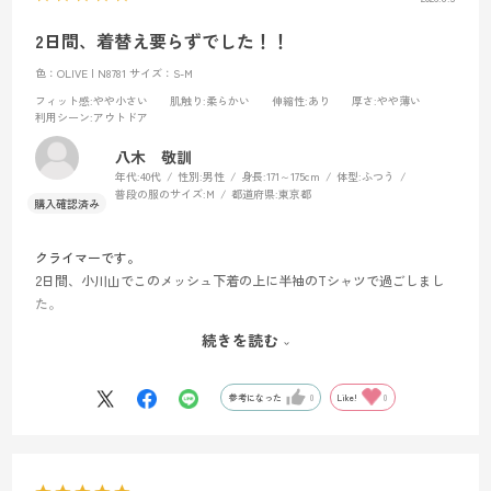
ました。
2日間、着替え要らずでした！！
色：OLIVE | N8781
サイズ：S-M
フィット感
:やや小さい
肌触り
:柔らかい
伸縮性
:あり
厚さ
:やや薄い
利用シーン
:アウトドア
八木 敬訓
年代:
40代
性別:
男性
身長:
171～175cm
体型:
ふつう
普段の服のサイズ:
M
都道府県:
東京都
クライマーです。
2日間、小川山でこのメッシュ下着の上に半袖のTシャツで過ごしまし
た。
急登もあり、全身から汗をかいたはずですが、汗が全く気になりませ
続きを読む
んでした。
また、暑いタイミング、寒いタイミングが交互に訪れる中、他のメン
バーは、ロングスリーブを着たり脱いだりしていましたが、このメッ
参考になった
0
Like!
0
シュ下着は暑い時涼しく、寒い時暖かいため、常にメッシュ下着とTシ
ャツで活動できました。
着替えを持っていったのに、結果的に全部不要でした。素晴らしい性
能です。