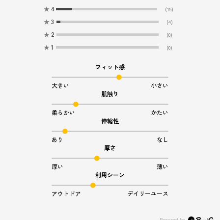
★
4
(15)
★
3
(4)
★
2
(0)
★
1
(0)
フィット感
大きい
小さい
肌触り
柔らかい
かたい
伸縮性
あり
なし
厚さ
厚い
薄い
利用シーン
アウトドア
デイリーユース