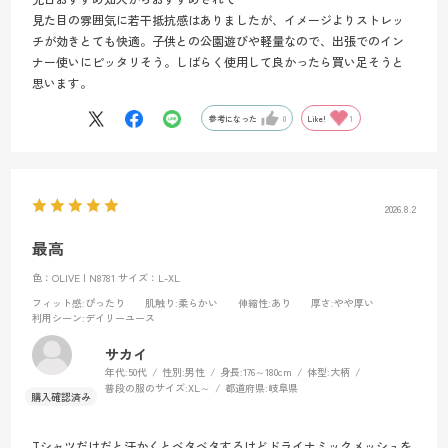
見た目の雰囲気に若干抵抗感はありましたが、イメージよりストレッ
チが効きとても快適。子供との公園遊びや軽量なので、出張でのイン
ナー使いにピッタリそう。しばらく使用して良かったら買い足そうと
思います。
参考になった
0
Like!
1
2026.8.2
最高
色：OLIVE | N8781
サイズ：L-XL
フィット感
:ぴったり
肌触り
:柔らかい
伸縮性
:あり
厚さ
:やや厚い
利用シーン
:デイリーユース
サカイ
年代:
50代
性別:
男性
身長:
176～180cm
体型:
大柄
普段の服のサイズ:
XL～
都道府県:
岐阜県
Tシャツだけだと汗かくとベタベタするけどドライナミックメッシュを