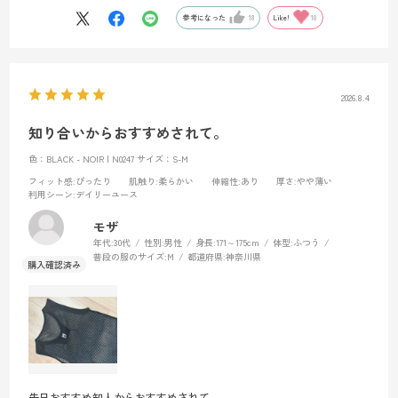
感があります。
参考になった
18
Like!
10
2026.8.4
知り合いからおすすめされて。
色：BLACK - NOIR | N0247
サイズ：S-M
フィット感
:ぴったり
肌触り
:柔らかい
伸縮性
:あり
厚さ
:やや薄い
利用シーン
:デイリーユース
モザ
年代:
30代
性別:
男性
身長:
171～175cm
体型:
ふつう
普段の服のサイズ:
M
都道府県:
神奈川県
先日おすすめ知人からおすすめされて