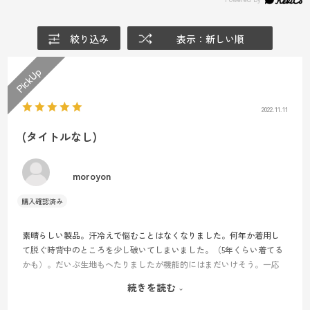
絞り込み
表示：新しい順
2022.11.11
(タイトルなし)
moroyon
素晴らしい製品。汗冷えで悩むことはなくなりました。何年か着用し
て脱ぐ時背中のところを少し破いてしまいました。（5年くらい着てる
かも）。だいぶ生地もへたりましたが機能的にはまだいけそう。一応
予備でリピート購入。新品はキツい感じはあります。ワンサイズ上げ
続きを読む
るか迷いましたが、ぴったりフィットじゃないと効果を発揮しないの
で…。とにかくこれを着ない登山は考えられない、というくらいの安心