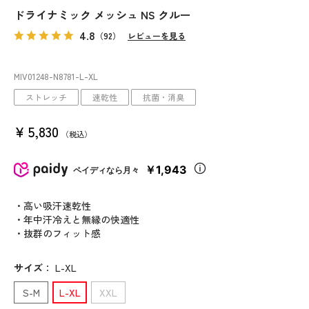
ドライナミック メッシュ NS クルー
4.8
（92）
レビューを見る
MIV01248
-N8781
-L-XL
ストレッチ
速乾性
抗菌・消臭
¥
5,830
税込
￥1,943
ペイディなら月々
・高い吸汗速乾性
・年中汗冷えと無縁の快適性
・抜群のフィット感
サイズ
：
L-XL
S-M
L-XL
XXL