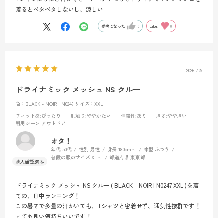
着るとベタベタしないし、涼しい
参考になった
0
Like!
0
2026.7.29
ドライナミック メッシュ NS クルー
色：BLACK - NOIR | N0247
サイズ：XXL
フィット感
:ぴったり
肌触り
:ややかたい
伸縮性
:あり
厚さ
:やや厚い
利用シーン
:アウトドア
オタ！
年代:
50代
性別:
男性
身長:
180cm～
体型:
ふつう
普段の服のサイズ:
XL～
都道府県:
東京都
ドライナミック メッシュ NS クルー ( BLACK - NOIR | N0247 XXL )を着
ての、日中ランニング！
この暑さで多量の汗かいても、Tシャツと密着せず、通気性抜群です！
とても良い気持ちいいです！