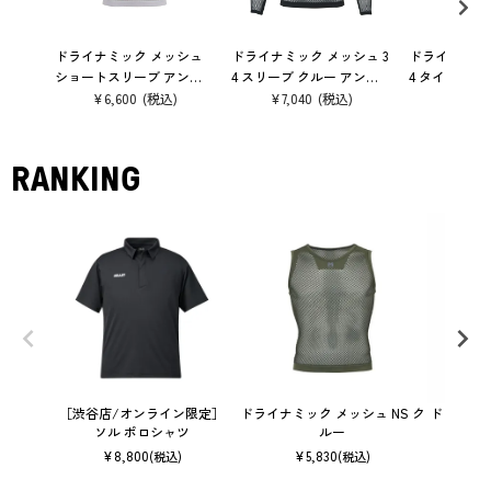
ドライナミック メッシュ
ドライナミック メッシュ 3
ドライナミック
ショートスリーブ アンダ
4 スリーブ クルー アンダ
4 タイツ ア
ーウェア
ーウェア
¥
6,600
¥
7,040
¥
6,160
RANKING
［渋谷店/オンライン限定］
ドライナミック メッシュ NS ク
ドライナミッ
ソル ポロシャツ
ルー
¥
8,800
¥
5,830
(税込)
(税込)