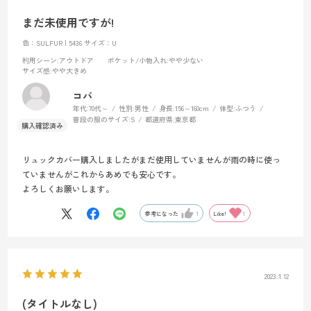
まだ未使用ですが!
色：SULFUR | 5436
サイズ：U
利用シーン
:アウトドア
ポケット/小物入れ
:やや少ない
サイズ感
:やや大きめ
コバ
年代:
70代～
性別:
男性
身長:
156～160cm
体型:
ふつう
普段の服のサイズ:
S
都道府県:
東京都
リュックカバー購入しましたがまだ使用していませんが雨の時に使っ
ていませんがこれからあめでも安心です。
よろしくお願いします。
参考になった
1
Like!
1
2023.1.12
(タイトルなし)