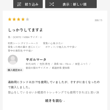
絞り込み
表示：新しい順
2026.7.5
しっかりしてますよ
色：DORITE | N9904
サイズ：U
利用シーン
:デイリーユース
背負い心地
:かたい
背負った時の重さ
:感じにくい
ポケット/小物入れ
:やや多い
背中の通気性
:やや低い
サガルマータ
年代:
60代
性別:
男性
身長:
166～170cm
体型:
ふつう
普段の服のサイズ:
M
都道府県:
愛知県
通勤用にランドネ20 ??を使用していましたが、さすがに古くなったの
で購入しました。
登山をしているせいか軽度のトレッキングでも使用できればと思い決
めました。
続きを読む
同じ20Lですがこちらの方が多少多くはいるようです。
長年使えると良いですね!