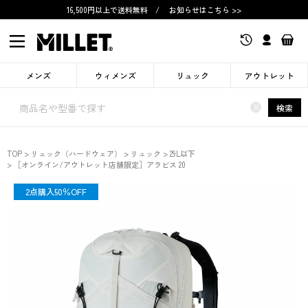
16,500円以上で送料無料
/
お知らせはこちら >>
メンズ
ウィメンズ
リュック
アウトレット
×
検索
TOP
リュック（ハードウェア）
リュック
29L以下
［オンライン/アウトレット店舗限定］アラビス 20
限定
2点購入50％OFF