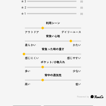
★
3
(0)
★
2
(0)
★
1
(0)
利用シーン
アウトドア
デイリーユース
背負い心地
柔らかい
かたい
背負った時の重さ
感じにくい
感じやすい
ポケット/小物入れ
多い
少ない
背中の通気性
高い
低い