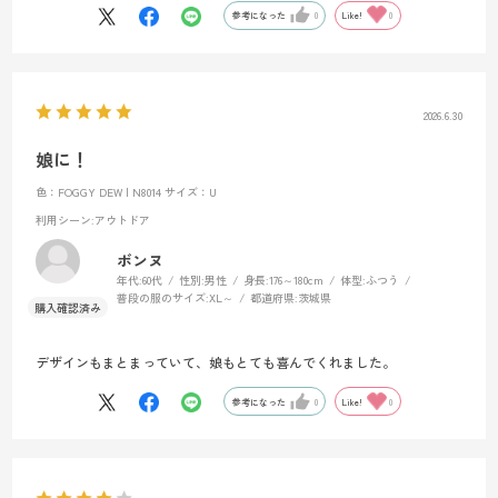
参考になった
0
Like!
0
2026.6.30
娘に！
色：FOGGY DEW | N8014
サイズ：U
利用シーン
:アウトドア
ボンヌ
年代:
60代
性別:
男性
身長:
176～180cm
体型:
ふつう
普段の服のサイズ:
XL～
都道府県:
茨城県
デザインもまとまっていて、娘もとても喜んでくれました。
参考になった
0
Like!
0