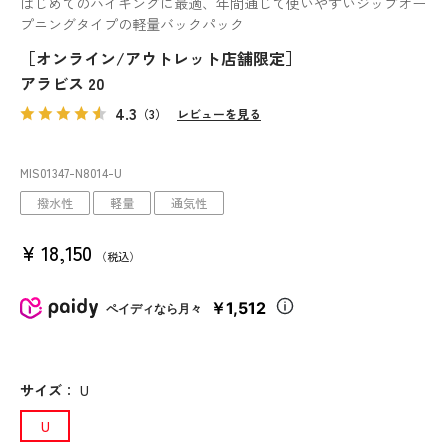
はじめてのハイキングに最適、年間通じて使いやすいジップオー
プニングタイプの軽量バックパック
［オンライン/アウトレット店舗限定］
アラビス 20
4.3
（3）
レビューを見る
MIS01347
-N8014
-U
撥水性
軽量
通気性
¥
18,150
税込
￥1,512
ペイディなら月々
サイズ
：
U
U