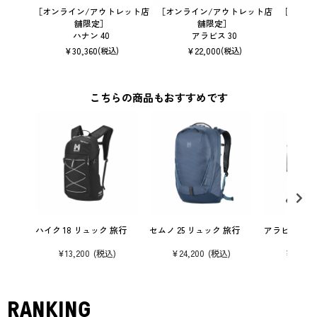
［オンライン/アウトレット店
［オンライン/アウトレット店
［オンラ
舗限定］
舗限定］
ハナン 40
アラビス 30
¥
30,360
¥
22,000
(税込)
(税込)
こちらの商品もおすすめです
ハイク 18 リュック 旅行
セムノ 25 リュック 旅行
アラビス 25 
¥
13,200
¥
24,200
¥
19,80
RANKING