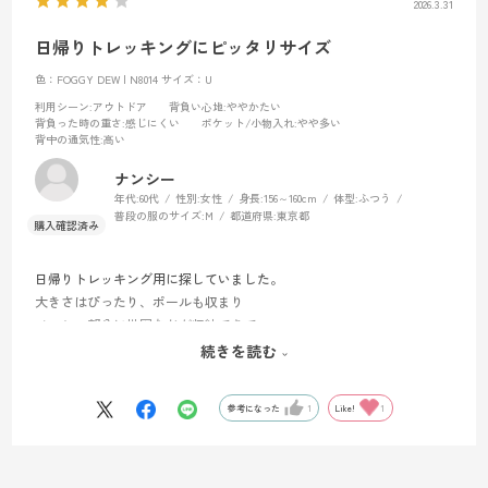
2026.3.31
日帰りトレッキングにピッタリサイズ
色：FOGGY DEW | N8014
サイズ：U
利用シーン
:アウトドア
背負い心地
:ややかたい
背負った時の重さ
:感じにくい
ポケット/小物入れ
:やや多い
背中の通気性
:高い
ナンシー
年代:
60代
性別:
女性
身長:
156～160cm
体型:
ふつう
普段の服のサイズ:
M
都道府県:
東京都
日帰りトレッキング用に探していました。
大きさはぴったり、ポールも収まり
メッシュ部分に地図などが収納できて
便利です。一つ残念だったのは
続きを読む
ライトグレーが思っていたよりホワイトに近かった事。
参考になった
1
Like!
1