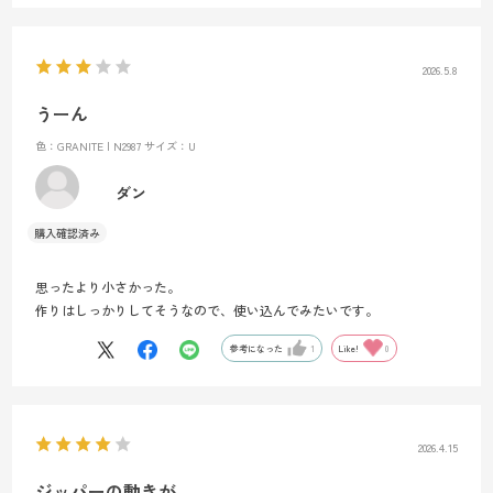
ただ、これに収まる量の荷物なら腰への負担もそこまで無いはず。
2026.5.8
装着感はかなり良い。
ウエストベルトも太めで、お腹へ食い込む感じは少ない。
うーん
背面のパッドも柔らかく、腰のダメージは皆無。
色：GRANITE | N2987
サイズ：U
ベルトの付け根にパッドが付いているが、私のウエストサイズではほ
ぼ当たらず。
ダン
細い人ならもうちょっと前まで来て腰骨まで届くのかな？(泣)
左右にボトルを差し込めるポケットが付いているが、ボトルを差し込
思ったより小さかった。
むとその分、収納部へ食い込むように入る。
作りはしっかりしてそうなので、使い込んでみたいです。
外へ膨らまずに収納される上にコンプレッションベルトで締め付けら
れるので重さで振られない。
参考になった
1
Like!
0
ただ、差し込みづらい。
ボトルではなく、小物を収納した方が良いかも。
500mlペットボトルやそれより大きい物は、片手でノールックで収納す
2026.4.15
る事は難しい。
ジッパーの動きが