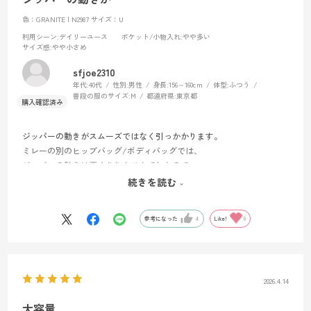
その為ポケットへはEVERNEWのボトル「アクアジャケット333ml」を
差し込む。
色：GRANITE | N2987
サイズ：U
これがドンピシャ。正解はこれや。
利用シーン
:デイリーユース
ポケット/小物入れ
:やや多い
サイズ感
:やや小さめ
sfjoe2310
外付けでボトルホルダーもウエストベストに付けてみた。
年代:
40代
性別:
男性
身長:
156～160cm
体型:
ふつう
普段の服のサイズ:
M
都道府県:
東京都
コンプレッションベルトの根元にバンジーコードを付けて、トレポも
付けてみた。
(トレポ使わんけど)
ジッパーの動きがスムーズではなく引っかかります。
外付けできる余地はまだある。
ミレーの別のヒップバッグ/ボディバッグでは、
ジッパーの動きは悪くありませんでしたので、
少し質の良くないジッパーが使われている気がします。
続きを読む
感覚としては歩きやすいが、これ以上重かったらしんどいかも。
ジッパーの問題が無ければ120点のバッグです。
“いつもの山”なら良いが、マージンを取った余剰装備は持っていけな
参考になった
4
Like!
0
い。
あと走るとめっちゃ上下へ揺れます。
まぁそりゃそうか。
2026.4.14
大容量