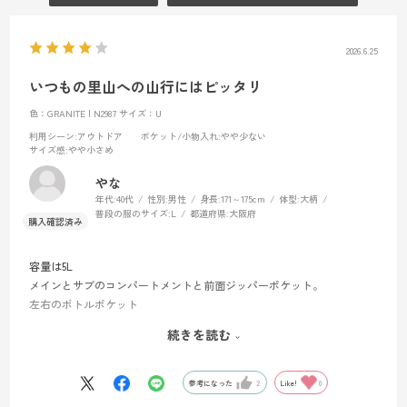
2026.6.25
いつもの里山への山行にはピッタリ
色：GRANITE | N2987
サイズ：U
利用シーン
:アウトドア
ポケット/小物入れ
:やや少ない
サイズ感
:やや小さめ
やな
年代:
40代
性別:
男性
身長:
171～175cm
体型:
大柄
普段の服のサイズ:
L
都道府県:
大阪府
容量は5L
メインとサブのコンパートメントと前面ジッパーポケット。
左右のボトルポケット
それに加えて、珍しい底部ポケットもある。
続きを読む
小さい。
参考になった
2
Like!
0
わかってたけど小さい。