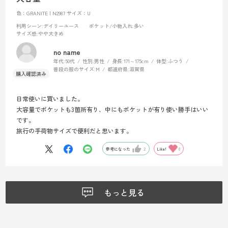
色：GRANITE | N2987
サイズ：U
利用シーン
:デイリーユース
ポケット/小物入れ
:多い
サイズ感
:やや大きめ
no name
年代:
50代
性別:
男性
身長:
171～175cm
体型:
ふつう
普段の服のサイズ:
M
都道府県:
滋賀県
日常使いに買いました。
大容量でポケットも3箇所有り、中にもポケットが有り使い勝手はいい
です。
旅行の手荷物サイズで便利だと思います。
参考になった
2
Like!
0
もっと見る