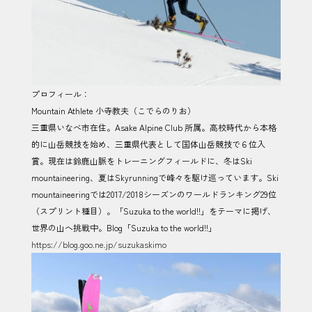
プロフィール：
Mountain Athlete 小寺教夫（こでらのりお）
三重県いなべ市在住。Asake Alpine Club 所属。高校時代から本格
的に山岳競技を始め、三重県代表として国体山岳競技で６位入
賞。現在は鈴鹿山脈をトレーニングフィールドに、冬はSki
mountaineering、夏はSkyrunningで峰々を駆け巡っています。Ski
mountaineeringでは2017/2018シーズンのワールドランキング29位
（スプリント種目）。「Suzuka to the world!!」をテーマに掲げ、
世界の山へ挑戦中。Blog「Suzuka to the world!!」
https://blog.goo.ne.jp/suzukaskimo