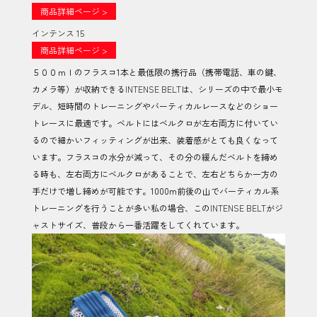
商品詳細ページ >
インテンス 15
商品詳細ページ >
５００ｍｌのフラスコ1本と最低限の携行品（携帯電話、車の鍵、
カメラ等）が収納できる
INTENSE BELT
は、シリーズの中で最小モ
デル、短時間のトレーニングやバーティカルレースなどのショー
トレースに最適です。ベルトにはベルクロが左右両方に付いてい
るので細かいフィッティングが出来、装着感がとても良くなって
います。フラスコの水分が減って、その分の緩んだベルトを締め
る時も、左右両方にベルクロがあることで、左右どちらか一方の
手だけで増し締めが可能です。1000m前後の山でバーティカル系
トレーニングを行うことが多い私の場合、この
INTENSE BELT
がジ
ャストサイズ、普段から一番活躍をしてくれています。