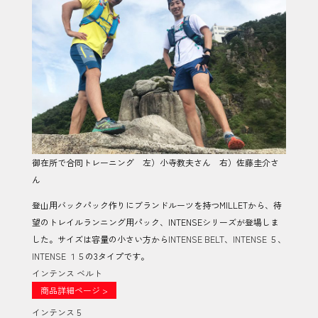
御在所で合同トレーニング 左）小寺教夫さん 右）佐藤圭介さ
ん
登山用バックパック作りにブランドルーツを持つMILLETから、待
望のトレイルランニング用パック、INTENSEシリーズが登場しま
した。サイズは容量の小さい方から
INTENSE BELT
、
INTENSE ５
、
INTENSE １５
の3タイプです。
インテンス ベルト
商品詳細ページ >
インテンス 5