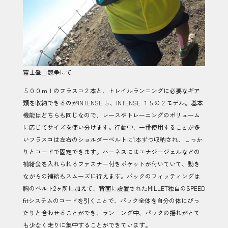
富士登山競争にて
５００ｍｌのフラスコ２本と、トレイルランニングに必要なギア
類を収納できるのが
INTENSE ５
、
INTENSE １５
の２モデル。基本
機能はどちらも同じなので、レースやトレーニングのボリューム
に応じてサイズを使い分けます。行動中、一番使用することが多
いフラスコは左右のショルダーベルトに1本ずつ収納され、しっか
りとコードで固定できます。ハーネスにはエナジージェルなどの
補給食を入れられるファスナー付きポケットが付いていて、動き
ながらの補給もスムーズに行えます。パックのフィッティングは
胸のベルト2ヶ所に加えて、背面に設置されたMILLET独自のSPEED
fitシステムのコードを引くことで、パック全体を自分の体にぴっ
たりと合わせることができ、ランニング中、パックの揺れがとて
も少なく走りに集中することができています。