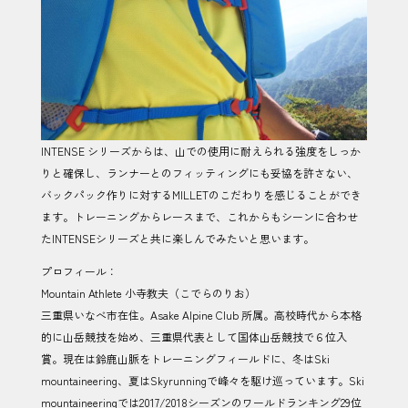
INTENSE シリーズからは、山での使用に耐えられる強度をしっか
りと確保し、ランナーとのフィッティングにも妥協を許さない、
バックパック作りに対するMILLETのこだわりを感じることができ
ます。トレーニングからレースまで、これからもシーンに合わせ
たINTENSEシリーズと共に楽しんでみたいと思います。
プロフィール：
Mountain Athlete 小寺教夫（こでらのりお）
三重県いなべ市在住。Asake Alpine Club 所属。高校時代から本格
的に山岳競技を始め、三重県代表として国体山岳競技で６位入
賞。現在は鈴鹿山脈をトレーニングフィールドに、冬はSki
mountaineering、夏はSkyrunningで峰々を駆け巡っています。Ski
mountaineeringでは2017/2018シーズンのワールドランキング29位