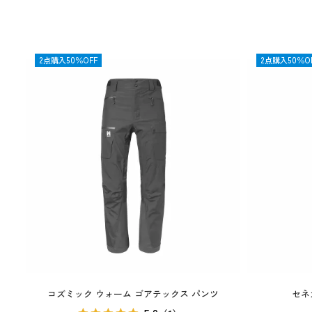
OUTLET
2点購入50％OFF
OUTLET
2点購入50％O
コズミック ウォーム ゴアテックス パンツ
セネ