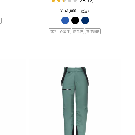
2.5
（2）
¥
41,800
税込
量
防水・透湿性
耐久性
立体裁断