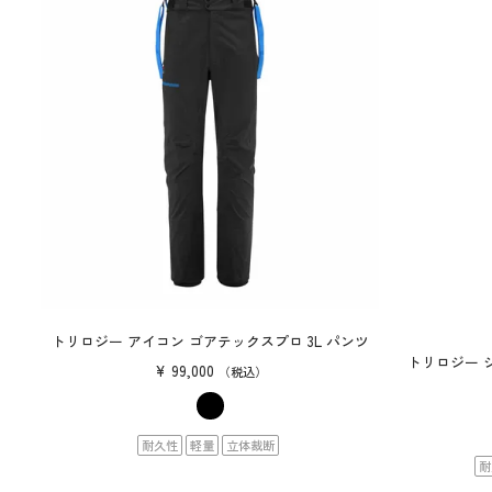
トリロジー アイコン ゴアテックスプロ 3L パンツ
トリロジー 
¥
99,000
税込
耐久性
軽量
立体裁断
耐