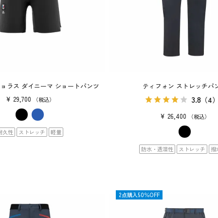
ジョラス ダイニーマ ショートパンツ
ティフォン ストレッチパ
3.8
¥
29,700
（4
税込
¥
26,400
税込
耐久性
ストレッチ
軽量
防水・透湿性
ストレッチ
撥
OUTLET
2点購入50％OFF