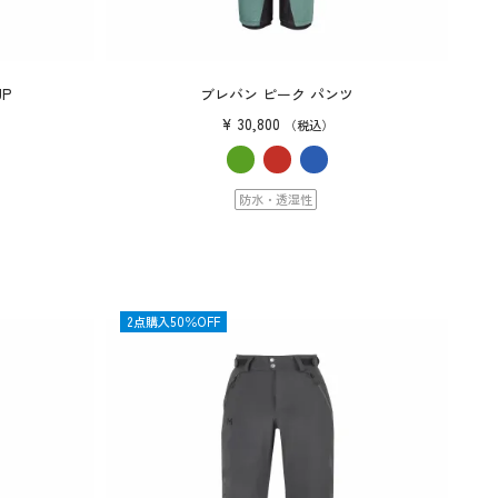
P
ブレバン ピーク パンツ
¥
30,800
税込
防水・透湿性
OUTLET
2点購入50％OFF