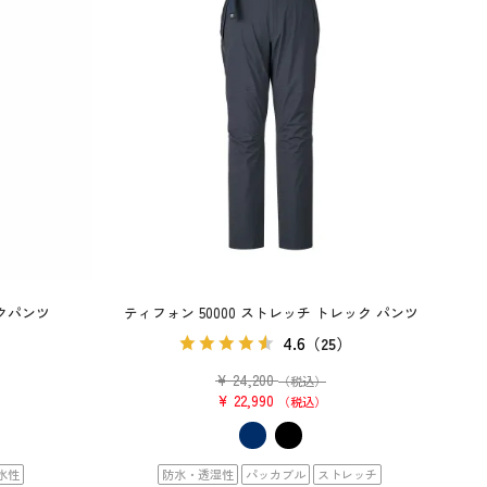
クパンツ
ティフォン 50000 ストレッチ トレック パンツ
4.6
）
（25）
¥
24,200
（税込）
¥
22,990
税込
水性
防水・透湿性
パッカブル
ストレッチ