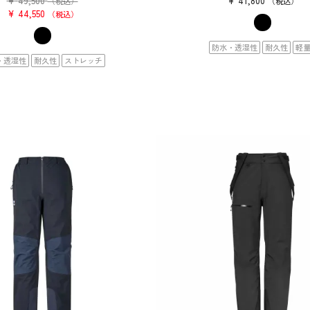
¥
49,500
¥
41,800
（税込）
税込
¥
44,550
税込
防水・透湿性
耐久性
軽
・透湿性
耐久性
ストレッチ