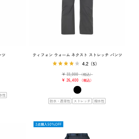
ンツ
ティフォン ウォーム ネクスト ストレッチ パンツ
4.2
）
（5）
¥
33,000
（税込）
¥
26,400
税込
水性
防水・透湿性
ストレッチ
撥水性
OUTLET
2点購入50％OFF