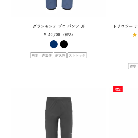
グランモンテ プロ パンツ JP
トリロジー テ
¥
40,700
税込
防水・透湿性
耐久性
ストレッチ
防水
限定