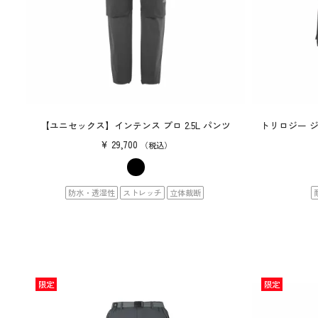
【ユニセックス】インテンス プロ 2.5L パンツ
トリロジー 
¥
29,700
税込
防水・透湿性
ストレッチ
立体裁断
限定
限定