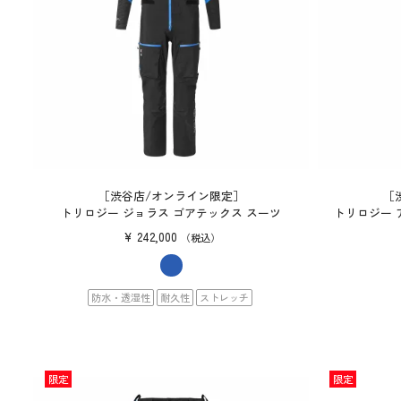
［渋谷店/オンライン限定］
［
トリロジー ジョラス ゴアテックス スーツ
トリロジー 
¥
242,000
税込
防水・透湿性
耐久性
ストレッチ
限定
限定