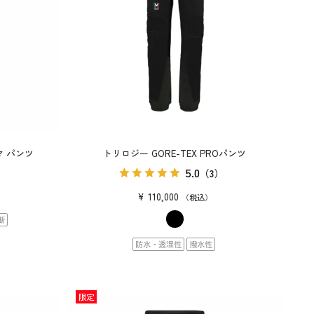
マ パンツ
トリロジー GORE-TEX PROパンツ
5.0
（3）
¥
110,000
税込
断
防水・透湿性
撥水性
限定