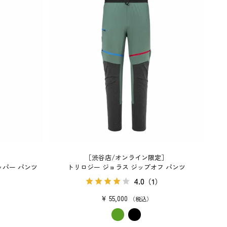
［渋谷店/オンライン限定］
ッパー パンツ
トリロジー ジョラス ジップオフ パンツ
4.0
）
（1）
¥
55,000
税込