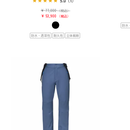
5.0
（1）
¥
77,000
（税込）
¥
53,900
税込
防水
防水・透湿性
耐久性
立体裁断