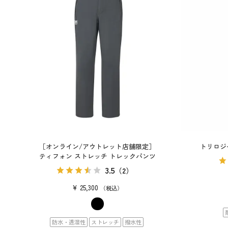
［オンライン/アウトレット店舗限定］
トリロジ
ティフォン ストレッチ トレックパンツ
3.5
（2）
¥
25,300
税込
防水・透湿性
ストレッチ
撥水性