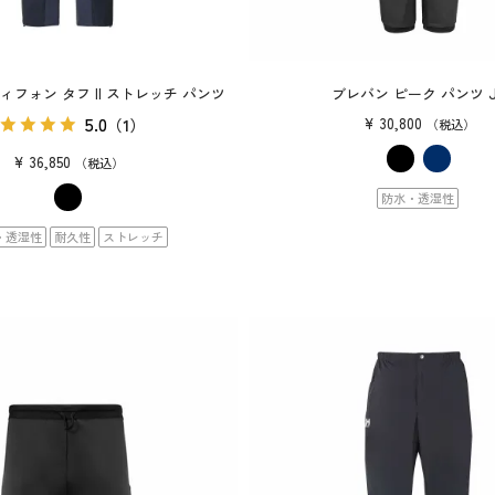
ィフォン タフ II ストレッチ パンツ
ブレバン ピーク パンツ J
5.0
¥
30,800
（1）
税込
¥
36,850
税込
防水・透湿性
・透湿性
耐久性
ストレッチ