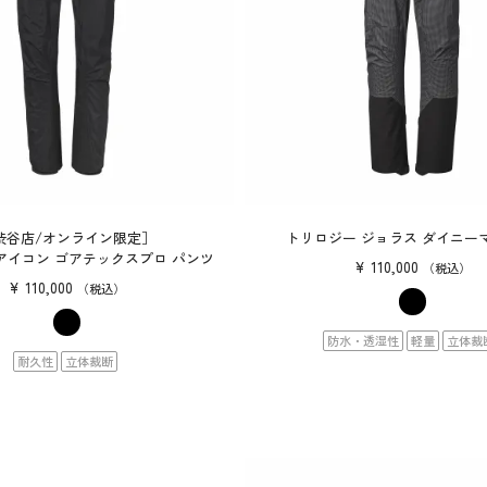
渋谷店/オンライン限定］
トリロジー ジョラス ダイニー
アイコン ゴアテックスプロ パンツ
¥
110,000
税込
¥
110,000
税込
防水・透湿性
軽量
立体裁
耐久性
立体裁断