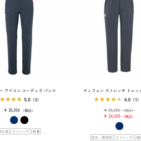
ー アイコン コーデュラ パンツ
ティフォン ストレッチ トレッ
5.0
4.0
（3）
（1
¥
25,300
¥
25,300
税込
（税込）
¥
24,035
税込
耐久性
ストレッチ
軽量
防水・透湿性
ストレッチ
撥