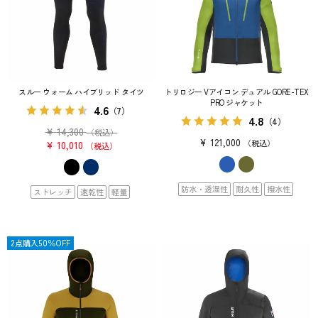
スルー ウォーム ハイブリッド タイツ
トリロジー Vアイコン デュアル GORE-TEX
PRO ジャケット
4.6
（7）
4.8
（4）
¥
14,300
（税込）
¥
121,000
税込
¥
10,010
税込
防水・透湿性
耐久性
撥水性
ストレッチ
速乾性
軽量
OUTLET
2点購入50％OFF