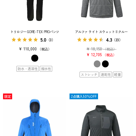
トリロジー GORE-TEX PROパンツ
アルファ ライト スウェット II クルー
5.0
4.3
（3）
（23）
¥
110,000
¥
18,150
税込
（税込）
¥
12,705
税込
防水・透湿性
撥水性
ストレッチ
速乾性
軽量
限定
OUTLET
2点購入50％OFF