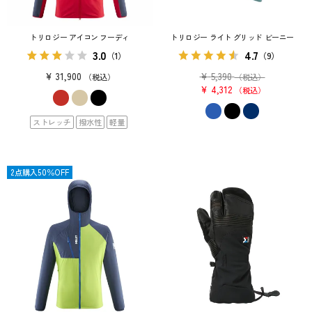
トリロジー アイコン フーディ
トリロジー ライト グリッド ビーニー
3.0
4.7
（1）
（9）
¥
31,900
¥
5,390
税込
（税込）
¥
4,312
税込
ストレッチ
撥水性
軽量
OUTLET
2点購入50％OFF