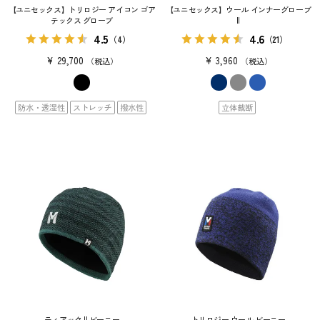
【ユニセックス】トリロジー アイコン ゴア
【ユニセックス】ウール インナーグローブ
テックス グローブ
II
4.5
4.6
（4）
（21）
¥
29,700
¥
3,960
税込
税込
防水・透湿性
ストレッチ
撥水性
立体裁断
ティアック II ビーニー
トリロジー ウール ビーニー