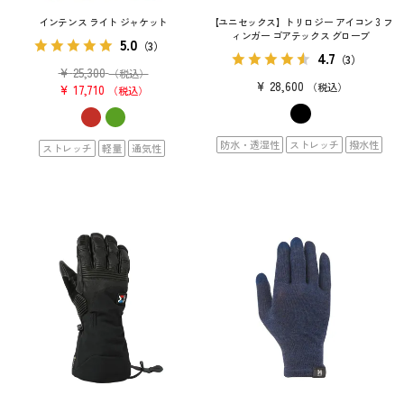
インテンス ライト ジャケット
【ユニセックス】トリロジー アイコン 3 フ
ィンガー ゴアテックス グローブ
5.0
（3）
4.7
（3）
¥
25,300
（税込）
¥
28,600
税込
¥
17,710
税込
防水・透湿性
ストレッチ
撥水性
ストレッチ
軽量
通気性