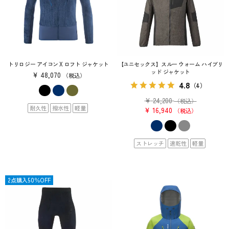
トリロジー アイコン X ロフト ジャケット
【ユニセックス】スルー ウォーム ハイブリ
ッド ジャケット
¥
48,070
税込
4.8
（4）
¥
24,200
（税込）
耐久性
撥水性
軽量
¥
16,940
税込
ストレッチ
速乾性
軽量
OUTLET
2点購入50％OFF