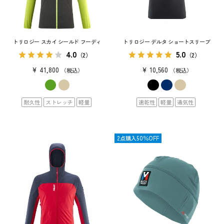
トリロジー スカイ シールド フーディ
トリロジー デルタ ショートスリーブ
4.0
5.0
（2）
（2）
¥
41,800
¥
10,560
税込
税込
耐久性
ストレッチ
軽量
速乾性
軽量
通気性
OUTLET
2点購入50％OFF