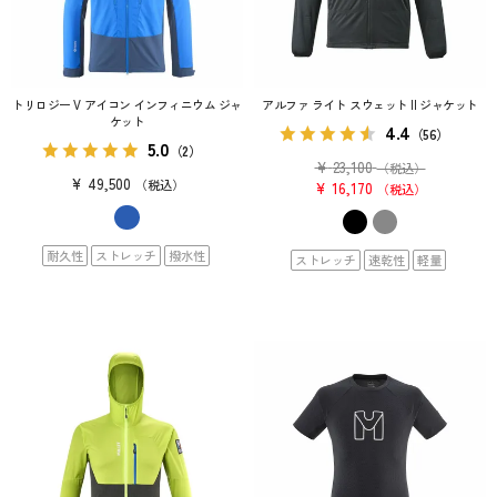
トリロジー V アイコン インフィニウム ジャ
アルファ ライト スウェット II ジャケット
ケット
4.4
（56）
5.0
（2）
¥
23,100
（税込）
¥
49,500
税込
¥
16,170
税込
耐久性
ストレッチ
撥水性
ストレッチ
速乾性
軽量