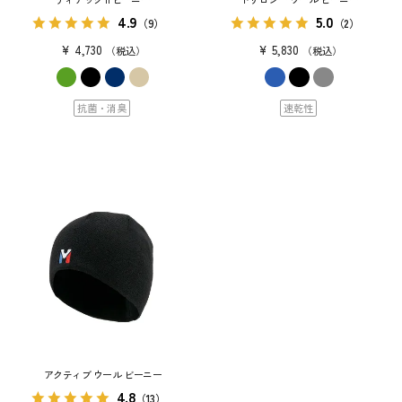
4.9
5.0
（9）
（2）
¥
4,730
¥
5,830
税込
税込
抗菌・消臭
速乾性
アクティブ ウール ビーニー
4.8
（13）