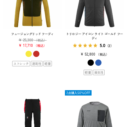
フュージョングリッド フーディ
トリロジー アイコン ライト ゴールド フー
ディ
¥
25,300
（税込）
5.0
¥
17,710
税込
（2）
¥
52,800
税込
ストレッチ
速乾性
軽量
軽量
通気性
OUTLET
2点購入50％OFF