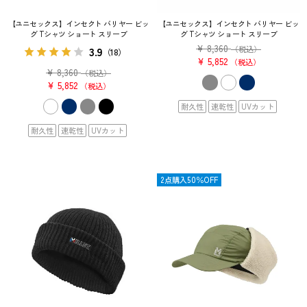
【ユニセックス】インセクト バリヤー ビッ
【ユニセックス】インセクト バリヤー ビッ
グ Tシャツ ショート スリーブ
グ Tシャツ ショート スリーブ
¥
8,360
3.9
（税込）
（18）
¥
5,852
税込
¥
8,360
（税込）
¥
5,852
税込
耐久性
速乾性
UVカット
耐久性
速乾性
UVカット
OUTLET
2点購入50％OFF