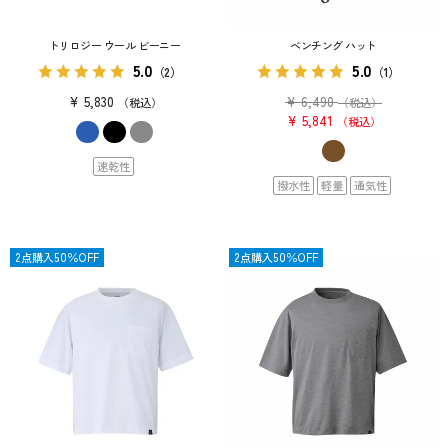
トリロジー ウール ビーニー
ベンチング ハット
5.0
5.0
（2）
（1）
¥
5,830
¥
6,490
税込
（税込）
¥
5,841
税込
速乾性
撥水性
軽量
通気性
OUTLET
2点購入50％OFF
OUTLET
2点購入50％OFF