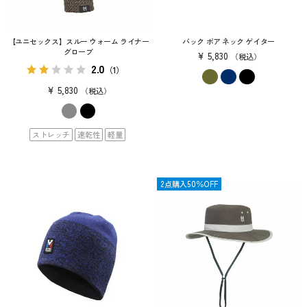
【ユニセックス】スルー ウォーム ライナー
バック ボア ネック ゲイター
グローブ
¥
5,830
税込
2.0
（1）
¥
5,830
税込
ストレッチ
速乾性
軽量
OUTLET
2点購入50％OFF