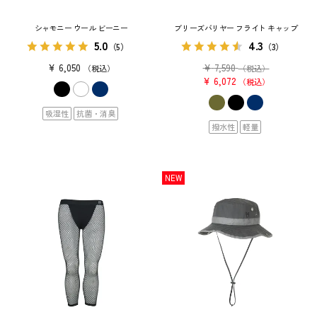
シャモニー ウール ビーニー
ブリーズバリヤー フライト キャップ
5.0
4.3
（5）
（3）
¥
6,050
¥
7,590
税込
（税込）
¥
6,072
税込
吸湿性
抗菌・消臭
撥水性
軽量
NEW