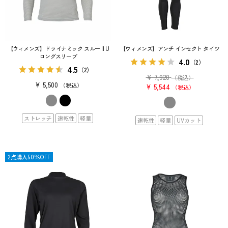
【ウィメンズ】ドライナミック スルー II U
【ウィメンズ】アンチ インセクト タイツ
ロングスリーブ
4.0
（2）
4.5
（2）
¥
7,920
（税込）
¥
5,500
税込
¥
5,544
税込
ストレッチ
速乾性
軽量
速乾性
軽量
UVカット
OUTLET
2点購入50％OFF