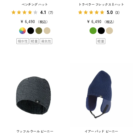
ベンチング ハット
トラベラー フレックス II ハット
4.1
5.0
（7）
（3）
¥
6,490
¥
6,490
税込
税込
撥水性
軽量
通気性
軽量
ワッフル ウール ビーニー
イアー パッド ビーニー