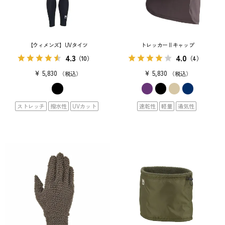
【ウィメンズ】UVタイツ
トレッカー II キャップ
4.3
4.0
（10）
（4）
¥
5,830
¥
5,830
税込
税込
ストレッチ
撥水性
UVカット
速乾性
軽量
通気性