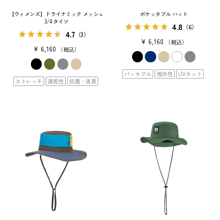
【ウィメンズ】ドライナミック メッシュ
ポケッタブル ハット
3/4 タイツ
4.8
（6）
4.7
（3）
¥
6,160
税込
¥
6,160
税込
パッカブル
撥水性
UVカット
ストレッチ
速乾性
抗菌・消臭