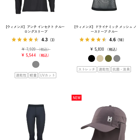
【ウィメンズ】アンチ インセクト クルー
【ウィメンズ】ドライナミック メッシュ ノ
ロングスリーブ
ースリーブ クルー
4.3
4.6
（3）
（18）
¥
7,920
¥
5,830
（税込）
税込
¥
5,544
税込
ストレッチ
速乾性
抗菌・消臭
速乾性
軽量
UVカット
NEW