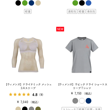
軽量
速乾性
軽量
通気性
NEW
【ウィメンズ】ドライナミック メッシュ
【ウィメンズ】ウビック ドライ ショートス
3/4 スリーブ
リーブ Tシャツ
¥
7,150
4.8
税込
（9）
¥
7,040
税込
ストレッチ
軽量
抗菌・消臭