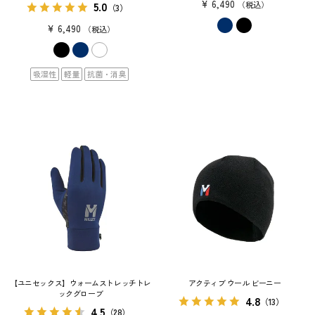
¥
6,490
5.0
税込
（3）
¥
6,490
税込
吸湿性
軽量
抗菌・消臭
【ユニセックス】ウォームストレッチトレ
アクティブ ウール ビーニー
ックグローブ
4.8
（13）
4.5
（28）