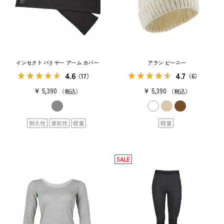
インセクト バリヤー アーム カバー
アラン ビーニー
4.6
4.7
（17）
（6）
¥
5,390
¥
5,390
税込
税込
耐久性
速乾性
軽量
軽量
SALE