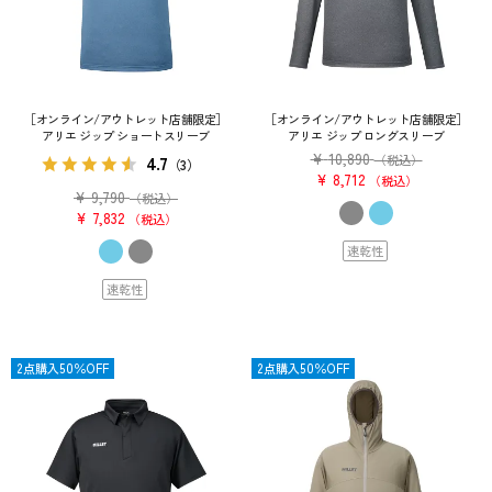
［オンライン/アウトレット店舗限定］
［オンライン/アウトレット店舗限定］
アリエ ジップ ショートスリーブ
アリエ ジップ ロングスリーブ
¥
10,890
4.7
（税込）
（3）
¥
8,712
税込
¥
9,790
（税込）
¥
7,832
税込
速乾性
速乾性
SALE
2点購入50％OFF
SALE
2点購入50％OFF