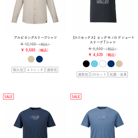
アルピ ロングスリーブシャツ
【ユニセックス】ビッグ モノロゴ ショート
スリーブ Tシャツ
¥
12,100
（税込）
¥
6,600
（税込）
¥
9,680
税込
¥
4,620
税込
耐久性
ストレッチ
速乾性
速乾性
UVカット
抗菌・消臭
SALE
SALE