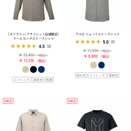
［オンライン/アウトレット店舗限定］
アルピ ショートスリーブシャツ
ドーム ロングスリーブシャツ
5.0
（1）
4.5
（2）
¥
11,000
（税込）
¥
15,400
（税込）
¥
8,800
税込
¥
12,320
税込
耐久性
ストレッチ
速乾性
ストレッチ
速乾性
軽量
SALE
SALE