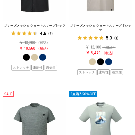
ブリーズメッシュ ショートスリーブシャツ
ブリーズメッシュ ショートスリーブ Tシャ
ツ
4.6
（5）
5.0
（1）
¥
13,200
（税込）
¥
12,100
（税込）
¥
10,560
税込
¥
8,470
税込
ストレッチ
速乾性
通気性
ストレッチ
速乾性
通気性
SALE
SALE
2点購入50％OFF