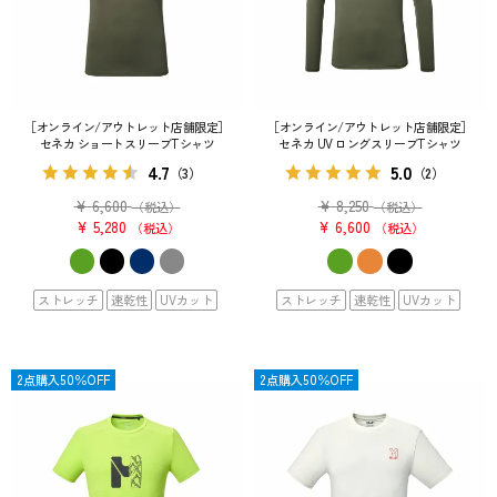
［オンライン/アウトレット店舗限定］
［オンライン/アウトレット店舗限定］
セネカ ショートスリーブTシャツ
セネカ UV ロングスリーブTシャツ
4.7
5.0
（3）
（2）
¥
6,600
¥
8,250
（税込）
（税込）
¥
5,280
¥
6,600
税込
税込
ストレッチ
速乾性
UVカット
ストレッチ
速乾性
UVカット
SALE
2点購入50％OFF
SALE
2点購入50％OFF