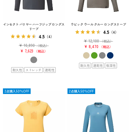
インセクト バリヤー ハーフジップ ロングス
ウビック ウール クルー ロングスリーブ
リーブ
4.5
（4）
4.5
（4）
¥
12,100
（税込）
¥
10,890
（税込）
¥
8,470
税込
¥
7,623
税込
耐久性
速乾性
吸湿性
耐久性
ストレッチ
速乾性
SALE
2点購入50％OFF
SALE
2点購入50％OFF