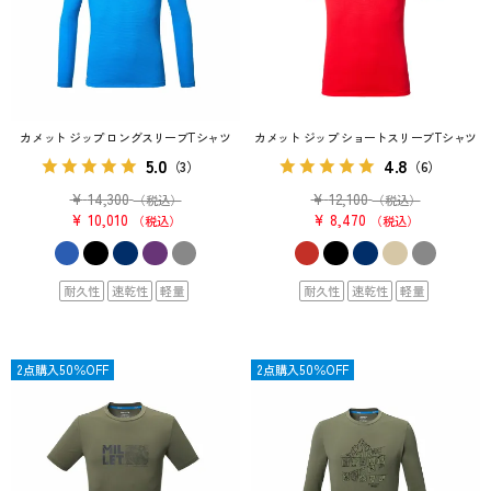
カメット ジップ ロングスリーブTシャツ
カメット ジップ ショートスリーブTシャツ
5.0
4.8
（3）
（6）
¥
14,300
¥
12,100
（税込）
（税込）
¥
10,010
¥
8,470
税込
税込
耐久性
速乾性
軽量
耐久性
速乾性
軽量
SALE
2点購入50％OFF
SALE
2点購入50％OFF