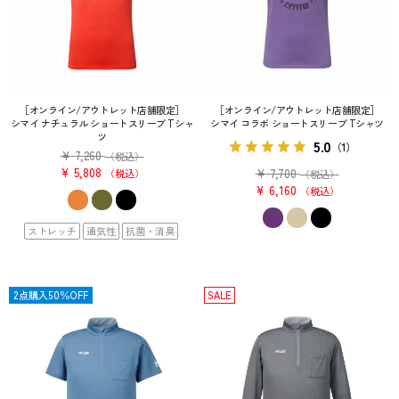
［オンライン/アウトレット店舗限定］
［オンライン/アウトレット店舗限定］
シマイ ナチュラル ショートスリーブ Tシャ
シマイ コラボ ショートスリーブ Tシャツ
ツ
5.0
（1）
¥
7,260
（税込）
¥
5,808
¥
7,700
税込
（税込）
¥
6,160
税込
ストレッチ
通気性
抗菌・消臭
SALE
2点購入50％OFF
SALE