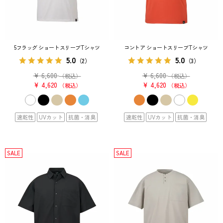
5フラッグ ショートスリーブTシャツ
コントア ショートスリーブTシャツ
5.0
5.0
（2）
（3）
¥
6,600
¥
6,600
（税込）
（税込）
¥
4,620
¥
4,620
税込
税込
速乾性
UVカット
抗菌・消臭
速乾性
UVカット
抗菌・消臭
SALE
SALE