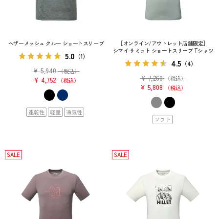
ヘザーメッシュ クルー ショートスリーブ
［オンライン/アウトレット店舗限定］
シマイ サミット ショートスリーブ Tシャツ
5.0
（1）
4.5
（4）
¥
5,940
（税込）
¥
7,260
（税込）
¥
4,752
税込
¥
5,808
税込
速乾性
軽量
通気性
ソフト
SALE
SALE