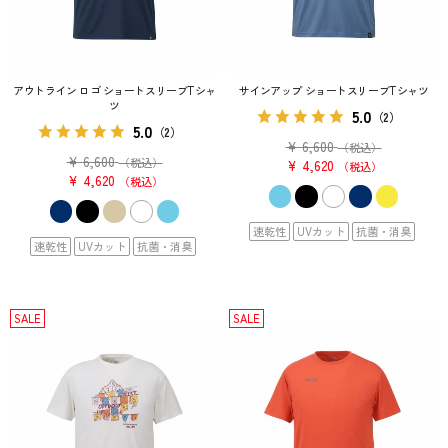
アウトライン ロゴ ショートスリーブTシャ
サインアップ ショートスリーブTシャツ
ツ
5.0
（2）
5.0
（2）
¥
6,600
（税込）
¥
6,600
（税込）
¥
4,620
税込
¥
4,620
税込
速乾性
UVカット
抗菌・消臭
速乾性
UVカット
抗菌・消臭
SALE
SALE