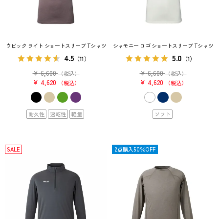
ウビック ライト ショートスリーブ Tシャツ
シャモニー ロゴ ショートスリーブ Tシャツ
4.5
5.0
（11）
（1）
¥
6,600
¥
6,600
（税込）
（税込）
¥
4,620
¥
4,620
税込
税込
耐久性
速乾性
軽量
ソフト
SALE
SALE
2点購入50％OFF