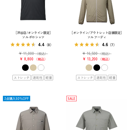
［渋谷店/オンライン限定］
［オンライン/アウトレット店舗限定］
ソル ポロシャツ
ソル フーディ
4.4
4.6
（8）
（7）
¥
11,000
¥
16,500
（税込）
（税込）
¥
8,800
¥
13,200
税込
税込
ストレッチ
速乾性
軽量
ストレッチ
速乾性
軽量
SALE
2点購入50％OFF
SALE