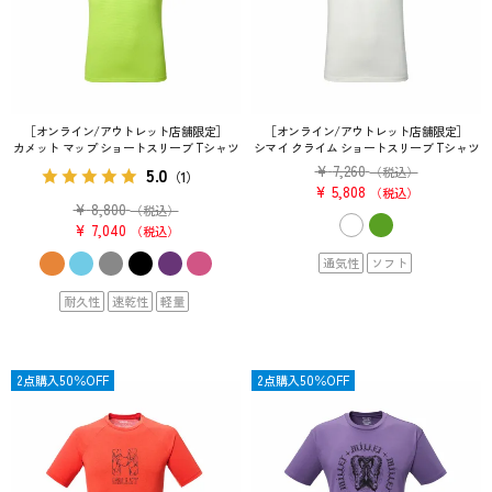
［オンライン/アウトレット店舗限定］
［オンライン/アウトレット店舗限定］
カメット マップ ショートスリーブ Tシャツ
シマイ クライム ショートスリーブ Tシャツ
¥
7,260
5.0
（税込）
（1）
¥
5,808
税込
¥
8,800
（税込）
¥
7,040
税込
通気性
ソフト
耐久性
速乾性
軽量
SALE
2点購入50％OFF
SALE
2点購入50％OFF