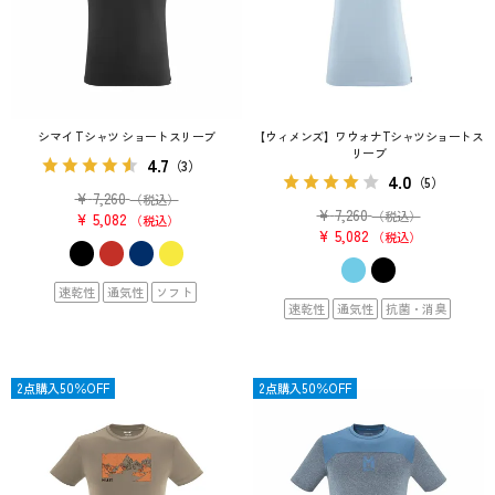
シマイ Tシャツ ショートスリーブ
【ウィメンズ】ワウォナTシャツショートス
リーブ
4.7
（3）
4.0
（5）
¥
7,260
（税込）
¥
7,260
（税込）
¥
5,082
税込
¥
5,082
税込
速乾性
通気性
ソフト
速乾性
通気性
抗菌・消臭
OUTLET
2点購入50％OFF
OUTLET
2点購入50％OFF