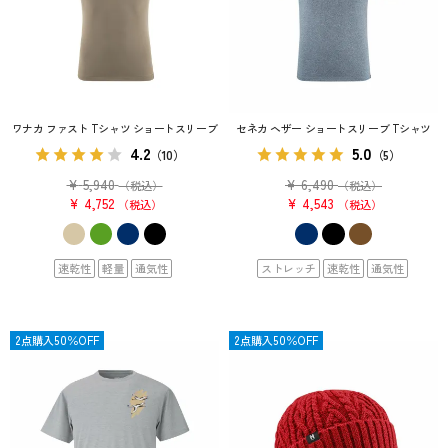
ワナカ ファスト Tシャツ ショートスリーブ
セネカ ヘザー ショートスリーブ Tシャツ
4.2
5.0
（10）
（5）
¥
5,940
¥
6,490
（税込）
（税込）
¥
4,752
¥
4,543
税込
税込
速乾性
軽量
通気性
ストレッチ
速乾性
通気性
OUTLET
2点購入50％OFF
OUTLET
2点購入50％OFF