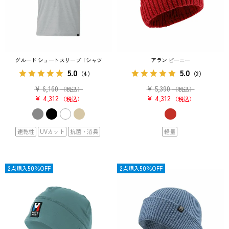
グルード ショートスリーブ Tシャツ
アラン ビーニー
5.0
5.0
（4）
（2）
¥
6,160
¥
5,390
（税込）
（税込）
¥
4,312
¥
4,312
税込
税込
速乾性
UVカット
抗菌・消臭
軽量
OUTLET
2点購入50％OFF
OUTLET
2点購入50％OFF