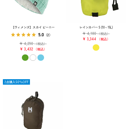
【ウィメンズ】スカイ ビーニー
レインカバー S (10～15L)
¥
4,180
5.0
（税込）
（2）
¥
3,344
税込
¥
4,290
（税込）
¥
3,432
税込
OUTLET
2点購入50％OFF