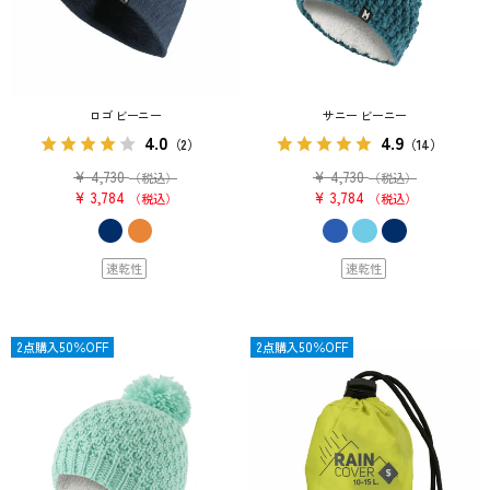
ロゴ ビーニー
サニー ビーニー
4.0
4.9
（2）
（14）
¥
4,730
¥
4,730
（税込）
（税込）
¥
3,784
¥
3,784
税込
税込
速乾性
速乾性
OUTLET
2点購入50％OFF
OUTLET
2点購入50％OFF