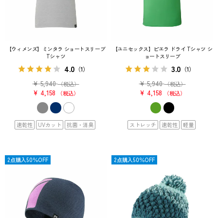
【ウィメンズ】ミンタラ ショートスリーブ
【ユニセックス】ピエラ ドライ Tシャツ シ
Tシャツ
ョートスリーブ
4.0
3.0
（1）
（1）
¥
5,940
¥
5,940
（税込）
（税込）
¥
4,158
¥
4,158
税込
税込
速乾性
UVカット
抗菌・消臭
ストレッチ
速乾性
軽量
OUTLET
2点購入50％OFF
OUTLET
2点購入50％OFF