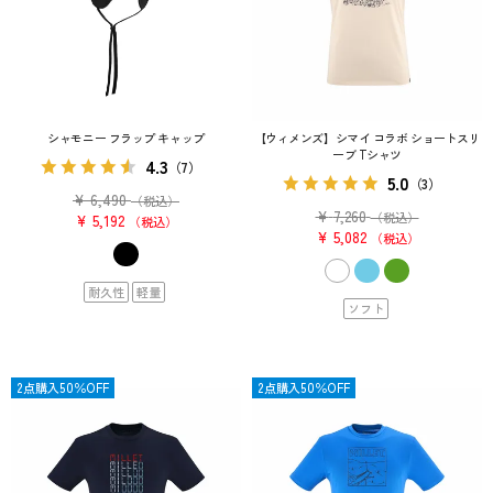
シャモニー フラップ キャップ
【ウィメンズ】シマイ コラボ ショートスリ
ーブ Tシャツ
4.3
（7）
5.0
（3）
¥
6,490
（税込）
¥
7,260
（税込）
¥
5,192
税込
¥
5,082
税込
耐久性
軽量
ソフト
OUTLET
2点購入50％OFF
OUTLET
2点購入50％OFF