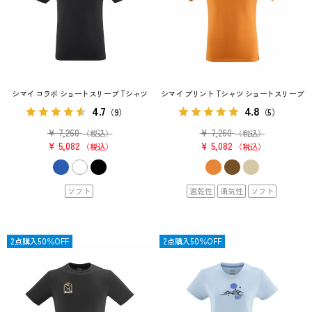
シマイ コラボ ショートスリーブ Tシャツ
シマイ プリント Tシャツ ショートスリーブ
4.7
4.8
（9）
（5）
¥
7,260
¥
7,260
（税込）
（税込）
¥
5,082
¥
5,082
税込
税込
ソフト
速乾性
通気性
ソフト
OUTLET
2点購入50％OFF
OUTLET
2点購入50％OFF