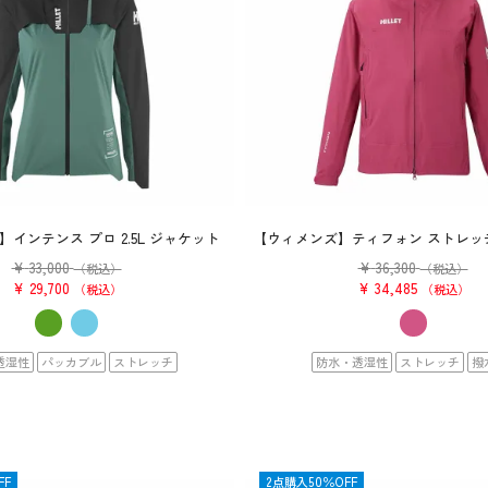
インテンス プロ 2.5L ジャケット
【ウィメンズ】ティフォン ストレッ
¥
33,000
¥
36,300
（税込）
（税込）
¥
29,700
¥
34,485
税込
税込
透湿性
パッカブル
ストレッチ
防水・透湿性
ストレッチ
撥
FF
OUTLET
2点購入50％OFF