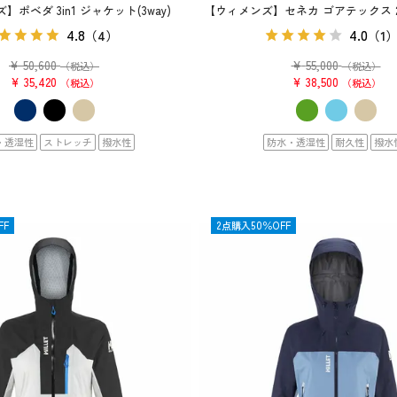
ポベダ 3in1 ジャケット(3way)
【ウィメンズ】セネカ ゴアテックス 2
4.8
4.0
（4）
（1
¥
50,600
¥
55,000
（税込）
（税込）
¥
35,420
¥
38,500
税込
税込
・透湿性
ストレッチ
撥水性
防水・透湿性
耐久性
撥水
FF
OUTLET
2点購入50％OFF