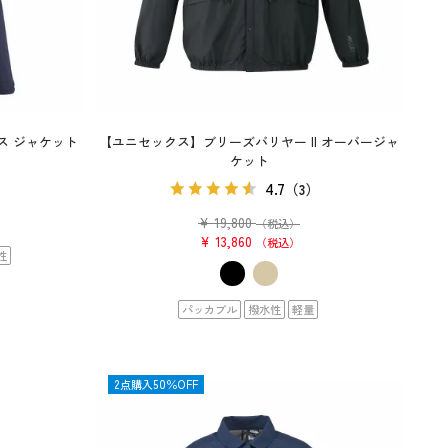
ス ジャケット
【ユニセックス】ブリーズバリヤー II オーバージャ
ケット
4.7
（3）
¥
19,800
（税込）
¥
13,860
税込
性
パッカブル
撥水性
軽量
OUTLET
2点購入50％OFF