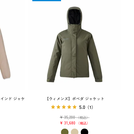
ラインド ジャケ
【ウィメンズ】ポベダ ジャケット
5.0
（1）
）
¥
35,200
（税込）
¥
31,680
税込