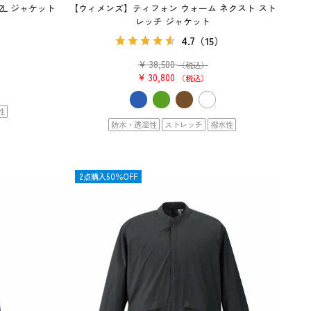
L ジャケット
【ウィメンズ】ティフォン ウォーム ネクスト スト
レッチ ジャケット
）
4.7
（15）
¥
38,500
（税込）
¥
30,800
税込
性
防水・透湿性
ストレッチ
撥水性
OUTLET
2点購入50％OFF