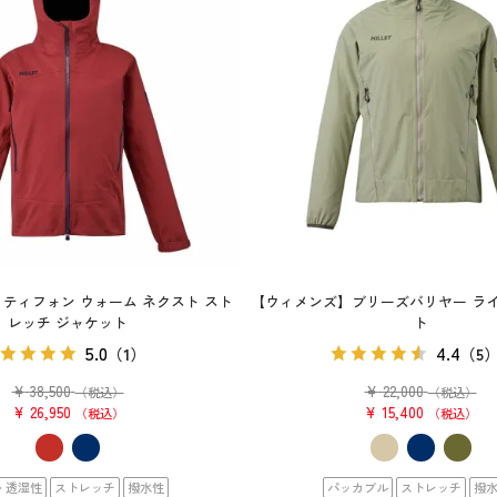
ティフォン ウォーム ネクスト スト
【ウィメンズ】ブリーズバリヤー ライ
レッチ ジャケット
ト
5.0
4.4
（1）
（5
¥
38,500
¥
22,000
（税込）
（税込）
¥
26,950
¥
15,400
税込
税込
・透湿性
ストレッチ
撥水性
パッカブル
ストレッチ
撥