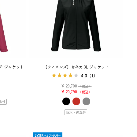
チ ジャケット
【ウィメンズ】セネカ 3L ジャケット
4.0
（1）
¥
29,700
（税込）
¥
20,790
税込
水性
防水・透湿性
OUTLET
2点購入50％OFF