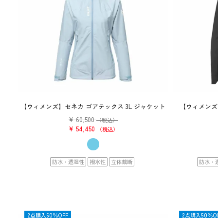
【ウィメンズ】セネカ ゴアテックス 3L ジャケット
【ウィメンズ】
¥
60,500
（税込）
¥
54,450
税込
防水・透湿性
撥水性
立体裁断
防水・
OUTLET
2点購入50％OFF
OUTLET
2点購入50％O