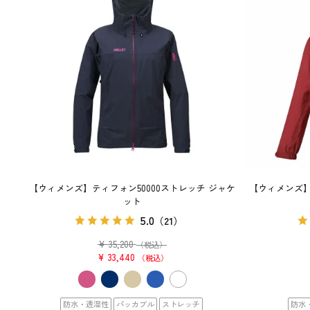
【ウィメンズ】ティフォン50000ストレッチ ジャケ
【ウィメンズ】
ット
5.0
（21）
¥
35,200
（税込）
¥
33,440
税込
防水・透湿性
パッカブル
ストレッチ
防水