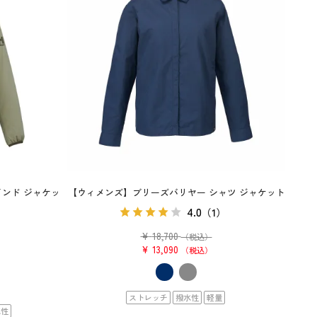
ンド ジャケッ
【ウィメンズ】ブリーズバリヤー シャツ ジャケット
4.0
（1）
）
¥
18,700
（税込）
¥
13,090
税込
ストレッチ
撥水性
軽量
水性