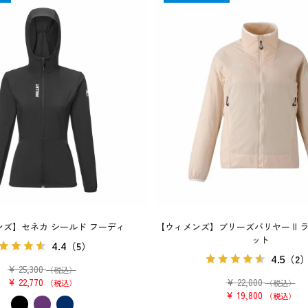
ンズ】セネカ シールド フーディ
【ウィメンズ】ブリーズバリヤー II 
ット
4.4
（5）
4.5
（2
¥
25,300
（税込）
¥
22,770
¥
22,000
税込
（税込）
¥
19,800
税込