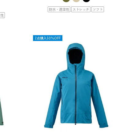
防水・透湿性
ストレッチ
ソフト
水性
OUTLET
2点購入50％OFF