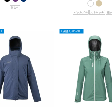
耐久性
パッカブル
ストレッチ
撥
FF
OUTLET
2点購入50％OFF