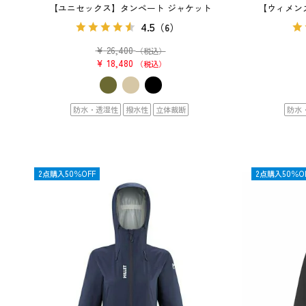
【ユニセックス】タンペート ジャケット
【ウィメンズ】
4.5
（6）
¥
26,400
（税込）
¥
18,480
税込
防水・透湿性
撥水性
立体裁断
防水
OUTLET
2点購入50％OFF
OUTLET
2点購入50％O