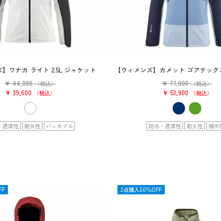
】ワナカ ライト 2.5L ジャケット
【ウィメンズ】カメット ゴアテック
¥
44,000
¥
77,000
（税込）
（税込）
¥
39,600
¥
53,900
税込
税込
・透湿性
耐久性
パッカブル
防水・透湿性
耐久性
撥水
FF
OUTLET
2点購入50％OFF