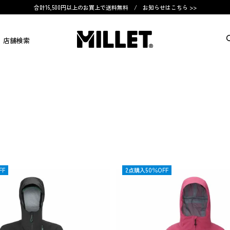
合計16,500円以上のお買上で送料無料 /
お知らせはこちら >>
店舗検索
FF
OUTLET
2点購入50％OFF