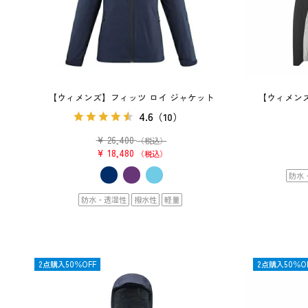
【ウィメンズ】フィッツ ロイ ジャケット
【ウィメンズ
4.6
（10）
¥
26,400
（税込）
¥
18,480
税込
防水
防水・透湿性
撥水性
軽量
OUTLET
2点購入50％OFF
OUTLET
2点購入50％O