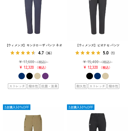
【ウィメンズ】モンテローザ パンツ ネオ
【ウィメンズ】ビオナセ パンツ
4.7
5.0
（36）
（1）
¥
17,600
¥
15,400
（税込）
（税込）
¥
12,320
¥
12,320
税込
税込
ストレッチ
撥水性
抗菌・消臭
耐久性
ストレッチ
撥水性
OUTLET
2点購入50％OFF
OUTLET
2点購入50％OFF