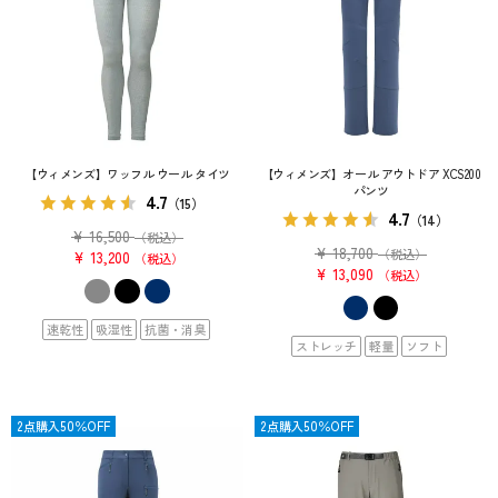
【ウィメンズ】ワッフル ウール タイツ
【ウィメンズ】オール アウトドア XCS200
パンツ
4.7
（15）
4.7
（14）
¥
16,500
（税込）
¥
18,700
（税込）
¥
13,200
税込
¥
13,090
税込
速乾性
吸湿性
抗菌・消臭
ストレッチ
軽量
ソフト
OUTLET
2点購入50％OFF
OUTLET
2点購入50％OFF