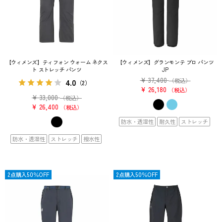
【ウィメンズ】ティフォン ウォーム ネクス
【ウィメンズ】グランモンテ プロ パンツ
ト ストレッチ パンツ
JP
¥
37,400
4.0
（税込）
（2）
¥
26,180
税込
¥
33,000
（税込）
¥
26,400
税込
防水・透湿性
耐久性
ストレッチ
防水・透湿性
ストレッチ
撥水性
OUTLET
2点購入50％OFF
OUTLET
2点購入50％OFF