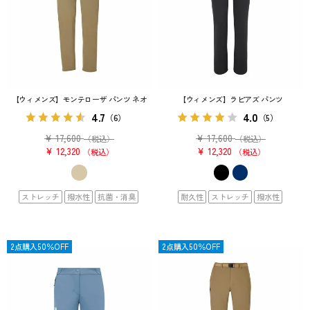
【ウィメンズ】モンテローザ パンツ ネオ
【ウィメンズ】ラピアズ パンツ
4.7
4.0
（6）
（5）
¥
17,600
¥
17,600
（税込）
（税込）
¥
12,320
¥
12,320
税込
税込
ストレッチ
撥水性
抗菌・消臭
耐久性
ストレッチ
撥水性
OUTLET
2点購入50％OFF
OUTLET
2点購入50％OFF