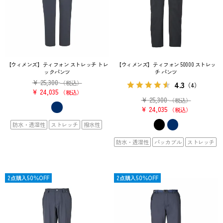
【ウィメンズ】ティフォン ストレッチ トレ
【ウィメンズ】ティフォン 50000 ストレッ
ックパンツ
チ パンツ
¥
25,300
4.3
（税込）
（4）
¥
24,035
税込
¥
25,300
（税込）
¥
24,035
税込
防水・透湿性
ストレッチ
撥水性
防水・透湿性
パッカブル
ストレッチ
OUTLET
2点購入50％OFF
OUTLET
2点購入50％OFF