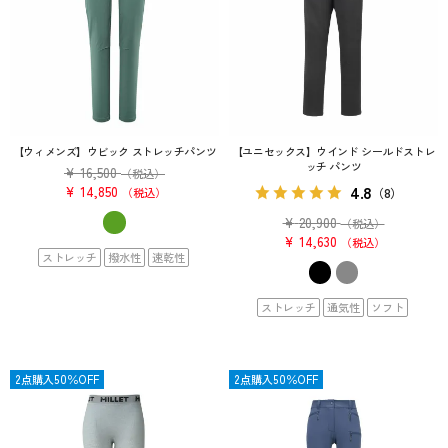
【ウィメンズ】ウビック ストレッチパンツ
【ユニセックス】ウインド シールドストレ
ッチ パンツ
¥
16,500
（税込）
4.8
¥
14,850
税込
（8）
¥
20,900
（税込）
¥
14,630
税込
ストレッチ
撥水性
速乾性
ストレッチ
通気性
ソフト
OUTLET
2点購入50％OFF
OUTLET
2点購入50％OFF