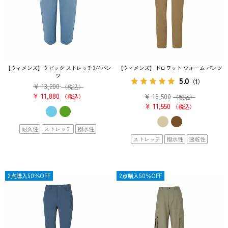
【ウィメンズ】ウビック ストレッチ3/4パン
【ウィメンズ】ドロワット ウォーム パンツ
ツ
5.0
（1）
¥
13,200
（税込）
¥
11,880
¥
16,500
税込
（税込）
¥
11,550
税込
耐久性
ストレッチ
撥水性
ストレッチ
撥水性
速乾性
OUTLET
2点購入50％OFF
OUTLET
2点購入50％OFF