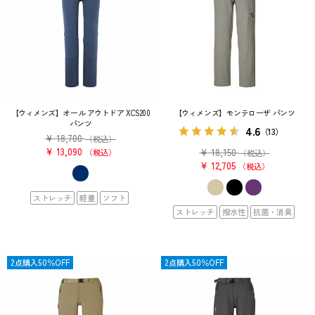
【ウィメンズ】オール アウトドア XCS200
【ウィメンズ】モンテローザ パンツ
パンツ
4.6
（13）
¥
18,700
（税込）
¥
13,090
¥
18,150
税込
（税込）
¥
12,705
税込
ストレッチ
軽量
ソフト
ストレッチ
撥水性
抗菌・消臭
OUTLET
2点購入50％OFF
OUTLET
2点購入50％OFF