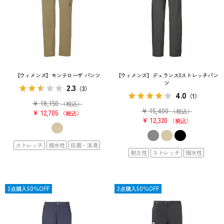
【ウィメンズ】モンテローザ パンツ
【ウィメンズ】デュランスIIストレッチパン
ツ
2.3
（3）
4.0
（1）
¥
18,150
（税込）
¥
15,400
（税込）
¥
12,705
税込
¥
12,320
税込
ストレッチ
撥水性
抗菌・消臭
耐久性
ストレッチ
撥水性
OUTLET
2点購入50％OFF
OUTLET
2点購入50％OFF