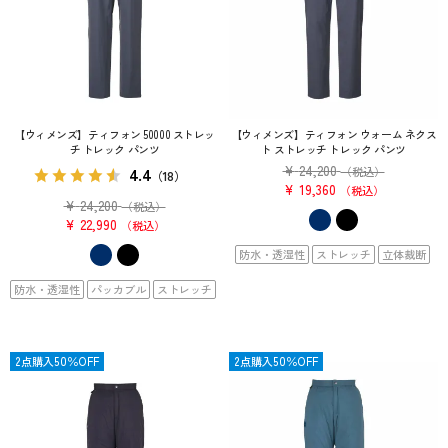
【ウィメンズ】ティフォン 50000 ストレッ
【ウィメンズ】ティフォン ウォーム ネクス
チ トレック パンツ
ト ストレッチ トレック パンツ
¥
24,200
4.4
（税込）
（18）
¥
19,360
税込
¥
24,200
（税込）
¥
22,990
税込
防水・透湿性
ストレッチ
立体裁断
防水・透湿性
パッカブル
ストレッチ
OUTLET
2点購入50％OFF
OUTLET
2点購入50％OFF