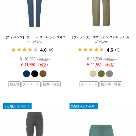
【ウィメンズ】ウォーム ストレッチ スキニ
【ウィメンズ】マウンテン ストレッチ カー
ー II パンツ
ゴ パンツ
4.0
4.6
（2）
（5）
¥
16,500
¥
16,500
（税込）
（税込）
¥
11,550
¥
11,550
税込
税込
耐久性
ストレッチ
抗菌・消臭
ストレッチ
撥水性
軽量
OUTLET
2点購入50％OFF
OUTLET
2点購入50％OFF