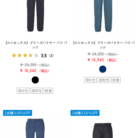
【ユニセックス】ブリーズバリヤー パフ パ
【ユニセックス】ブリーズバリヤー パフ パ
ンツ
ンツ
¥
24,200
3.5
（税込）
（2）
¥
16,940
税込
¥
24,200
（税込）
¥
16,940
税込
撥水性
速乾性
軽量
撥水性
速乾性
軽量
OUTLET
2点購入50％OFF
OUTLET
2点購入50％OFF