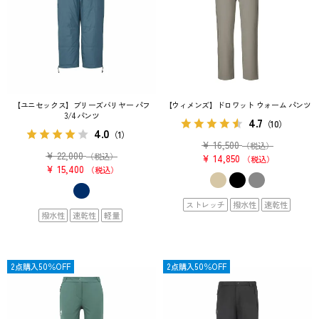
【ユニセックス】ブリーズバリヤー パフ
【ウィメンズ】ドロワット ウォーム パンツ
3/4 パンツ
4.7
（10）
4.0
（1）
¥
16,500
（税込）
¥
22,000
（税込）
¥
14,850
税込
¥
15,400
税込
ストレッチ
撥水性
速乾性
撥水性
速乾性
軽量
OUTLET
2点購入50％OFF
OUTLET
2点購入50％OFF