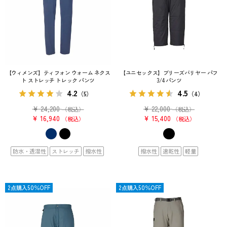
【ウィメンズ】ティフォン ウォーム ネクス
【ユニセックス】ブリーズバリヤー パフ
ト ストレッチ トレック パンツ
3/4 パンツ
4.2
4.5
（5）
（4）
¥
24,200
¥
22,000
（税込）
（税込）
¥
16,940
¥
15,400
税込
税込
防水・透湿性
ストレッチ
撥水性
撥水性
速乾性
軽量
OUTLET
2点購入50％OFF
OUTLET
2点購入50％OFF