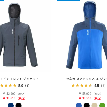
 3 イン 1 ロフト ジャケット
セネカ ゴアテックス 2L ジ
5.0
4.5
（1）
（2
¥
42,900
¥
55,000
（税込）
（税込）
¥
38,610
¥
38,500
税込
税込