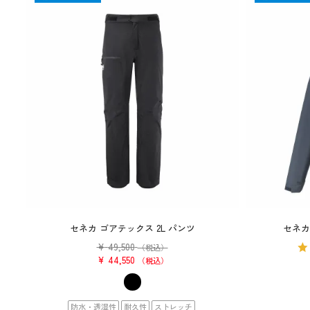
セネカ ゴアテックス 2L パンツ
セネカ
¥
49,500
（税込）
¥
44,550
税込
防水・透湿性
耐久性
ストレッチ