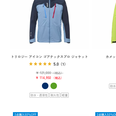
トリロジー アイコン ゴアテックスプロ ジャケット
カメッ
5.0
（1）
¥
121,000
（税込）
¥
114,950
税込
防水
防水・透湿性
耐久性
軽量
OUTLET
2点購入50％OFF
OUTLET
2点購入50％O