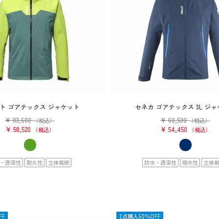
ト ゴアテックス ジャケット
セネカ ゴアテックス 3L ジ
¥
83,600
¥
60,500
（税込）
（税込）
¥
58,520
¥
54,450
税込
税込
・透湿性
耐久性
立体裁断
防水・透湿性
撥水性
立体
FF
OUTLET
2点購入50％OFF