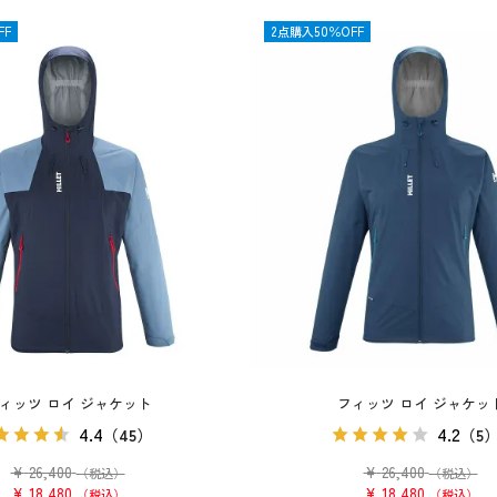
FF
OUTLET
2点購入50％OFF
ィッツ ロイ ジャケット
フィッツ ロイ ジャケッ
4.4
4.2
（45）
（5
¥
26,400
¥
26,400
（税込）
（税込）
¥
18,480
¥
18,480
税込
税込