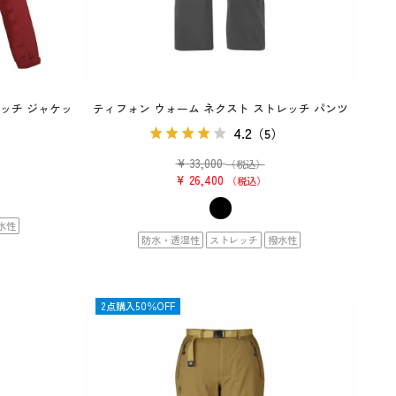
レッチ ジャケッ
ティフォン ウォーム ネクスト ストレッチ パンツ
4.2
（5）
¥
33,000
（税込）
¥
26,400
税込
水性
防水・透湿性
ストレッチ
撥水性
OUTLET
2点購入50％OFF