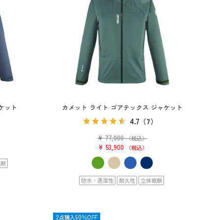
ャケット
カメット ライト ゴアテックス ジャケット
4.7
（7）
¥
77,000
（税込）
¥
53,900
税込
裁断
防水・透湿性
耐久性
立体裁断
OUTLET
2点購入50％OFF