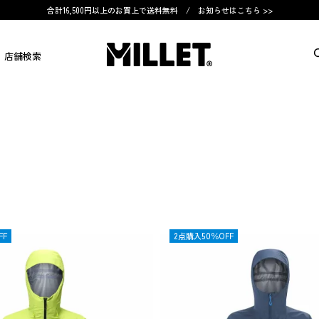
合計16,500円以上のお買上で送料無料 /
お知らせはこちら >>
店舗検索
FF
OUTLET
2点購入50％OFF