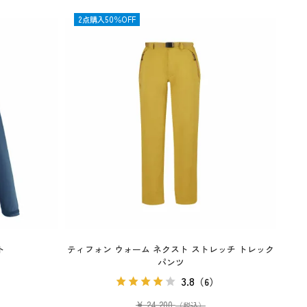
OUTLET
2点購入50％OFF
ト
ティフォン ウォーム ネクスト ストレッチ トレック
パンツ
）
3.8
（6）
¥
24,200
（税込）