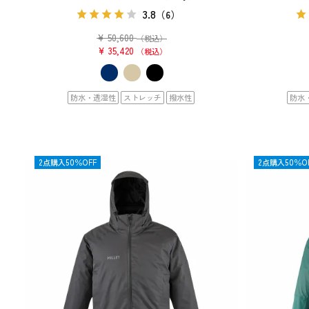
3.8
（6）
¥
50,600
（税込）
¥
35,420
税込
防水・透湿性
ストレッチ
撥水性
防水
OUTLET
2点購入50％OFF
OUTLET
2点購入50％O