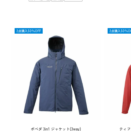
OUTLET
2点購入50％OFF
OUTLET
2点購入50％O
ポベダ 3in1 ジャケット(3way)
ティフ