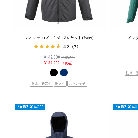
フィッツ ロイ II 3in1 ジャケット(3way)
インテ
4.3
（7）
¥
42,900
（税込）
¥
30,030
税込
防水・
防水・透湿性
耐久性
ストレッチ
OUTLET
2点購入50％OFF
OUTLET
2点購入50％O