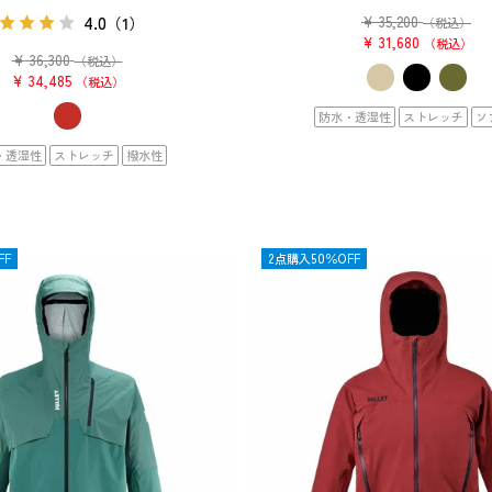
4.0
¥
35,200
（1）
（税込）
¥
31,680
税込
¥
36,300
（税込）
¥
34,485
税込
防水・透湿性
ストレッチ
ソ
・透湿性
ストレッチ
撥水性
FF
OUTLET
2点購入50％OFF