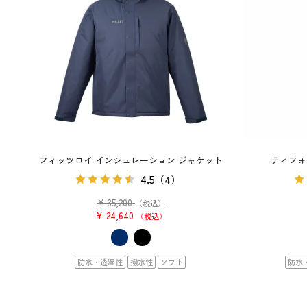
フィッツロイ インシュレーション ジャケット
ティフォ
4.5
（4）
¥
35,200
（税込）
¥
24,640
税込
防水・透湿性
撥水性
ソフト
防水