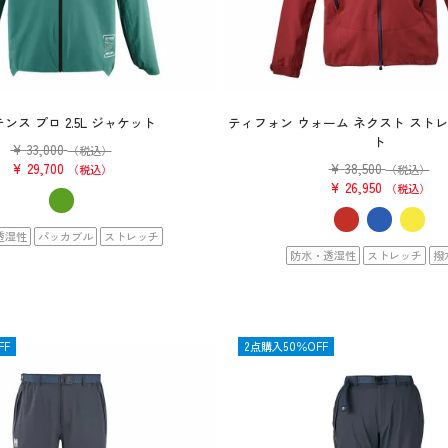
ンス プロ 2.5L ジャケット
ティフォン ウォーム ネクスト スト
ト
¥
33,000
（税込）
¥
29,700
¥
38,500
税込
（税込）
¥
26,950
税込
透湿性
パッカブル
ストレッチ
防水・透湿性
ストレッチ
撥
FF
OUTLET
2点購入50％OFF