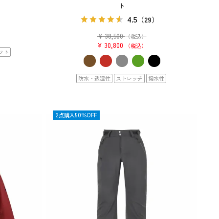
ト
4.5
（29）
¥
38,500
（税込）
¥
30,800
税込
フト
防水・透湿性
ストレッチ
撥水性
OUTLET
2点購入50％OFF