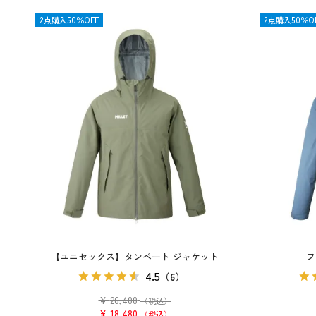
OUTLET
2点購入50％OFF
OUTLET
2点購入50％O
【ユニセックス】タンペート ジャケット
フ
4.5
（6）
¥
26,400
（税込）
¥
18,480
税込