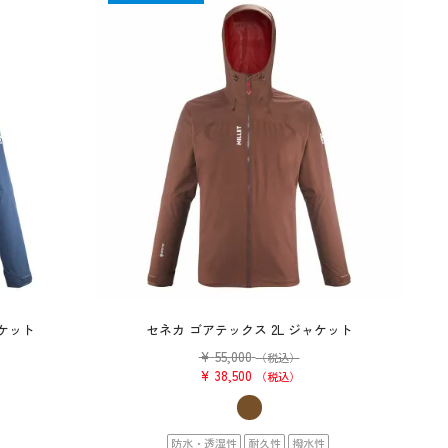
ャケット
セネカ ゴアテックス 2L ジャケット
¥
55,000
）
（税込）
¥
38,500
税込
防水・透湿性
耐久性
撥水性