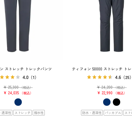
ン ストレッチ トレックパンツ
ティフォン 50000 ストレッチ ト
4.0
4.6
（1）
（25
¥
25,300
¥
24,200
（税込）
（税込）
¥
24,035
¥
22,990
税込
税込
・透湿性
ストレッチ
撥水性
防水・透湿性
パッカブル
スト