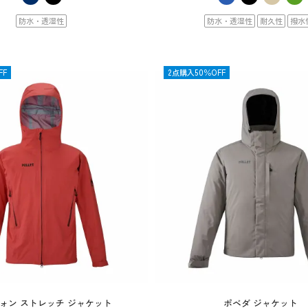
防水・透湿性
防水・透湿性
耐久性
撥水
FF
OUTLET
2点購入50％OFF
ォン ストレッチ ジャケット
ポベダ ジャケット