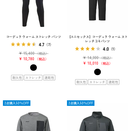
コーデュラ ウォーム ストレッチ パンツ
【ユニセックス】コーデュラ ウォーム スト
レッチ 3/4 パンツ
4.7
（7）
4.0
（1）
¥
15,400
（税込）
¥
14,300
（税込）
¥
10,780
税込
¥
10,010
税込
耐久性
ストレッチ
速乾性
耐久性
ストレッチ
速乾性
OUTLET
2点購入50％OFF
OUTLET
2点購入50％OFF