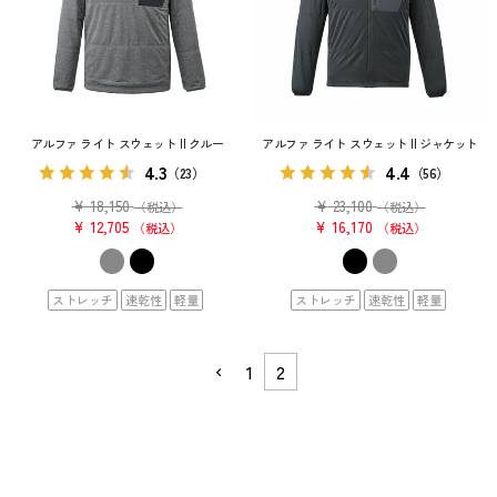
アルファ ライト スウェット II クルー
アルファ ライト スウェット II ジャケット
4.3
4.4
（23）
（56）
¥
18,150
¥
23,100
（税込）
（税込）
¥
12,705
¥
16,170
税込
税込
ストレッチ
速乾性
軽量
ストレッチ
速乾性
軽量
1
2