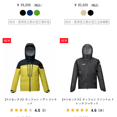
¥
99,000
¥
83,600
税込
税込
防水・透湿性
耐久性
撥水性
防水・透湿性
耐久性
立体裁断
NEW
NEW
【ユニセックス】ティフォン ノヴァ ジャケ
【ユニセックス】ティフォン ファントム ト
ット
レック ジャケット
4.0
4.6
（2）
（24）