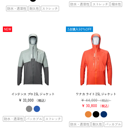
防水・透湿性
ストレッチ
撥水性
防水・透湿性
耐久性
ストレッチ
NEW
SALE
2点購入50％OFF
インテンス プロ 2.5L ジャケット
ワナカ ライト 2.5L ジャケット
¥
33,000
¥
44,000
税込
（税込）
¥
30,800
税込
防水・透湿性
パッカブル
ストレッチ
防水・透湿性
耐久性
パッカブル