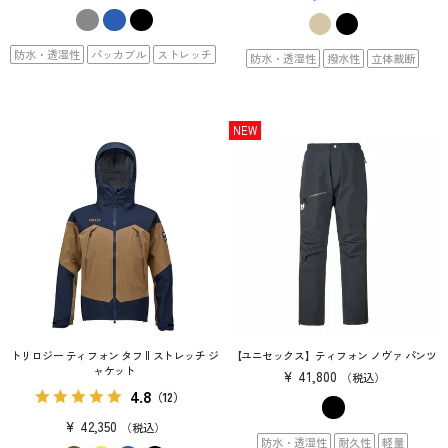
防水・透湿性
パッカブル
ストレッチ
防水・透湿性
撥水性
立体裁断
NEW
トリロジー ティフォン タフ II ストレッチ ジ
【ユニセックス】ティフォン ノヴァ パンツ
ャケット
¥
41,800
税込
4.8
（12）
¥
42,350
税込
防水・透湿性
耐久性
軽量