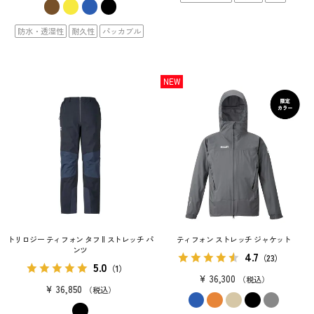
防水・透湿性
耐久性
パッカブル
NEW
トリロジー ティフォン タフ II ストレッチ パ
ティフォン ストレッチ ジャケット
ンツ
4.7
（23）
5.0
（1）
¥
36,300
税込
¥
36,850
税込