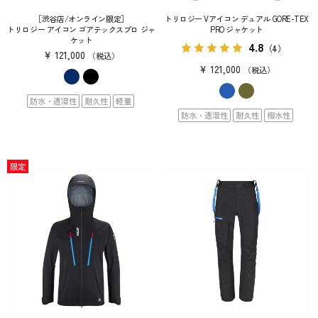
［渋谷店/オンライン限定］
トリロジー Vアイコン デュアル GORE-TEX
トリロジー アイコン ゴアテックスプロ ジャ
PRO ジャケット
ケット
4.8
（4）
¥
121,000
税込
¥
121,000
税込
防水・透湿性
耐久性
軽量
防水・透湿性
耐久性
撥水性
限定