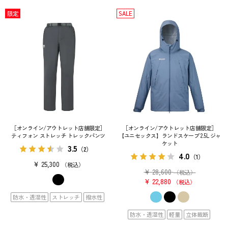
限定
SALE
［オンライン/アウトレット店舗限定］
［オンライン/アウトレット店舗限定］
ティフォン ストレッチ トレックパンツ
【ユニセックス】ランドスケープ 2.5L ジャ
ケット
3.5
（2）
4.0
（1）
¥
25,300
税込
¥
28,600
（税込）
¥
22,880
税込
防水・透湿性
ストレッチ
撥水性
防水・透湿性
軽量
立体裁断