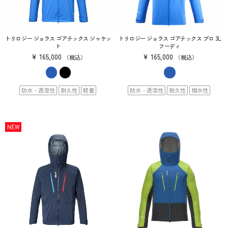
トリロジー ジョラス ゴアテックス ジャケッ
トリロジー ジョラス ゴアテックス プロ 3L
ト
フーディ
¥
165,000
¥
165,000
税込
税込
防水・透湿性
耐久性
軽量
防水・透湿性
耐久性
撥水性
NEW