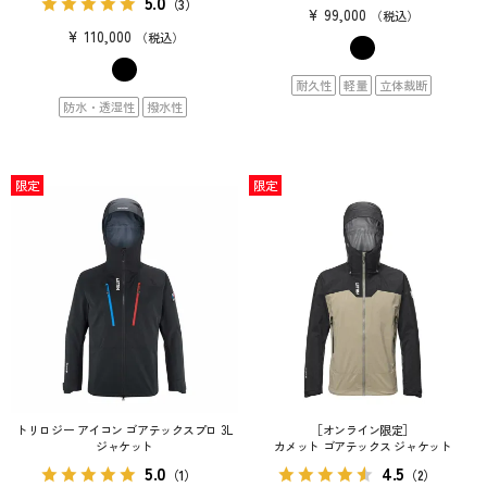
5.0
（3）
¥
99,000
税込
¥
110,000
税込
耐久性
軽量
立体裁断
防水・透湿性
撥水性
限定
限定
トリロジー アイコン ゴアテックスプロ 3L
［オンライン限定］
ジャケット
カメット ゴアテックス ジャケット
5.0
4.5
（1）
（2）