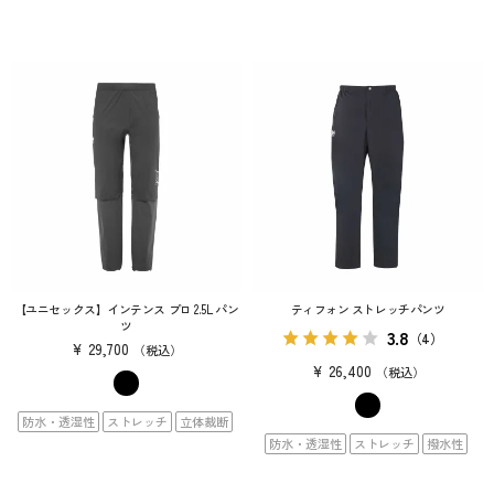
【ユニセックス】インテンス プロ 2.5L パン
ティフォン ストレッチパンツ
ツ
3.8
（4）
¥
29,700
税込
¥
26,400
税込
防水・透湿性
ストレッチ
立体裁断
防水・透湿性
ストレッチ
撥水性