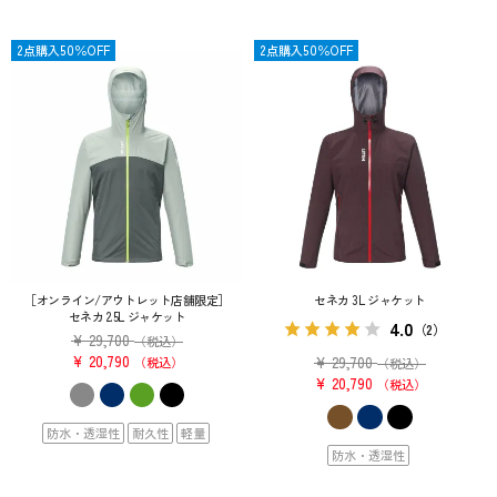
SALE
2点購入50％OFF
SALE
2点購入50％OFF
［オンライン/アウトレット店舗限定］
セネカ 3L ジャケット
セネカ 2.5L ジャケット
4.0
（2）
¥
29,700
（税込）
¥
20,790
¥
29,700
税込
（税込）
¥
20,790
税込
防水・透湿性
耐久性
軽量
防水・透湿性