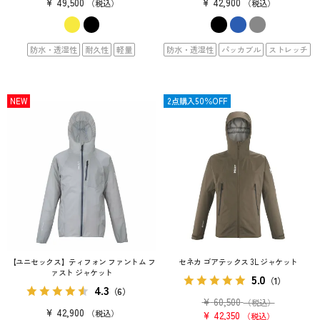
¥
49,500
¥
42,900
税込
税込
防水・透湿性
耐久性
軽量
防水・透湿性
パッカブル
ストレッチ
NEW
SALE
2点購入50％OFF
【ユニセックス】ティフォン ファントム フ
セネカ ゴアテックス 3L ジャケット
ァスト ジャケット
5.0
（1）
4.3
（6）
¥
60,500
（税込）
¥
42,900
税込
¥
42,350
税込