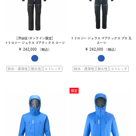
［渋谷店/オンライン限定］
トリロジー ジョラス ゴアテックス プロ 3L
トリロジー ジョラス ゴアテックス スーツ
スーツ
¥
242,000
¥
242,000
税込
税込
防水・透湿性
耐久性
ストレッチ
防水・透湿性
耐久性
ストレッチ
限定