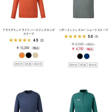
ドライグリッド ライト ハーフジップ ロング
ヘザーメッシュ クルー ショートスリーブ
スリーブ
5.0
（1）
4.5
（2）
¥
5,940
（税込）
¥
13,200
税込
¥
4,752
税込
速乾性
軽量
通気性
速乾性
軽量
通気性