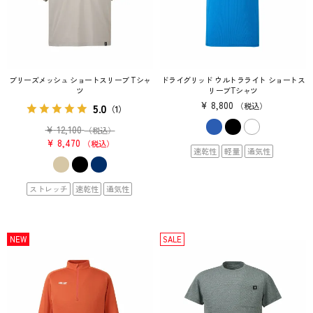
ブリーズメッシュ ショートスリーブ Tシャ
ドライグリッド ウルトラライト ショートス
ツ
リーブTシャツ
¥
8,800
5.0
税込
（1）
¥
12,100
（税込）
¥
8,470
税込
速乾性
軽量
通気性
ストレッチ
速乾性
通気性
NEW
SALE