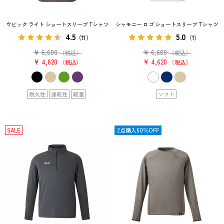
ウビック ライト ショートスリーブ Tシャツ
シャモニー ロゴ ショートスリーブ Tシャツ
4.5
5.0
（11）
（1）
¥
6,600
¥
6,600
（税込）
（税込）
¥
4,620
¥
4,620
税込
税込
耐久性
速乾性
軽量
ソフト
SALE
SALE
2点購入50％OFF