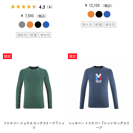
¥
12,100
4.3
税込
（4）
¥
7,590
税込
耐久性
軽量
通気性
速乾性
軽量
通気性
限定
限定
トリロジー ジョラス ロングスリーブ Tシャ
シャモニー トリロジー Tシャツ ロングスリ
ツ
ーブ