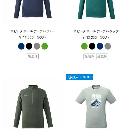
ウビック ウール デュアル クルー
ウビック ウール デュアル ジップ
¥
11,000
¥
13,200
税込
税込
吸湿性
吸湿性
通気性
SALE
2点購入50％OFF