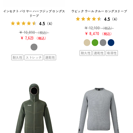
インセクト バリヤー ハーフジップ ロングス
ウビック ウール クルー ロングスリーブ
リーブ
4.5
（4）
4.5
（4）
¥
12,100
（税込）
¥
10,890
（税込）
¥
8,470
税込
¥
7,623
税込
耐久性
速乾性
吸湿性
耐久性
ストレッチ
速乾性