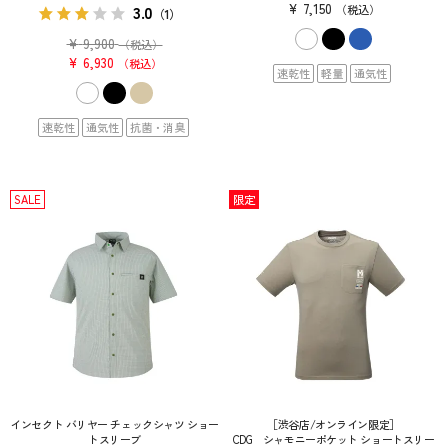
¥
7,150
3.0
税込
（1）
¥
9,900
（税込）
¥
6,930
税込
速乾性
軽量
通気性
速乾性
通気性
抗菌・消臭
SALE
限定
インセクト バリヤー チェックシャツ ショー
［渋谷店/オンライン限定］
トスリーブ
CDG シャモニーポケット ショートスリー