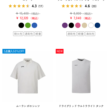
4.3
4.6
（17）
（20）
¥
15,400
¥
8,800
（税込）
（税込）
¥
12,320
¥
7,040
税込
税込
耐久性
速乾性
軽量
速乾性
軽量
通気性
SALE
2点購入50％OFF
NEW
ムーラン ポロシャツ
ドライグリッド ウルトラライト タンク