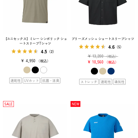
【ユニセックス】ミレー シンボリック ショ
ブリーズメッシュ ショートスリーブシャツ
ートスリーブTシャツ
4.6
（5）
4.5
（2）
¥
13,200
（税込）
¥
4,950
税込
¥
10,560
税込
速乾性
UVカット
抗菌・消臭
ストレッチ
速乾性
通気性
SALE
NEW