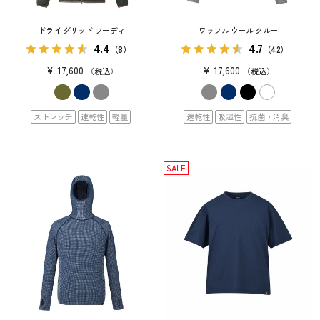
ドライ グリッド フーディ
ワッフル ウール クルー
4.4
4.7
（8）
（42）
¥
17,600
¥
17,600
税込
税込
ストレッチ
速乾性
軽量
速乾性
吸湿性
抗菌・消臭
SALE