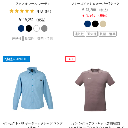
ワッフル ウール フーディ
ブリーズメッシュ オーバーTシャツ
¥
13,200
4.8
（税込）
（54）
¥
9,240
税込
¥
19,250
税込
速乾性
通気性
抗菌・消臭
速乾性
吸湿性
抗菌・消臭
SALE
2点購入50％OFF
SALE
インセクト バリヤー チェックシャツ ロング
［オンライン/アウトレット店舗限定］
スリーブ
フュージョン Ｔシャツ ショートスリーブ