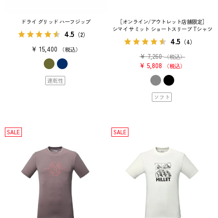
ドライ グリッド ハーフジップ
［オンライン/アウトレット店舗限定］
シマイ サミット ショートスリーブ Tシャツ
4.5
（2）
4.5
（4）
¥
15,400
税込
¥
7,260
（税込）
¥
5,808
税込
速乾性
ソフト
SALE
SALE