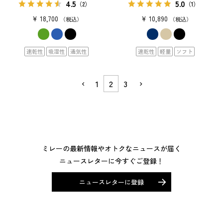
4.5
5.0
（2）
（1）
¥
18,700
¥
10,890
税込
税込
速乾性
吸湿性
通気性
速乾性
軽量
ソフト
1
2
3
ミレーの最新情報やオトクなニュースが届く
ニュースレターに今すぐご登録！
ニュースレターに登録