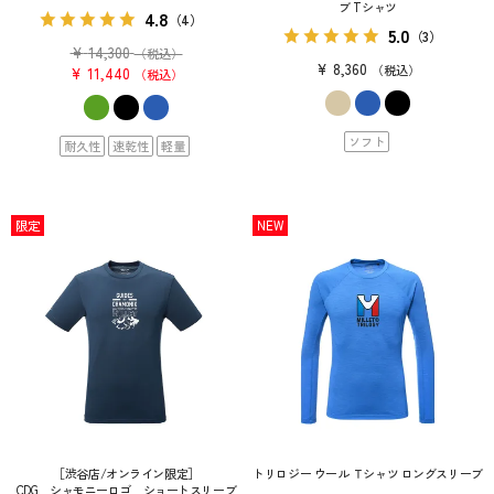
ブ Tシャツ
4.8
（4）
5.0
（3）
¥
14,300
（税込）
¥
8,360
税込
¥
11,440
税込
ソフト
耐久性
速乾性
軽量
限定
NEW
［渋谷店/オンライン限定］
トリロジー ウール Ｔシャツ ロングスリーブ
CDG シャモニーロゴ ショートスリーブ