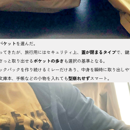
バケット
を選んだ。
ってきたが、旅行用にはセキュリティ上、
蓋が閉まるタイプ
で、鍵
さっと取り出せる
ポケットの多さ
も選択の基準となる。
ックパックを作り続けるミレーだけあり、中身を瞬時に取り出しや
文庫本、手帳などの小物を入れても
型崩れせず
スマート。