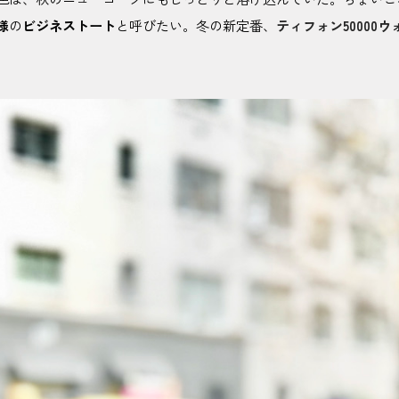
様
の
ビジネストート
と呼びたい。冬の新定番、
ティフォン50000