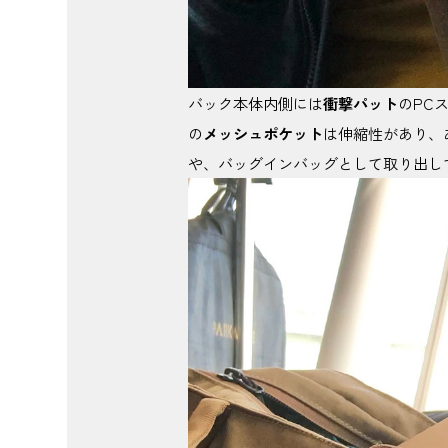
バック本体内側には
衝撃パット
のPC
の
メッシュポケット
は伸縮性があり、
や、バッグインバッグとして取り出し