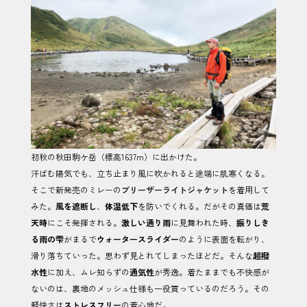
初秋の秋田駒ケ岳（標高1637m）に出かけた。
汗ばむ陽気でも、立ち止まり風に吹かれると途端に肌寒くなる。
そこで新発売のミレーの
ブリーザーライトジャケット
を着用して
みた。
風を遮断し
、
体温低下
を防いでくれる。だがその真価は
荒
天時
にこそ発揮される。
激しい通り雨
に見舞われた時、
振りしき
る雨の雫
がまるで
ウォータースライダー
のように表面を転がり、
滑り落ちていった。思わず見とれてしまったほどだ。そんな
超撥
水性
に加え、ムレ知らずの
通気性
が秀逸。着たままでも不快感が
ないのは、裏地のメッシュ仕様も一役買っているのだろう。その
軽快さは
ストレスフリー
の着心地だ。