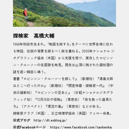
探検家 髙橋大輔
1966年秋田市生まれ。｢物語を旅する｣をテーマに世界各地に伝わ
る神話、伝説の背景を探るべく旅を重ねる。2005年ナショナル ジ
オグラフィック協会（米国）から支援を受け、実在したロビンソ
ン・クルーソーの住居跡を発見。現在は山頂に残された錫杖頭の
謎を追い剱岳に通う。
著書『ロビンソン・クルーソーを探して』（新潮社）『浦島太郎
はどこへ行ったのか』（新潮社）『間宮林蔵・探検家一代』（中
央公論新社）『ロビンソンの足あと』（日経ナショナルジオグラ
フィック社）『12月25日の怪物』（草思社）『命を救った道具た
ち』（アスペクト）『漂流の島』（草思社）などがある。
探検家クラブ（米国）、王立地理学協会（英国）フェロー会員。
公式ブログ
http://dt.exblog.jp/
公式Facebookページ
https://www.facebook.com/tankenka