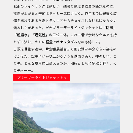
秋山のレイヤリングは難しい。残暑の麓はまだ夏の陽気なのに、
標高が上がると季節は冬へと一気に近づく。昨年までは完璧な装
備を求めるあまり夏と冬ウエアからチョイスしなければならない
煩わしさがあった。だが
ブリーザーライトジャケット
は
「防風」
「超撥水」「通気性」
の三位一体。これ一着で余計なウエアを持
たずに済む。さらに軽量で
ポケッタブル
なのも嬉しい。
山頂を目指す途中、片倉岳展望台から田沢湖が半分ぐらい姿をの
ぞかせた。空中に浮かび上がるような湖面は蒼く、神々しい。こ
の先、どんな風景に出会えるのか。期待とともに足取り軽く、そ
の先へーー。
ブリーザーライトジャケット >