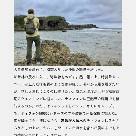
人魚伝説を求めて、梅雨入りした沖縄の離島を旅した。
熱帯林の茂みに入り、海岸線をめざす。蒸し暑い上、時折降るス
コールが止んだ後も霧のような雨が続く。暑いから服を脱ぎたい
が、びしょ濡れになるのは避けたい。気温と湿度が上がる梅雨時
期のウェアリングは悩ましい。
ティフォン
は亜熱帯の環境でも機
能するのか。わたしはジャケットとパンツ、さらにキャップま
で、
ティフォン50000
シリーズのフル装備で南島探検に挑んだ。
雨が降っても、汗ばんでも、
高透湿＆防水
のティフォンは肌がさ
らりと心地よい。さらに心配していた海水を含んだ風の中でもそ
の機能が失われることはなかった。