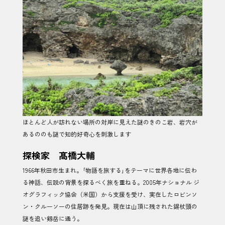
ほとんど人が訪れない場所の対岸に見えた謎のきのこ岩、岩穴が
あるののも謎で知的好奇心を刺激します
探検家 髙橋大輔
1966年秋田市生まれ。｢物語を旅する｣をテーマに世界各地に伝わ
る神話、伝説の背景を探るべく旅を重ねる。2005年ナショナル ジ
オグラフィック協会（米国）から支援を受け、実在したロビンソ
ン・クルーソーの住居跡を発見。現在は山頂に残された錫杖頭の
謎を追い剱岳に通う。