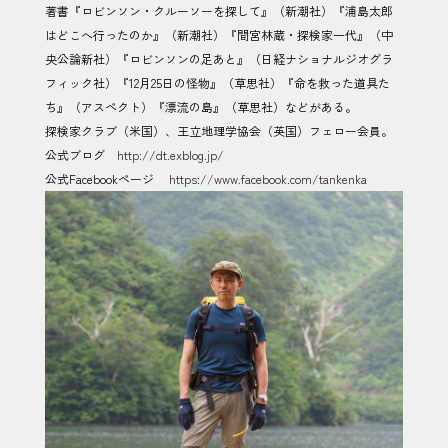
著書『ロビンソン・クルーソーを探して』（新潮社）『浦島太郎
はどこへ行ったのか』（新潮社）『間宮林蔵・探検家一代』（中
央公論新社）『ロビンソンの足あと』（日経ナショナルジオグラ
フィック社）『12月25日の怪物』（草思社）『命を救った道具た
ち』（アスペクト）『漂流の島』（草思社）などがある。
探検家クラブ（米国）、王立地理学協会（英国）フェロー会員。
公式ブログ
http://dt.exblog.jp/
公式Facebookページ
https://www.facebook.com/tankenka