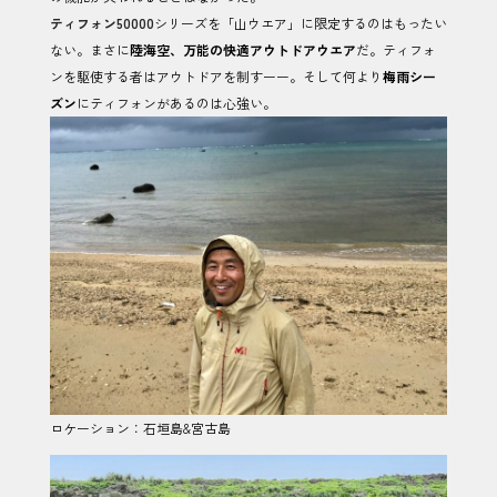
ティフォン50000
シリーズを「山ウエア」に限定するのはもったい
ない。まさに
陸海空、万能の快適アウトドアウエア
だ。ティフォ
ンを駆使する者はアウトドアを制すーー。そして何より
梅雨シー
ズン
にティフォンがあるのは心強い。
ロケーション：石垣島&宮古島