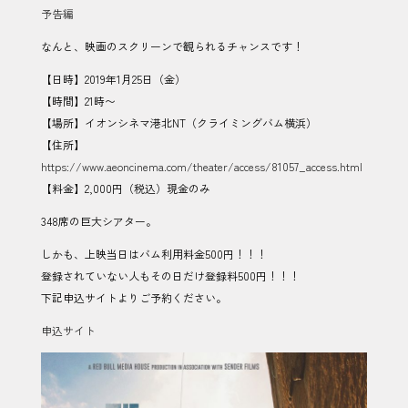
予告編
なんと、映画のスクリーンで観られるチャンスです！
【日時】2019年1月25日（金）
【時間】21時〜
【場所】イオンシネマ港北NT（クライミングバム横浜）
【住所】
https://www.aeoncinema.com/theater/access/81057_access.html
【料金】2,000円（税込）現金のみ
348席の巨大シアター。
しかも、上映当日はバム利用料金500円！！！
登録されていない人もその日だけ登録料500円！！！
下記申込サイトよりご予約ください。
申込サイト