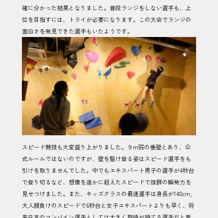
確に分かった結果となりました。普段ランジをしない選手も、上
位を目指すには、トライが必要になります。この大会でランジの
面白さを発見できた選手もいたようです。
スピード競技も大変盛り上がりました。９m弱の垂壁とあり、公
式ルールではないのですが、壁を駆け登る姿はスピード選手をも
引けを取りませんでした。中でもエキスパート男子の選手が4秒台
で登り切るなど、想像を遥かに超えたスピードで抜群の瞬発力を
見せつけました。また、キッズクラスの最速選手は身長が140cm,
大人顔負けのスピードで6秒台と女子エキスパートよりも早く、将
来日本のコンバイン選手としては大きく期待が持てる選手だと思