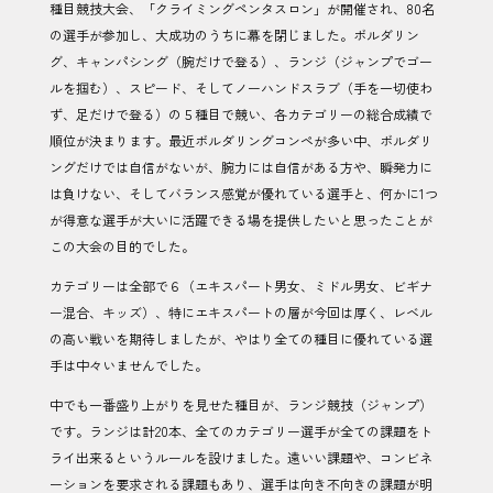
種目競技大会、「クライミングペンタスロン」が開催され、80名
の選手が参加し、大成功のうちに幕を閉じました。ボルダリン
グ、キャンパシング（腕だけで登る）、ランジ（ジャンプでゴー
ルを掴む）、スピード、そしてノーハンドスラブ（手を一切使わ
ず、足だけで登る）の５種目で競い、各カテゴリーの総合成績で
順位が決まります。最近ボルダリングコンペが多い中、ボルダリ
ングだけでは自信がないが、腕力には自信がある方や、瞬発力に
は負けない、そしてバランス感覚が優れている選手と、何かに1つ
が得意な選手が大いに活躍できる場を提供したいと思ったことが
この大会の目的でした。
カテゴリーは全部で６（エキスパート男女、ミドル男女、ビギナ
ー混合、キッズ）、特にエキスパートの層が今回は厚く、レベル
の高い戦いを期待しましたが、やはり全ての種目に優れている選
手は中々いませんでした。
中でも一番盛り上がりを見せた種目が、ランジ競技（ジャンプ）
です。ランジは計20本、全てのカテゴリー選手が全ての課題をト
ライ出来るというルールを設けました。遠いい課題や、コンビネ
ーションを要求される課題もあり、選手は向き不向きの課題が明