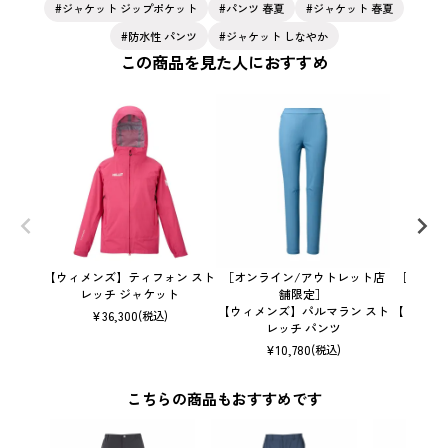
ジャケット ジップポケット
パンツ 春夏
ジャケット 春夏
防水性 パンツ
ジャケット しなやか
この商品を見た人におすすめ
【ウィメンズ】ティフォン スト
［オンライン/アウトレット店
［オンラ
レッチ ジャケット
舗限定］
【ウィメンズ】パルマラン スト
【ウィメ
¥
36,300
(税込)
レッチ パンツ
¥
10,780
(税込)
こちらの商品もおすすめです