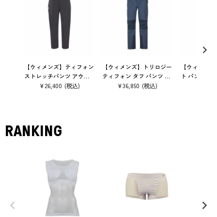
【ウィメンズ】ティフォン
【ウィメンズ】トリロジー
【ウィメンズ
ストレッチパンツ アウタ
ティフォン タフ パンツ ア
ト パンツ パ
ー レインウェア 防水
ウター レインウェア 防水
レッキング
¥
26,400
¥
36,850
¥
15,40
RANKING