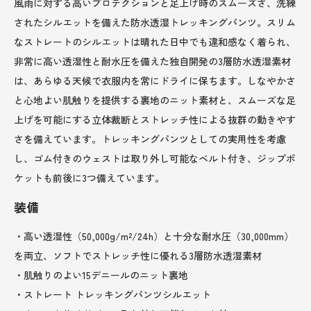
風雨に対する高いプロテクションと足上げ時のスムーズさ、洗練
されたシルエットを備えた防水透湿トレッキングパンツ。スリム
なストレートのシルエットは晴れた日中でも違和感なく着られ、
非常に高い透湿性と耐水圧を備えた独自開発の3層防水透湿素材
は、あらゆる天候で衣服内を常にドライに保ちます。しなやかさ
と心地よい肌触りを提供する裏地のニット素材と、スムーズな足
上げを可能にする立体裁断とストレッチ性による抜群の動きやす
さを備えています。トレッキングパンツとしての実用性を考慮
し、ゴム付きのウェストは取り外し可能なベルト付き、ジップポ
ケットも前後に3つ備えています。
装備
・高い透湿性（50,000g/m²/24h）と十分な耐水圧（30,000mm）
を両立、ソフトでストレッチ性に優れる3層防水透湿素材
・肌触りのよい15デニールのニット裏地
・ストレート トレッキングパンツシルエット