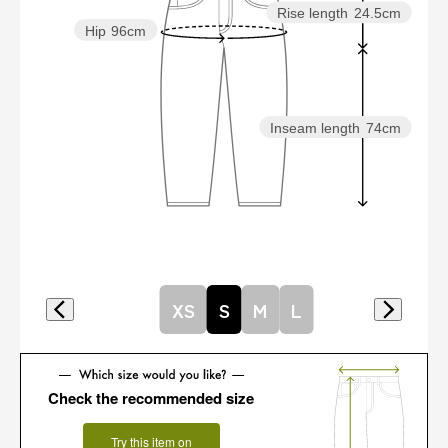
Rise length
24.5cm
Hip
96cm
Inseam length
74cm
XS
S
M
L
Check the recommended size
Try this item on