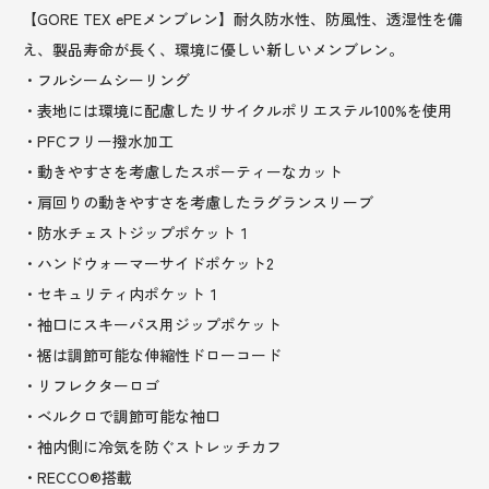
【GORE TEX ePEメンブレン】耐久防水性、防風性、透湿性を備
え、製品寿命が長く、環境に優しい新しいメンブレン。
・フルシームシーリング
・表地には環境に配慮したリサイクルポリエステル100%を使用
・PFCフリー撥水加工
・動きやすさを考慮したスポーティーなカット
・肩回りの動きやすさを考慮したラグランスリーブ
・防水チェストジップポケット１
・ハンドウォーマーサイドポケット2
・セキュリティ内ポケット１
・袖口にスキーパス用ジップポケット
・裾は調節可能な伸縮性ドローコード
・リフレクターロゴ
・ベルクロで調節可能な袖口
・袖内側に冷気を防ぐストレッチカフ
・RECCO®搭載