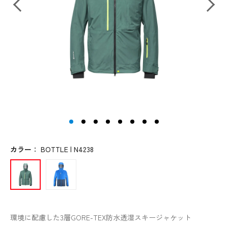
カラー
：
BOTTLE | N4238
環境に配慮した3層GORE-TEX防水透湿スキージャケット