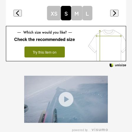
XS
S
M
L
Check the recommended size
Try this item on
powered by