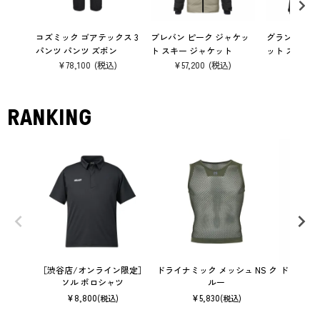
コズミック ゴアテックス 3
ブレバン ピーク ジャケッ
グランモンテ 
パンツ パンツ ズボン
ト スキー ジャケット
ット スキー 
¥
78,100
¥
57,200
¥
78,10
RANKING
［渋谷店/オンライン限定］
ドライナミック メッシュ NS ク
ドライナミッ
ソル ポロシャツ
ルー
¥
8,800
¥
5,830
(税込)
(税込)