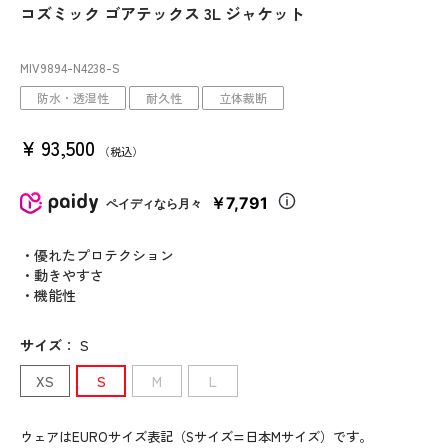
コズミック ゴアテックス 3L ジャケット
MIV9894
-N4238
-S
防水・透湿性
耐久性
立体裁断
¥
93,500
税込
￥7,791
ペイディなら月々
・優れたプロテクション
・動きやすさ
・機能性
サイズ
：
S
XS
S
M
L
ウェアはEUROサイズ表記（Sサイズ=日本Mサイズ）です。