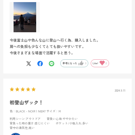
今後富士山や色んな山に登山へ行く為、購入しました。
肩への負担も少なくてとても扱いやすいです。
今後さまざまな場面で活躍すると思う。
参考になった
3
Like!
2
2024.9.11
初登山ザック！
色：BLACK - NOIR | N0247
サイズ：M
利用シーン
:アウトドア
背負い心地
:ややかたい
背負った時の重さ
:感じにくい
ポケット/小物入れ
:多い
背中の通気性
:高い