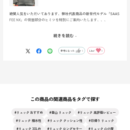
絶賛人気をいただいております、弊社代表商品の新世代モデル「SAAS
FEE NX」の背面部分のヒミツを特別にご案内いたします、、、
本商品の背面内部には、EVAフォームとフィルターフォームという２種
続きを読む
類の素材を使用しております。
●EVAフォーム
参考になった
6
Like!
0
靴のソールなどにも使用され、軽量性や弾力性に優れている為、背中
に当たるクッションの役割として、活かされております！
●フィルターフォーム
こちらはヘッドフォンなどに使用されることが多く、素材自体の水分
保持率が低いため、蒸れにくさや速乾性に優れており、汗をかく登山
や急な雨にも耐えることが出来るように使用されております！
この商品の関連商品をタグで探す
この２つを組み合わせることで、随一の背負い心地と快適性、機能性
を提供しております。
リュック おすすめ
登山 リュック
リュック 高評価レビュー
ぜひ背負った時に、体感してみてくださいね！
リュック 撥水性
リュック クッション性
日帰り リュック
リュック 30L台
リュック ロングセラー
リュック 山小屋