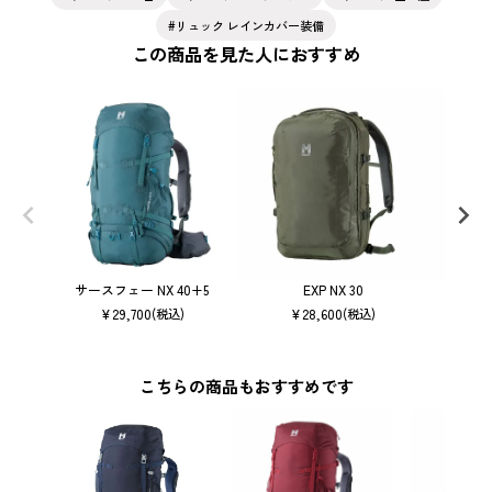
リュック レインカバー装備
この商品を見た人におすすめ
サースフェー NX 40+5
EXP NX 30
サース
¥
29,700
¥
28,600
(税込)
(税込)
こちらの商品もおすすめです