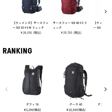
【ウィメンズ】サースフェ
サースフェー NX 40+5 リ
【ウィメンズ
ー NX 30+5 W リュック
ュック
ー NX 40+5
¥
28,050
¥
29,700
¥
29,70
RANKING
デフィ 16
クーラ 40
クンブ マ
¥
5,390
¥
22,000
(税込)
(税込)