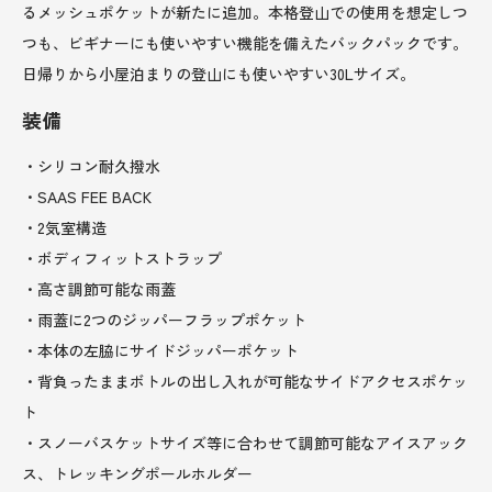
るメッシュポケットが新たに追加。本格登山での使用を想定しつ
つも、ビギナーにも使いやすい機能を備えたバックパックです。
日帰りから小屋泊まりの登山にも使いやすい30Lサイズ。
装備
・シリコン耐久撥水
・SAAS FEE BACK
・2気室構造
・ボディフィットストラップ
・高さ調節可能な雨蓋
・雨蓋に2つのジッパーフラップポケット
・本体の左脇にサイドジッパーポケット
・背負ったままボトルの出し入れが可能なサイドアクセスポケッ
ト
・スノーバスケットサイズ等に合わせて調節可能なアイスアック
ス、トレッキングポールホルダー