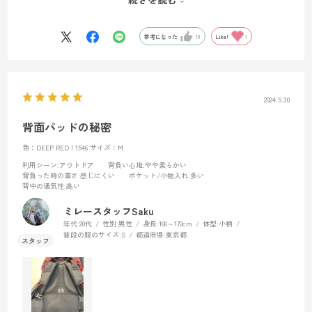
の穴にチューブを通す
③(画像右)ショルダーハーネスのストラップに通して固定
参考になった
10
Like!
1
2024.5.30
背面パッドの秘密
色：DEEP RED | 1546
サイズ：M
利用シーン
:アウトドア
背負い心地
:やや柔らかい
背負った時の重さ
:感じにくい
ポケット/小物入れ
:多い
背中の通気性
:高い
ミレースタッフSaku
年代:
20代
性別:
男性
身長:
166～170cm
体型:
小柄
普段の服のサイズ:
S
都道府県:
東京都