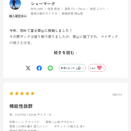
ショーマーク
年代:
30代
性別:
男性
身長:
171～175cm
体型:
ふつう
普段の服のサイズ:
M
都道府県:
岡山県
今年、初めて富士登山に挑戦しました！
その際ザックは借り物で登りましたが、登山に魅了され、マイザック
の購入を決意。
多くのメーカーのザックをYouTubeやsnsで調べたり実際に試着した結
続きを読む
果、デザイン、容量、使いやすさ、防水性の全てにおいて私のイメー
ジに合ったのがミレーのサースフェーnxでした！
大型のザックを買う時ももちろんサースフェーnxにします！
参考になった
3
Like!
6
これからこのザック共に日本の山旅を楽しみたいと思います！
2024.9.9
機能性抜群
色：COFFEE | N3146
サイズ：M
利用シーン
:アウトドア
背負い心地
:ややかたい
背負った時の重さ
:感じにくい
ポケット/小物入れ
:多い
背中の通気性
:やや高い