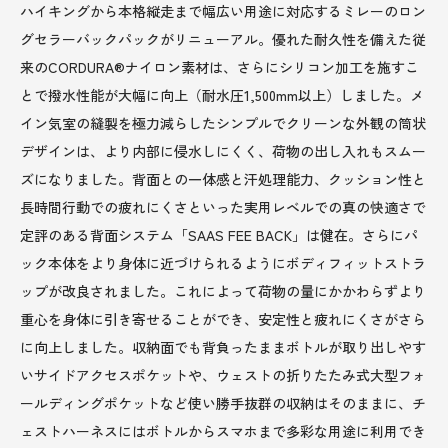
ハイキングから本格縦走まで幅広い用途に対応するミレーのロン
グセラーバックパックがリニューアル。優れた耐久性を備えた従
来のCORDURA®ナイロン素材は、さらにシリコン加工を施すこ
とで撥水性能が大幅に向上（耐水圧1,500mm以上）しました。メ
イン気室の縫製を極力減らしたシンプルでクリーンな外観の筒状
デザインは、より内部に侵水しにくく、荷物の出し入れもスムー
ズになりました。背面との一体感と汗処理能力、クッション性と
長時間行動での疲れにくさといった実用レベルでの真の快適さで
定評のある背面システム「SAAS FEE BACK」は健在。さらにパ
ック本体をより身体に近づけられるようにボディフィットストラ
ップが改良されました。これによって荷物の量にかかわらずより
重心を身体に引き寄せることができ、安定性と疲れにくさがさら
に向上しました。収納面でも背負ったままボトルが取り出しやす
いサイドアクセスポケットや、ウェストの折りたたみ式大型フォ
ールディングポケットなど使い勝手抜群の収納はそのままに、チ
ェストハーネスにはボトルからスマホまで多彩な用途に利用でき