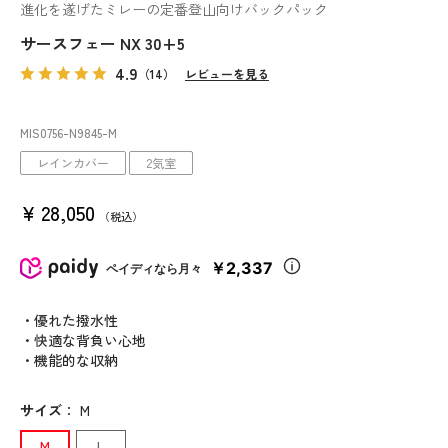
進化を遂げたミレーの定番登山向けバックパック
サースフェー NX 30+5
4.9
（14）
レビューを見る
MIS0756
-N9845
-M
レインカバー
2気室
¥
28,050
税込
￥2,337
ペイディなら月々
・優れた撥水性
・快適な背負い心地
・機能的な収納
サイズ
：
M
M
L