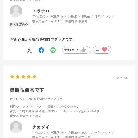
トラチロ
年代:
50代
性別:
男性
身長:
171～175cm
体型:
ふつう
普段の服のサイズ:
M
都道府県:
東京都
背負心地から機能性抜群のザックです。
参考になった
5
Like!
5
2024.7.30
機能性最高です。
色：BLACK - NOIR | N0247
サイズ：M
利用シーン
:アウトドア
背負い心地
:ややかたい
背負った時の重さ
:やや感じやすい
ポケット/小物入れ
:やや多い
背中の通気性
:やや高い
ナカダイ
年代:
30代
性別:
男性
身長:
166～170cm
体型:
ふつう
普段の服のサイズ:
M
都道府県:
神奈川県