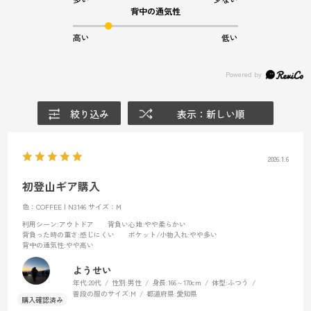
背中の通気性
高い
低い
絞り込み
表示：新しい順
2026.1.6
初登山ギア購入
色：COFFEE | N3146
サイズ：M
利用シーン
:アウトドア
背負い心地
:やや柔らかい
背負った時の重さ
:感じにくい
ポケット/小物入れ
:やや多い
背中の通気性
:やや高い
ようせい
年代:
20代
性別:
男性
身長:
166～170cm
体型:
ふつう
普段の服のサイズ:
M
都道府県:
愛知県