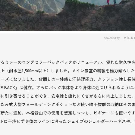
powered by
るミレーのロングセラーバックパックがリニューアル。優れた耐久性を備
上（耐水圧1,500mm以上）しました。メイン気室の縫製を極力減らし
ムーズになりました。背面との一体感と汗処理能力、クッション性と長
FEE BACK」は健在。さらにパック本体をより身体に近づけられるよ
体に引き寄せることができ、安定性と疲れにくさがさらに向上しました
たたみ式大型フォールディングポケットなど使い勝手抜群の収納はその
新たに追加。本格登山での使用を想定しつつも、ビギナーにも使いやす
ストに干渉せず身体のラインに沿ったシェイプのショルダーハーネスや
。