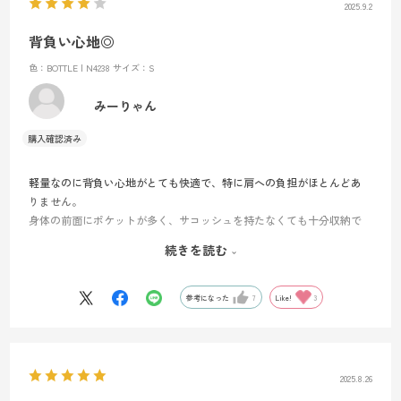
2025.9.2
利用しましたが、荷物を沢山入れるともう一つという思いがあり、来
年、庚申山荘で前泊してそこから、皇海山へ登山計画しており、サー
背負い心地◎
フェス40プラスとＧＲＸ22を持って行くつもりです。
色：BOTTLE | N4238
サイズ：S
みーりゃん
軽量なのに背負い心地がとても快適で、特に肩への負担がほとんどあ
りません。
身体の前面にポケットが多く、サコッシュを持たなくても十分収納で
きるのが便利です。
続きを読む
一方で、ハイドレーションの出口が小さいことと、チューブを固定す
る仕組みがないためぶらついてしまう点が惜しいところ。そのため評
価は星4つとしました。
参考になった
7
Like!
3
2025.8.26