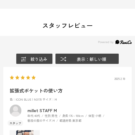
スタッフレビュー
絞り込み
表示：新しい順
2025.2.18
拡張式ポケットの使い方
色：ICON BLUE | N3170
サイズ：M
millet STAFF M
年代:
40代
性別:
男性
身長:
176～180cm
体型:
小柄
普段の服のサイズ:
M
都道府県:
東京都