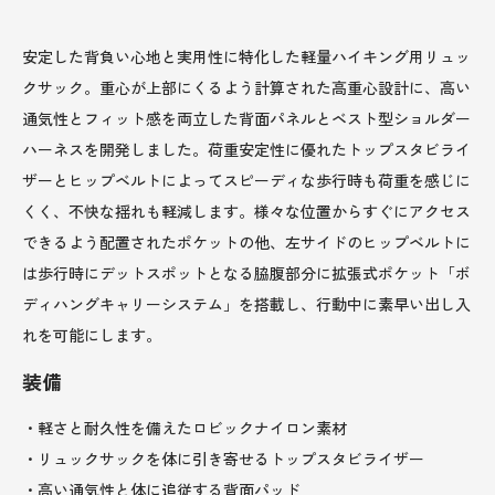
安定した背負い心地と実用性に特化した軽量ハイキング用リュッ
クサック。重心が上部にくるよう計算された高重心設計に、高い
通気性とフィット感を両立した背面パネルとベスト型ショルダー
ハーネスを開発しました。荷重安定性に優れたトップスタビライ
ザーとヒップベルトによってスピーディな歩行時も荷重を感じに
くく、不快な揺れも軽減します。様々な位置からすぐにアクセス
できるよう配置されたポケットの他、左サイドのヒップベルトに
は歩行時にデットスポットとなる脇腹部分に拡張式ポケット「ボ
ディハングキャリーシステム」を搭載し、行動中に素早い出し入
れを可能にします。
装備
・軽さと耐久性を備えたロビックナイロン素材
・リュックサックを体に引き寄せるトップスタビライザー
・高い通気性と体に追従する背面パッド