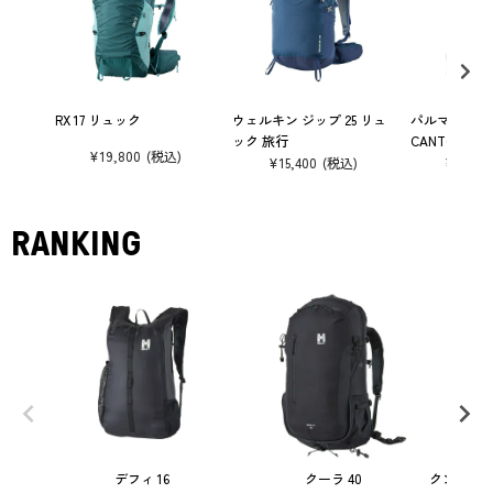
RX 17 リュック
ウェルキン ジップ 25 リュ
パルマラン 2
ック 旅行
CANTON CA
¥
19,800
¥
15,400
¥
26,40
RANKING
デフィ 16
クーラ 40
クンブ マ