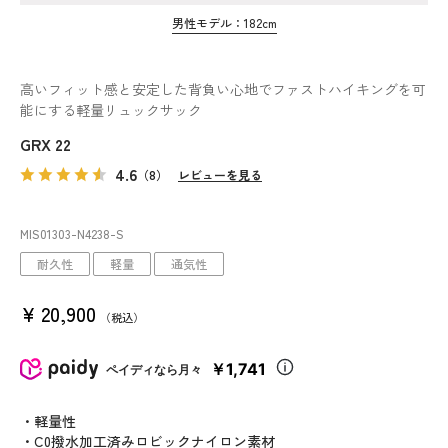
男性モデル：182cm
高いフィット感と安定した背負い心地でファストハイキングを可
能にする軽量リュックサック
GRX 22
4.6
（8）
レビューを見る
MIS01303
-N4238
-S
耐久性
軽量
通気性
¥
20,900
税込
￥1,741
ペイディなら月々
・軽量性
・C0撥水加工済みロビックナイロン素材