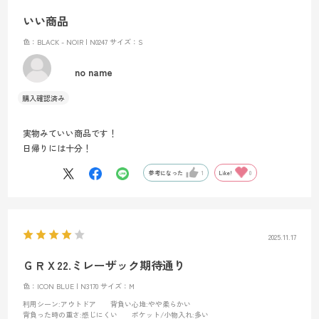
いい商品
色：BLACK - NOIR | N0247
サイズ：S
no name
実物みていい商品です！
日帰りには十分！
参考になった
1
Like!
0
2025.11.17
ＧＲＸ22.ミレーザック期待通り
色：ICON BLUE | N3170
サイズ：M
利用シーン
:アウトドア
背負い心地
:やや柔らかい
背負った時の重さ
:感じにくい
ポケット/小物入れ
:多い