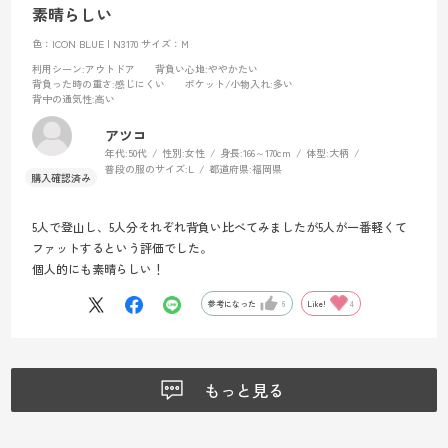
素晴らしい
色：ICON BLUE | N3170
サイズ：M
利用シーン
:アウトドア
背負い心地
:ややかたい
背負った時の重さ
:感じにくい
ポケット/小物入れ
:多い
背中の通気性
:高い
アツコ
年代:
50代
性別:
女性
身長:
166～170cm
体型:
大柄
普段の服のサイズ:
L
都道府県:
福岡県
5人で登山し、5人分それぞれ背負い比べてみましたが5人が一番軽くて
ファットするという評価でした。
個人的にも素晴らしい！
参考になった
6
Like!
4
もっと見る