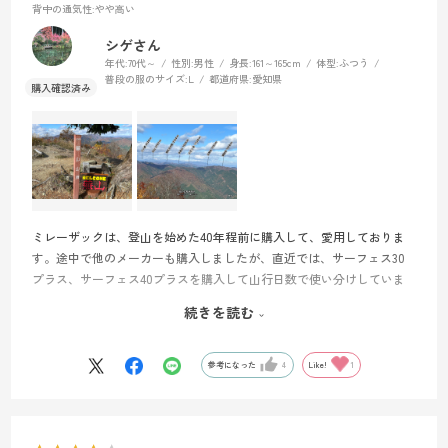
背中の通気性
:やや高い
シゲさん
年代:
70代～
性別:
男性
身長:
161～165cm
体型:
ふつう
普段の服のサイズ:
L
都道府県:
愛知県
ミレーザックは、登山を始めた40年程前に購入して、愛用しておりま
す。途中で他のメーカーも購入しましたが、直近では、サーフェス30
プラス、サーフェス40プラスを購入して山行日数で使い分けしていま
したが、日帰り専用で購入したいと色々選択して、ミレーＧＲＸ22を
続きを読む
購入し、実際に、標高1077メートルの山で試してきました。概ね、満足
です。但し、熊スプレーのホルダーを肩ベルトに取り付けるのに、肩
ベルトの幅が広い為、艶めかしい所で、サーフェスの肩ベルトは、熊
参考になった
4
Like!
1
スプレーホルダーが難なく取り付けできたので、色々検討してみたい
と思います。ザックカバーは、付属でついておりませんが、サーフェ
ス30プラスのザックカバーを併用する予定です。アタックザック20リ
ットルを持っておりますが、(モンベル)幌尻岳、北アルプスの水晶岳で