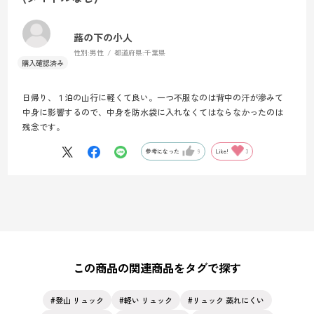
蕗の下の小人
性別:
男性
都道府県:
千葉県
日帰り、１泊の山行に軽くて良い。一つ不服なのは背中の汗が滲みて
中身に影響するので、中身を防水袋に入れなくてはならなかったのは
残念です。
参考になった
9
Like!
3
この商品の関連商品をタグで探す
登山 リュック
軽い リュック
リュック 蒸れにくい