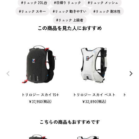
リュック 20L台
日帰り リュック
リュック メッシュ
リュック スキー
リュック 動きやすい
リュック 耐水性
リュック 上級者
この商品を見た人におすすめ
トリロジー スカイ 15+
トリロジー スカイ ベスト
トリロジー
¥
37,950
¥
32,890
(税込)
(税込)
こちらの商品もおすすめです