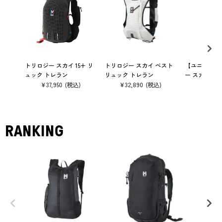
トリロジー スカイ 15+ リ
トリロジー スカイ ベスト
【ユニセック
ュック トレラン
リュック トレラン
ー スカイ ロ
¥
3,
45-47
¥
37,950
¥
32,890
¥
3,300
RANKING