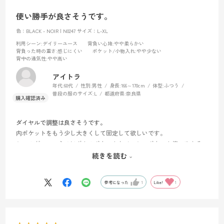
使い勝手が良さそうです。
色：BLACK - NOIR | N0247
サイズ：L-XL
利用シーン
:デイリーユース
背負い心地
:やや柔らかい
背負った時の重さ
:感じにくい
ポケット/小物入れ
:やや少ない
背中の通気性
:やや高い
アイトラ
年代:
60代
性別:
男性
身長:
166～170cm
体型:
ふつう
普段の服のサイズ:
L
都道府県:
奈良県
ダイヤルで調整は良さそうです。
内ポケットをもう少し大きくして固定して欲しいです。
ショルダーハーネスにボトルポケットとメッシュポケット使いやすそ
うですね。
続きを読む
今度の日曜日にトレランの大会で使ってみます。
参考になった
1
Like!
1