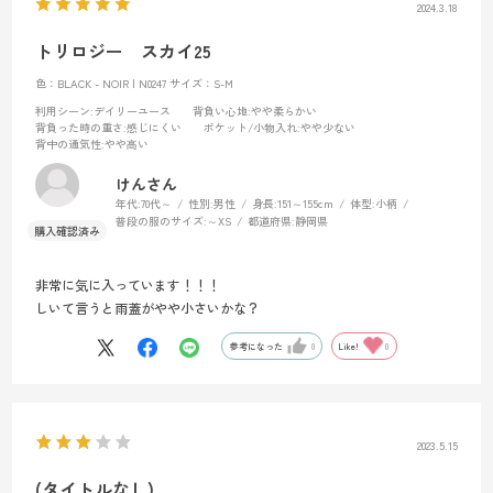
2024.3.18
トリロジー スカイ25
色：BLACK - NOIR | N0247
サイズ：S-M
利用シーン
:デイリーユース
背負い心地
:やや柔らかい
背負った時の重さ
:感じにくい
ポケット/小物入れ
:やや少ない
背中の通気性
:やや高い
けんさん
年代:
70代～
性別:
男性
身長:
151～155cm
体型:
小柄
普段の服のサイズ:
～XS
都道府県:
静岡県
非常に気に入っています！！！
しいて言うと雨蓋がやや小さいかな？
参考になった
0
Like!
0
2023.5.15
(タイトルなし)