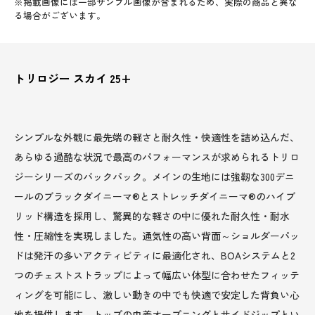
※掲載画像には一部サンプル画像が含まれるため、実際の商品と異な
る場合がございます。
トリロジー スカイ 25+
シンプルな外観に最先端の軽さと耐久性・快適性を詰め込んだ、
あらゆる過酷な状況で最高のパフォーマンスが求められるトリロ
ジーシリーズのバックパック。メインの生地には強靭な300デニ
ールのブラックダイニーマ®とストレッチダイニーマ®のハイブ
リッド構造を採用し、驚異的な軽さの中に優れた耐久性・耐水
性・圧縮性を実現しました。通気性の高い背面～ショルダーパッ
ドは発汗の多いアクティビティに最適化され、BOAシステムと2
つのチェストストラップによって幅広い体型に合わせたフィッテ
ィングを可能にし、激しい動きの中でも快適で安定した背負い心
地を提供します。トップの巾着オープニングとサイドジップとい