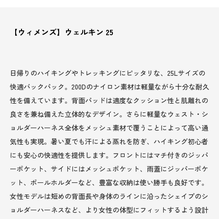
【ウィメンズ】ウェルキン 25
日帰りのハイキングやトレッキングにピッタリな、25Lサイズの
快適バックパック。200Dのナイロン素材は軽量ながら十分な耐久
性を備えています。背面パッドは適度なクッション性と肌離れの
良さを兼ね備えた立体的なデザイン。さらに軽量なウェスト・シ
ョルダーハーネス全体をメッシュ素材で覆うことによって高い通
気性も実現。暑い夏でも汗による蒸れを防ぎ、ハイキング初心者
にも安心の快適性を提供します。フロントにはマチ付きのジッパ
ーポケット、サイドにはメッシュポケット、雨蓋にジッパーポケ
ット、ポールホルダーなど、豊富な収納は使い勝手も良好です。
女性モデルは短めの背面長や身体のラインに沿ったシェイプのシ
ョルダーハーネスなど、より女性の体型にフィットするよう設計