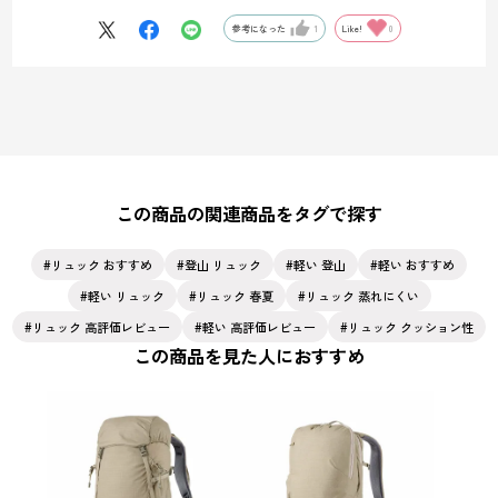
その後上部にあるゴム紐部分に、ストック柄の部分を留める事で装着
が可能となります✨
参考になった
1
Like!
0
（※動画では1本ですが、実際には2本を同じ箇所に留める事になりま
す）
また上部に表示されております「スタッフがおすすめする合わせ買
い」には、25リットル、30リットルの容量で男女それぞれの商品も併
せて紹介しておりますので、お好みに合わせてご検討いただければ幸
いです♪
この商品の関連商品をタグで探す
リュック おすすめ
登山 リュック
軽い 登山
軽い おすすめ
軽い リュック
リュック 春夏
リュック 蒸れにくい
リュック 高評価レビュー
軽い 高評価レビュー
リュック クッション性
この商品を見た人におすすめ