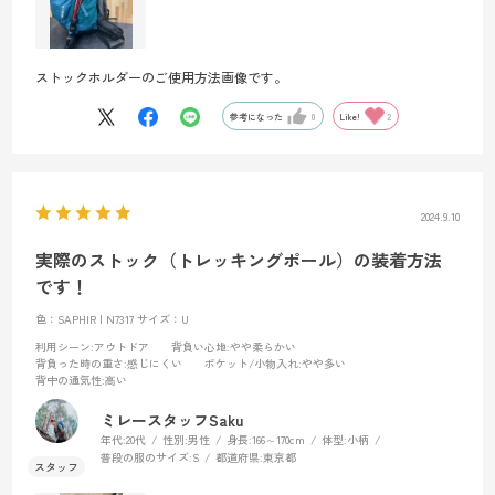
ストックホルダーのご使用方法画像です。
参考になった
0
Like!
2
2024.9.10
実際のストック（トレッキングポール）の装着方法
です！
色：SAPHIR | N7317
サイズ：U
利用シーン
:アウトドア
背負い心地
:やや柔らかい
背負った時の重さ
:感じにくい
ポケット/小物入れ
:やや多い
背中の通気性
:高い
ミレースタッフSaku
年代:
20代
性別:
男性
身長:
166～170cm
体型:
小柄
普段の服のサイズ:
S
都道府県:
東京都