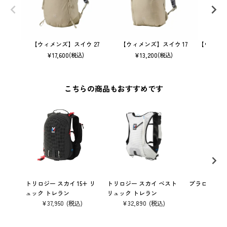
【ウィメンズ】スイウ 27
【ウィメンズ】スイウ 17
【ウィメン
¥
17,600
¥
13,200
(税込)
(税込)
こちらの商品もおすすめです
トリロジー スカイ 15+ リ
トリロジー スカイ ベスト
プラロ NX 1
ュック トレラン
リュック トレラン
¥
8,690
¥
37,950
¥
32,890