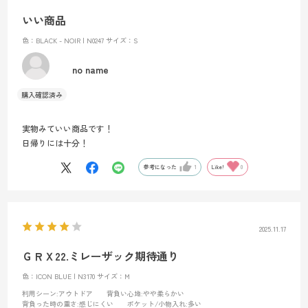
いい商品
色：BLACK - NOIR | N0247
サイズ：S
no name
実物みていい商品です！
日帰りには十分！
参考になった
1
Like!
0
2025.11.17
ＧＲＸ22.ミレーザック期待通り
色：ICON BLUE | N3170
サイズ：M
利用シーン
:アウトドア
背負い心地
:やや柔らかい
背負った時の重さ
:感じにくい
ポケット/小物入れ
:多い