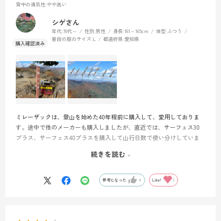
背中の通気性
:やや高い
シゲさん
年代:
70代～
性別:
男性
身長:
161～165cm
体型:
ふつう
普段の服のサイズ:
L
都道府県:
愛知県
ミレーザックは、登山を始めた40年程前に購入して、愛用しておりま
す。途中で他のメーカーも購入しましたが、直近では、サーフェス30
プラス、サーフェス40プラスを購入して山行日数で使い分けしていま
したが、日帰り専用で購入したいと色々選択して、ミレーＧＲＸ22を
続きを読む
購入し、実際に、標高1077メートルの山で試してきました。概ね、満足
です。但し、熊スプレーのホルダーを肩ベルトに取り付けるのに、肩
ベルトの幅が広い為、艶めかしい所で、サーフェスの肩ベルトは、熊
参考になった
4
Like!
1
スプレーホルダーが難なく取り付けできたので、色々検討してみたい
と思います。ザックカバーは、付属でついておりませんが、サーフェ
ス30プラスのザックカバーを併用する予定です。アタックザック20リ
ットルを持っておりますが、(モンベル)幌尻岳、北アルプスの水晶岳で