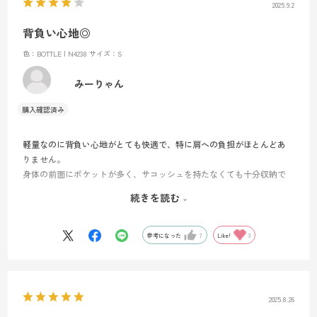
2025.9.2
利用しましたが、荷物を沢山入れるともう一つという思いがあり、来
年、庚申山荘で前泊してそこから、皇海山へ登山計画しており、サー
背負い心地◎
フェス40プラスとＧＲＸ22を持って行くつもりです。
色：BOTTLE | N4238
サイズ：S
みーりゃん
軽量なのに背負い心地がとても快適で、特に肩への負担がほとんどあ
りません。
身体の前面にポケットが多く、サコッシュを持たなくても十分収納で
きるのが便利です。
続きを読む
一方で、ハイドレーションの出口が小さいことと、チューブを固定す
る仕組みがないためぶらついてしまう点が惜しいところ。そのため評
価は星4つとしました。
参考になった
7
Like!
3
2025.8.26