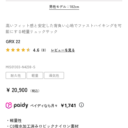
男性モデル：182cm
高いフィット感と安定した背負い心地でファストハイキングを可
能にする軽量リュックサック
GRX 22
4.6
（8）
レビューを見る
MIS01303
-N4238
-S
耐久性
軽量
通気性
¥
20,900
税込
￥1,741
ペイディなら月々
・軽量性
・C0撥水加工済みロビックナイロン素材