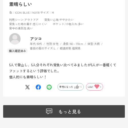
素晴らしい
色：ICON BLUE | N3170
サイズ：M
利用シーン
:アウトドア
背負い心地
:ややかたい
背負った時の重さ
:感じにくい
ポケット/小物入れ
:多い
背中の通気性
:高い
アツコ
年代:
50代
性別:
女性
身長:
166～170cm
体型:
大柄
普段の服のサイズ:
L
都道府県:
福岡県
5人で登山し、5人分それぞれ背負い比べてみましたが5人が一番軽くて
ファットするという評価でした。
個人的にも素晴らしい！
参考になった
6
Like!
4
もっと見る