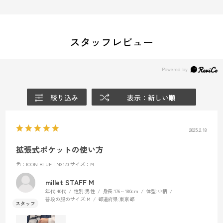
スタッフレビュー
絞り込み
表示：新しい順
2025.2.18
拡張式ポケットの使い方
色：ICON BLUE | N3170
サイズ：M
millet STAFF M
年代:
40代
性別:
男性
身長:
176～180cm
体型:
小柄
普段の服のサイズ:
M
都道府県:
東京都