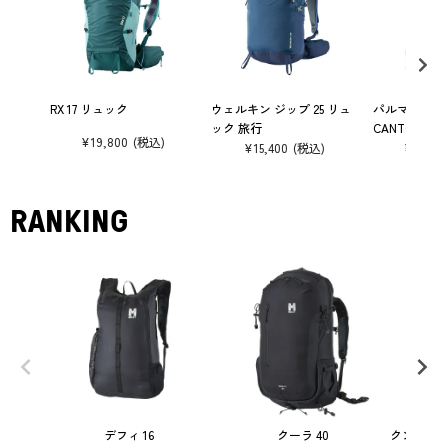
RX 17 リュック
ウェルキン ジップ 25 リュ
パルマラン 2
ック 旅行
CANTON CA
¥
19,800
¥
15,400
¥
26,40
RANKING
デフィ 16
クーラ 40
クンブ マ