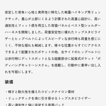
安定した背負い心地と実用性に特化した軽量ハイキング用リュッ
クサック。重心が上部にくるよう計算された高重心設計に、高い
通気性とフィット感を両立した背面パネルとベスト型ショルダー
ハーネスを開発しました。荷重安定性に優れたトップスタビライ
ザーとヒップベルトによってスピーディな歩行時も荷重を感じに
くく、不快な揺れも軽減します。様々な位置からすぐにアクセス
できるよう配置されたポケットの他、左サイドのヒップベルトに
は歩行時にデットスポットとなる脇腹部分に拡張式ポケット「ボ
ディハングキャリーシステム」を搭載し、行動中に素早い出し入
れを可能にします。
装備
・軽さと耐久性を備えたロビックナイロン素材
・リュックサックを体に引き寄せるトップスタビライザー
・高い通気性と体に追従する背面パッド