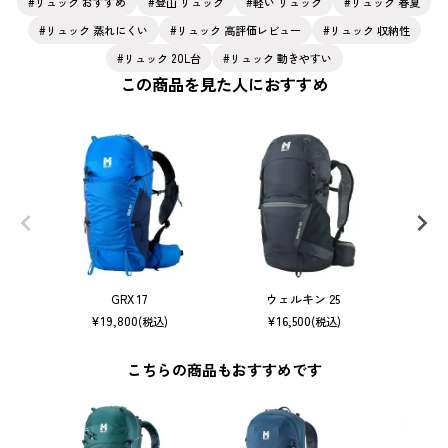
リュック おすすめ
登山 リュック
軽い リュック
リュック 春夏
リュック 蒸れにくい
リュック 高評価レビュー
リュック 収納性
リュック 20L台
リュック 動きやすい
この商品を見た人におすすめ
GRX 17
ウェルキン 25
ピ
¥
19,800
¥
16,500
(税込)
(税込)
こちらの商品もおすすめです