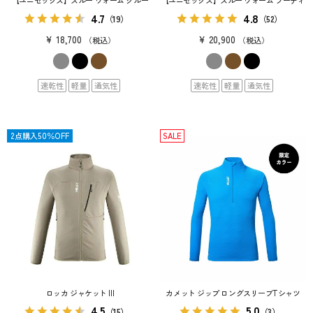
【ユニセックス】スルー ウォーム クルー
【ユニセックス】スルー ウォーム フーディ
4.7
4.8
（19）
（52）
¥
18,700
¥
20,900
税込
税込
速乾性
軽量
通気性
速乾性
軽量
通気性
SALE
2点購入50％OFF
SALE
ロッカ ジャケット III
カメット ジップ ロングスリーブTシャツ
4.5
5.0
（15）
（3）