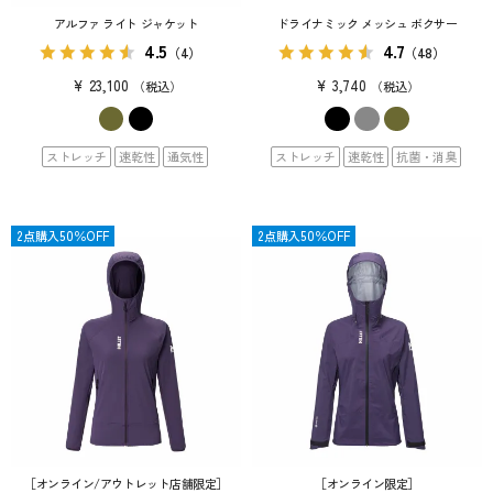
アルファ ライト ジャケット
ドライナミック メッシュ ボクサー
4.5
4.7
（4）
（48）
¥
23,100
¥
3,740
税込
税込
ストレッチ
速乾性
通気性
ストレッチ
速乾性
抗菌・消臭
SALE
2点購入50％OFF
SALE
2点購入50％OFF
［オンライン/アウトレット店舗限定］
［オンライン限定］