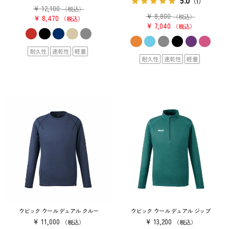
5.0
（1）
¥
12,100
（税込）
¥
8,800
（税込）
¥
8,470
税込
¥
7,040
税込
耐久性
速乾性
軽量
耐久性
速乾性
軽量
ウビック ウール デュアル クルー
ウビック ウール デュアル ジップ
¥
11,000
¥
13,200
税込
税込