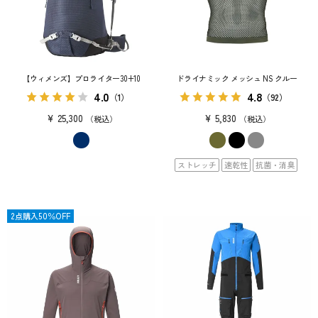
【ウィメンズ】プロライター30+10
ドライナミック メッシュ NS クルー
4.0
4.8
（1）
（92）
¥
25,300
¥
5,830
税込
税込
ストレッチ
速乾性
抗菌・消臭
SALE
2点購入50％OFF