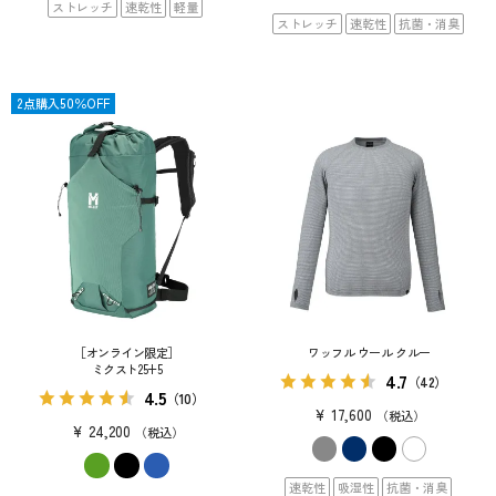
ストレッチ
速乾性
軽量
ストレッチ
速乾性
抗菌・消臭
限定
2点購入50％OFF
［オンライン限定］
ワッフル ウール クルー
ミクスト25+5
4.7
（42）
4.5
（10）
¥
17,600
税込
¥
24,200
税込
速乾性
吸湿性
抗菌・消臭