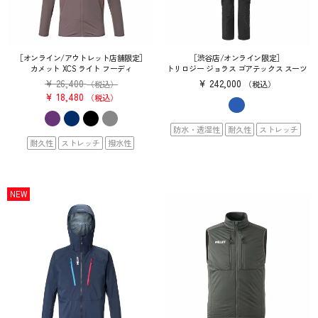
［オンライン/アウトレット店舗限定］
［渋谷店/オンライン限定］
カメット XCS ライト フーディ
トリロジー ジョラス ゴアテックス スーツ
¥
26,400
¥
242,000
（税込）
税込
¥
18,480
税込
防水・透湿性
耐久性
ストレッチ
耐久性
ストレッチ
撥水性
NEW