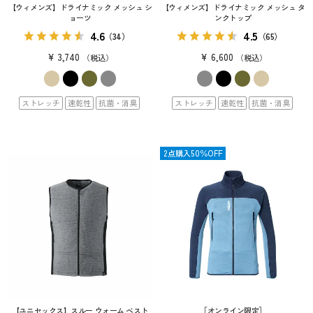
【ウィメンズ】ドライナミック メッシュ シ
【ウィメンズ】ドライナミック メッシュ タ
ョーツ
ンクトップ
4.6
4.5
（34）
（65）
¥
3,740
¥
6,600
税込
税込
ストレッチ
速乾性
抗菌・消臭
ストレッチ
速乾性
抗菌・消臭
SALE
2点購入50％OFF
【ユニセックス】スルー ウォーム ベスト
［オンライン限定］