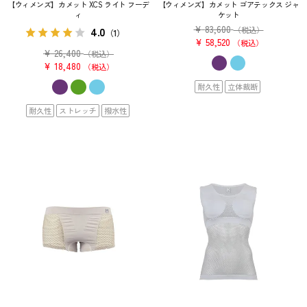
【ウィメンズ】カメット XCS ライト フーデ
【ウィメンズ】カメット ゴアテックス ジャ
ィ
ケット
¥
83,600
4.0
（税込）
（1）
¥
58,520
税込
¥
26,400
（税込）
¥
18,480
税込
耐久性
立体裁断
耐久性
ストレッチ
撥水性