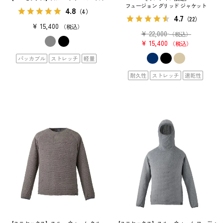
フュージョン グリッド ジャケット
4.8
（4）
4.7
（22）
¥
15,400
税込
¥
22,000
（税込）
¥
15,400
税込
パッカブル
ストレッチ
軽量
耐久性
ストレッチ
速乾性