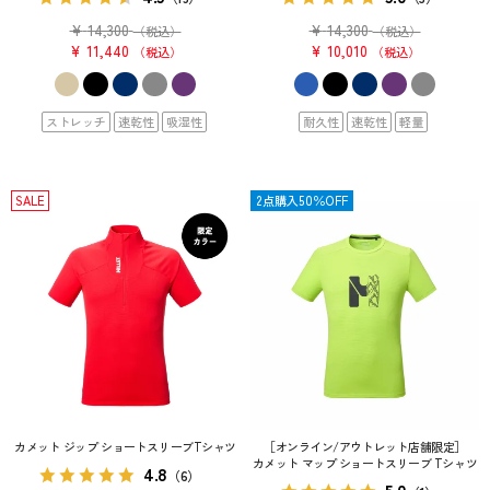
¥
14,300
¥
14,300
（税込）
（税込）
¥
11,440
¥
10,010
税込
税込
ストレッチ
速乾性
吸湿性
耐久性
速乾性
軽量
SALE
SALE
2点購入50％OFF
カメット ジップ ショートスリーブTシャツ
［オンライン/アウトレット店舗限定］
カメット マップ ショートスリーブ Tシャツ
4.8
（6）