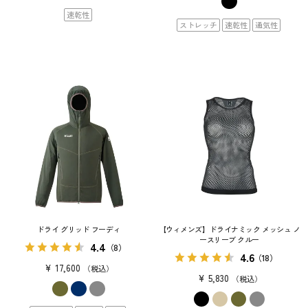
速乾性
ストレッチ
速乾性
通気性
ドライ グリッド フーディ
【ウィメンズ】ドライナミック メッシュ ノ
ースリーブ クルー
4.4
（8）
4.6
（18）
¥
17,600
税込
¥
5,830
税込