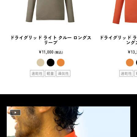
ドライグリッド ライト クルー ロングス
ドライグリッド ラ
リーブ
ング
¥11,000
¥13,
(税込)
速乾性
軽量
通気性
速乾性
Play
Video