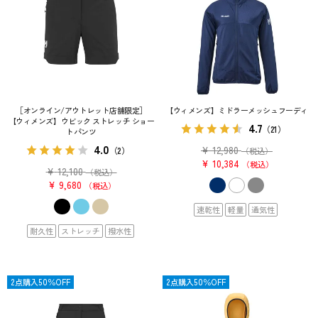
［オンライン/アウトレット店舗限定］
【ウィメンズ】ミドラーメッシュフーディ
【ウィメンズ】ウビック ストレッチ ショー
4.7
（21）
トパンツ
4.0
¥
12,980
（2）
（税込）
¥
10,384
税込
¥
12,100
（税込）
¥
9,680
税込
速乾性
軽量
通気性
耐久性
ストレッチ
撥水性
SALE
2点購入50％OFF
SALE
2点購入50％OFF