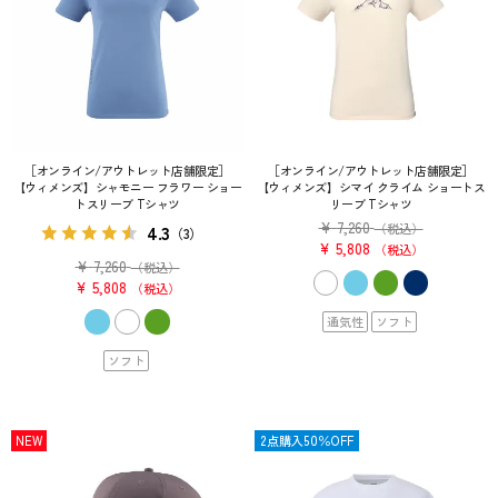
［オンライン/アウトレット店舗限定］
［オンライン/アウトレット店舗限定］
【ウィメンズ】シャモニー フラワー ショー
【ウィメンズ】シマイ クライム ショートス
トスリーブ Tシャツ
リーブ Tシャツ
¥
7,260
4.3
（税込）
（3）
¥
5,808
税込
¥
7,260
（税込）
¥
5,808
税込
通気性
ソフト
ソフト
NEW
OUTLET
2点購入50％OFF