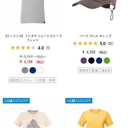
【ウィメンズ】ミンタラ ショートスリーブ
パーフ ブレス キャップ
Tシャツ
5.0
（12）
4.0
（1）
¥
4,950
税込
¥
5,940
（税込）
¥
4,158
税込
速乾性
軽量
通気性
速乾性
UVカット
抗菌・消臭
OUTLET
2点購入50％OFF
SALE
2点購入50％OFF