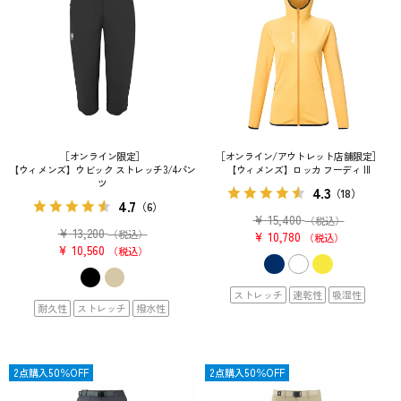
［オンライン限定］
［オンライン/アウトレット店舗限定］
【ウィメンズ】ウビック ストレッチ3/4パン
【ウィメンズ】ロッカ フーディ III
ツ
4.3
（18）
4.7
（6）
¥
15,400
（税込）
¥
13,200
（税込）
¥
10,780
税込
¥
10,560
税込
ストレッチ
速乾性
吸湿性
耐久性
ストレッチ
撥水性
OUTLET
2点購入50％OFF
OUTLET
2点購入50％OFF