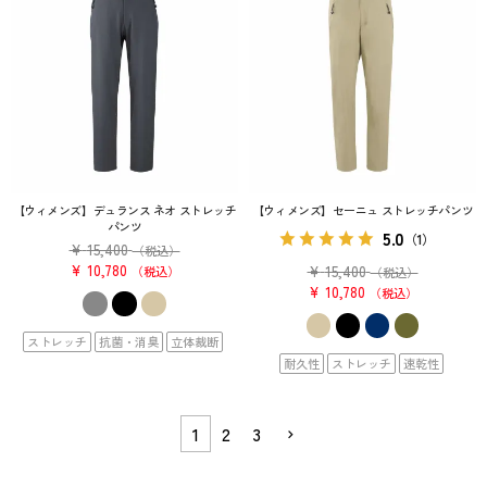
【ウィメンズ】デュランス ネオ ストレッチ
【ウィメンズ】セーニュ ストレッチパンツ
パンツ
5.0
（1）
¥
15,400
（税込）
¥
10,780
¥
15,400
税込
（税込）
¥
10,780
税込
ストレッチ
抗菌・消臭
立体裁断
耐久性
ストレッチ
速乾性
1
2
3