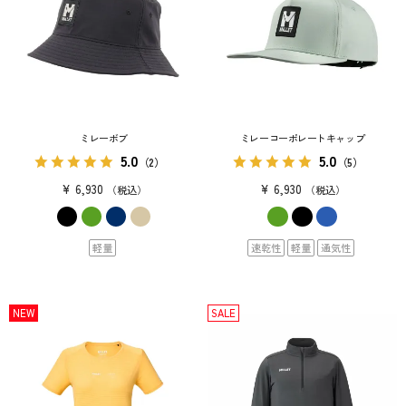
ミレーボブ
ミレーコーポレートキャップ
5.0
5.0
（2）
（5）
¥
6,930
¥
6,930
税込
税込
軽量
速乾性
軽量
通気性
NEW
SALE