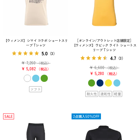
【ウィメンズ】シマイ コラボ ショートスリ
［オンライン/アウトレット店舗限定］
ーブ Tシャツ
【ウィメンズ】ウビック ライト ショートス
リーブ Tシャツ
5.0
（3）
4.7
（3）
¥
7,260
（税込）
¥
6,600
（税込）
¥
5,082
税込
¥
5,280
税込
ソフト
耐久性
速乾性
軽量
SALE
OUTLET
2点購入50％OFF