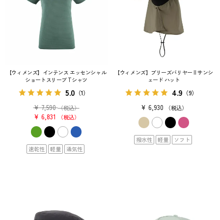
【ウィメンズ】インテンス エッセンシャル
【ウィメンズ】ブリーズバリヤー II サンシ
ショートスリーブ Tシャツ
ェード ハット
5.0
4.9
（1）
（9）
¥
7,590
¥
6,930
（税込）
税込
¥
6,831
税込
撥水性
軽量
ソフト
速乾性
軽量
通気性