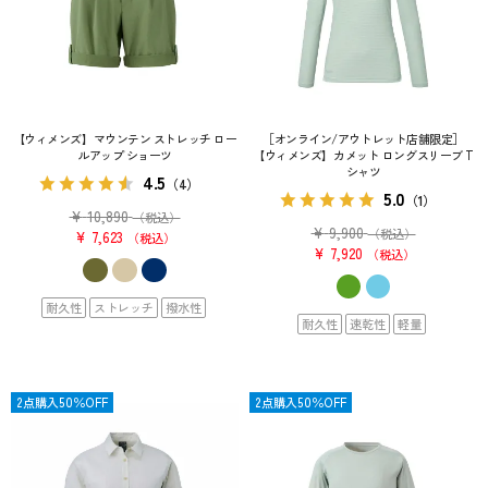
【ウィメンズ】マウンテン ストレッチ ロー
［オンライン/アウトレット店舗限定］
ルアップ ショーツ
【ウィメンズ】カメット ロングスリーブ T
シャツ
4.5
（4）
5.0
（1）
¥
10,890
（税込）
¥
9,900
（税込）
¥
7,623
税込
¥
7,920
税込
耐久性
ストレッチ
撥水性
耐久性
速乾性
軽量
OUTLET
2点購入50％OFF
SALE
2点購入50％OFF