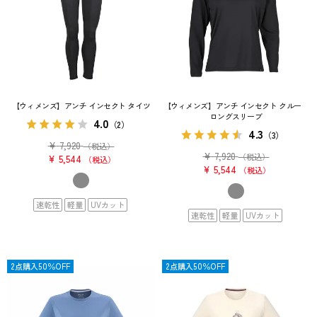
【ウィメンズ】アンチ インセクト タイツ
【ウィメンズ】アンチ インセクト クルー
ロングスリーブ
4.0
（2）
4.3
（3）
¥
7,920
（税込）
¥
7,920
（税込）
¥
5,544
税込
¥
5,544
税込
速乾性
軽量
UVカット
速乾性
軽量
UVカット
SALE
2点購入50％OFF
SALE
2点購入50％OFF