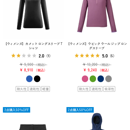
【ウィメンズ】カメット ロングスリーブ T
【ウィメンズ】ウビック ウール ジップ ロン
シャツ
グスリーブ
2.0
5.0
（1）
（5）
¥
9,900
¥
13,200
（税込）
（税込）
¥
8,910
¥
9,240
税込
税込
耐久性
速乾性
軽量
耐久性
速乾性
吸湿性
SALE
2点購入50％OFF
OUTLET
2点購入50％OFF