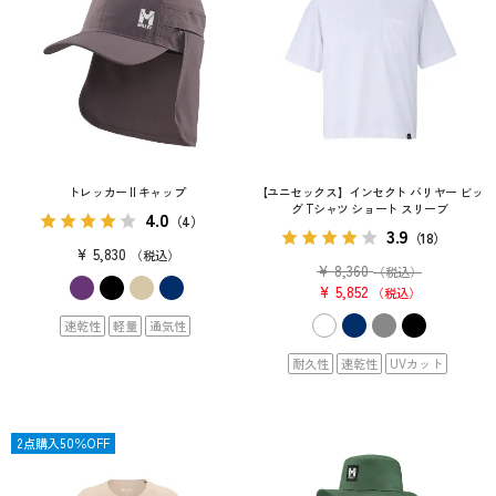
トレッカー II キャップ
【ユニセックス】インセクト バリヤー ビッ
グ Tシャツ ショート スリーブ
4.0
（4）
3.9
（18）
¥
5,830
税込
¥
8,360
（税込）
¥
5,852
税込
速乾性
軽量
通気性
耐久性
速乾性
UVカット
OUTLET
2点購入50％OFF