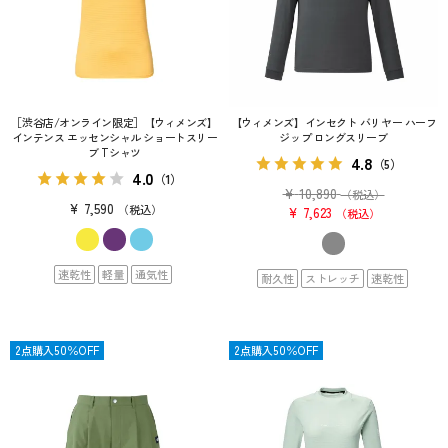
［渋谷店/オンライン限定］【ウィメンズ】
【ウィメンズ】インセクト バリヤー ハーフ
インテンス エッセンシャル ショートスリー
ジップ ロングスリーブ
ブ Tシャツ
4.8
（5）
4.0
（1）
¥
10,890
（税込）
¥
7,590
税込
¥
7,623
税込
速乾性
軽量
通気性
耐久性
ストレッチ
速乾性
OUTLET
2点購入50％OFF
SALE
2点購入50％OFF