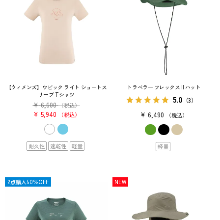
【ウィメンズ】ウビック ライト ショートス
トラベラー フレックス II ハット
リーブ Tシャツ
5.0
（3）
¥
6,600
（税込）
¥
5,940
¥
6,490
税込
税込
耐久性
速乾性
軽量
軽量
OUTLET
2点購入50％OFF
NEW