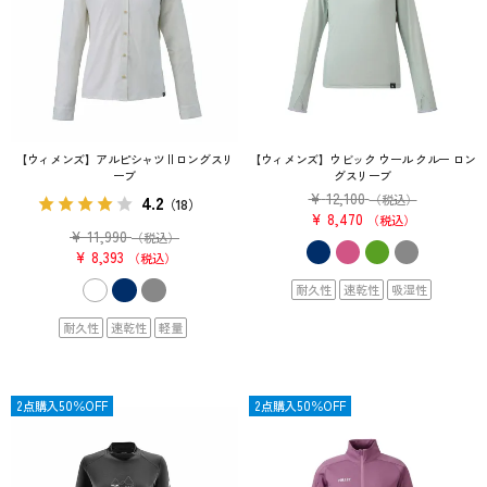
【ウィメンズ】アルピシャツ II ロングスリ
【ウィメンズ】ウビック ウール クルー ロン
ーブ
グスリーブ
¥
12,100
4.2
（税込）
（18）
¥
8,470
税込
¥
11,990
（税込）
¥
8,393
税込
耐久性
速乾性
吸湿性
耐久性
速乾性
軽量
OUTLET
2点購入50％OFF
SALE
2点購入50％OFF