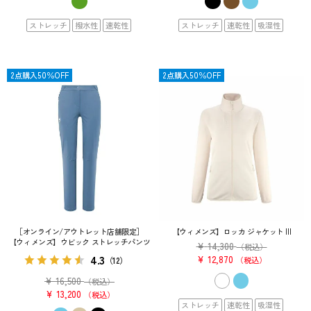
ストレッチ
撥水性
速乾性
ストレッチ
速乾性
吸湿性
SALE
2点購入50％OFF
OUTLET
2点購入50％OFF
［オンライン/アウトレット店舗限定］
【ウィメンズ】ロッカ ジャケット III
【ウィメンズ】ウビック ストレッチパンツ
¥
14,300
（税込）
4.3
¥
12,870
（12）
税込
¥
16,500
（税込）
¥
13,200
税込
ストレッチ
速乾性
吸湿性