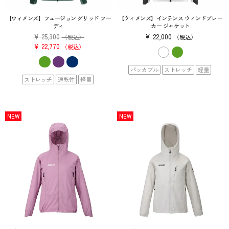
【ウィメンズ】フュージョン グリッド フー
【ウィメンズ】インテンス ウィンドブレー
ディ
カー ジャケット
¥
25,300
¥
22,000
（税込）
税込
¥
22,770
税込
パッカブル
ストレッチ
軽量
ストレッチ
速乾性
軽量
NEW
NEW