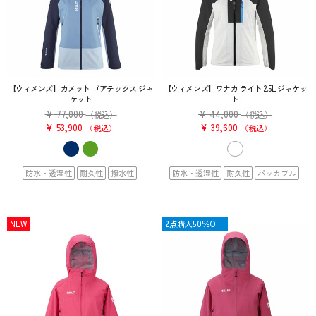
【ウィメンズ】カメット ゴアテックス ジャ
【ウィメンズ】ワナカ ライト 2.5L ジャケッ
ケット
ト
¥
77,000
¥
44,000
（税込）
（税込）
¥
53,900
¥
39,600
税込
税込
防水・透湿性
耐久性
撥水性
防水・透湿性
耐久性
パッカブル
NEW
OUTLET
2点購入50％OFF