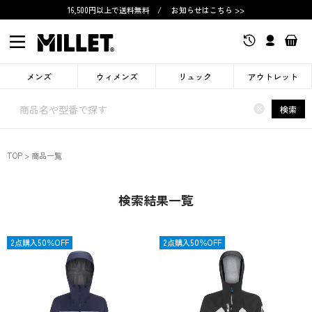
16,500円以上で送料無料
/
お知らせはこちら >>
メンズ
ウィメンズ
リュック
アウトレット
×
検索
TOP
商品一覧
検索結果一覧
OUTLET
2点購入50％OFF
OUTLET
2点購入50％OFF