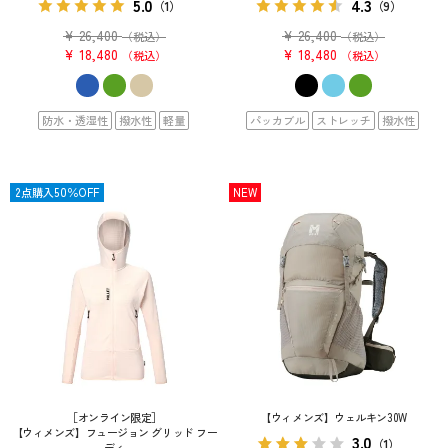
5.0
4.3
（1）
（9）
¥
26,400
¥
26,400
（税込）
（税込）
¥
18,480
¥
18,480
税込
税込
防水・透湿性
撥水性
軽量
パッカブル
ストレッチ
撥水性
SALE
2点購入50％OFF
NEW
［オンライン限定］
【ウィメンズ】ウェルキン30W
【ウィメンズ】フュージョン グリッド フー
3.0
（1）
ディ