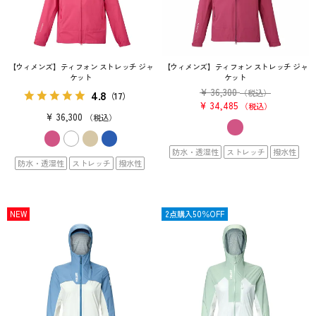
【ウィメンズ】ティフォン ストレッチ ジャ
【ウィメンズ】ティフォン ストレッチ ジャ
ケット
ケット
¥
36,300
4.8
（税込）
（17）
¥
34,485
税込
¥
36,300
税込
防水・透湿性
ストレッチ
撥水性
防水・透湿性
ストレッチ
撥水性
NEW
SALE
2点購入50％OFF