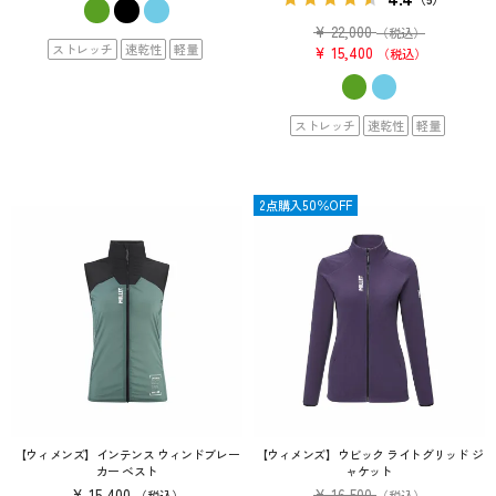
¥
22,000
（税込）
ストレッチ
速乾性
軽量
¥
15,400
税込
ストレッチ
速乾性
軽量
OUTLET
2点購入50％OFF
【ウィメンズ】インテンス ウィンドブレー
【ウィメンズ】ウビック ライトグリッド ジ
カー ベスト
ャケット
¥
15,400
¥
16,500
税込
（税込）