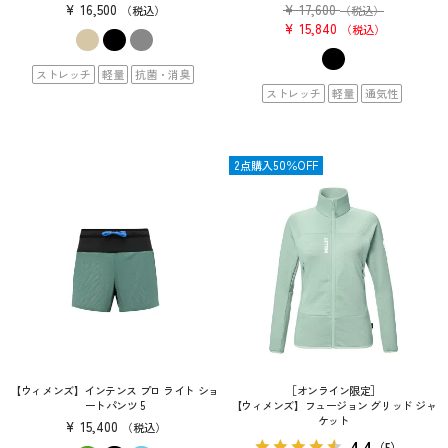
¥
16,500
¥
17,600
税込
（税込）
¥
15,840
税込
ストレッチ
軽量
抗菌・消臭
ストレッチ
軽量
通気性
SALE
2点購入50％OFF
【ウィメンズ】インテンス プロ ライト ショ
［オンライン限定］
ートパンツ 5
【ウィメンズ】フュージョン グリッド ジャ
ケット
¥
15,400
税込
4.4
（5）