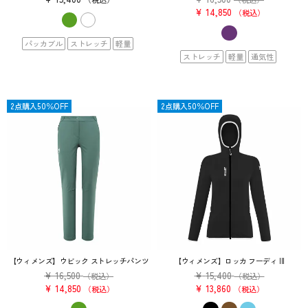
¥
14,850
税込
パッカブル
ストレッチ
軽量
ストレッチ
軽量
通気性
OUTLET
2点購入50％OFF
OUTLET
2点購入50％OFF
【ウィメンズ】ウビック ストレッチパンツ
【ウィメンズ】ロッカ フーディ III
¥
16,500
¥
15,400
（税込）
（税込）
¥
14,850
¥
13,860
税込
税込