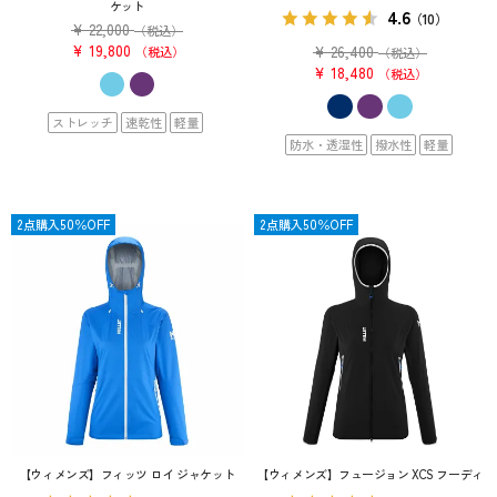
ケット
4.6
（10）
¥
22,000
（税込）
¥
19,800
¥
26,400
税込
（税込）
¥
18,480
税込
ストレッチ
速乾性
軽量
防水・透湿性
撥水性
軽量
OUTLET
2点購入50％OFF
OUTLET
2点購入50％OFF
【ウィメンズ】フィッツ ロイ ジャケット
【ウィメンズ】フュージョン XCS フーディ