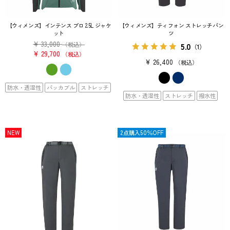
【ウィメンズ】インテンス プロ 2.5L ジャケ
【ウィメンズ】ティフォン ストレッチパン
ット
ツ
¥
33,000
5.0
（税込）
（1）
¥
29,700
税込
¥
26,400
税込
防水・透湿性
パッカブル
ストレッチ
防水・透湿性
ストレッチ
撥水性
NEW
OUTLET
2点購入50％OFF