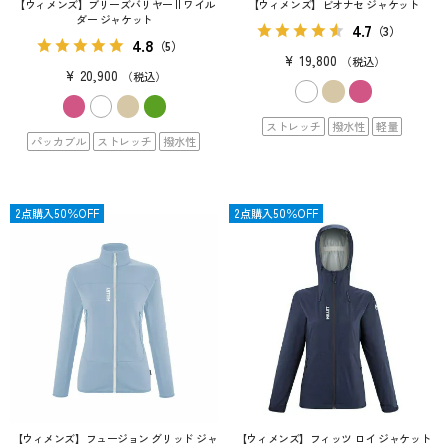
【ウィメンズ】ブリーズバリヤー II ワイル
【ウィメンズ】ビオナセ ジャケット
ダー ジャケット
4.7
（3）
4.8
（5）
¥
19,800
税込
¥
20,900
税込
ストレッチ
撥水性
軽量
パッカブル
ストレッチ
撥水性
限定
2点購入50％OFF
OUTLET
2点購入50％OFF
【ウィメンズ】フュージョン グリッド ジャ
【ウィメンズ】フィッツ ロイ ジャケット