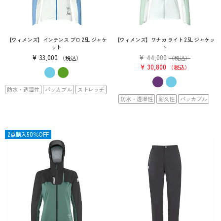
【ウィメンズ】インテンス プロ 2.5L ジャケ
【ウィメンズ】ワナカ ライト 2.5L ジャケッ
ット
ト
¥
33,000
¥
44,000
税込
（税込）
¥
30,800
税込
防水・透湿性
パッカブル
ストレッチ
防水・透湿性
耐久性
パッカブル
OUTLET
2点購入50％OFF