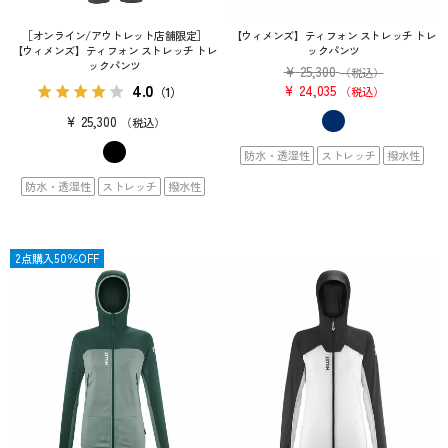
［オンライン/アウトレット店舗限定］
【ウィメンズ】ティフォン ストレッチ トレ
【ウィメンズ】ティフォン ストレッチ トレ
ックパンツ
ックパンツ
¥
25,300
（税込）
4.0
¥
24,035
（1）
税込
¥
25,300
税込
防水・透湿性
ストレッチ
撥水性
防水・透湿性
ストレッチ
撥水性
限定
2点購入50％OFF