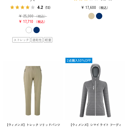
4.2
¥
17,600
（13）
税込
¥
25,300
（税込）
¥
17,710
税込
ストレッチ
速乾性
軽量
OUTLET
2点購入50％OFF
【ウィメンズ】トレック ソリッドパンツ
【ウィメンズ】シマイ ライト フーディ