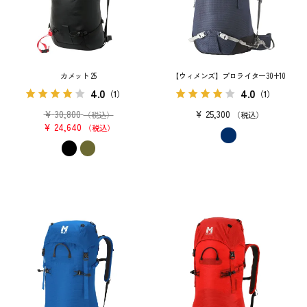
カメット 25
【ウィメンズ】プロライター30+10
4.0
4.0
（1）
（1）
¥
30,800
¥
25,300
（税込）
税込
¥
24,640
税込