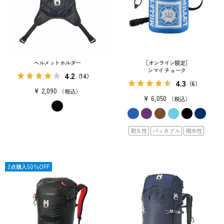
ヘルメットホルダー
［オンライン限定］
シマイ チョーク
4.2
（14）
4.3
（6）
¥
2,090
税込
¥
6,050
税込
耐久性
パッカブル
撥水性
OUTLET
2点購入50％OFF