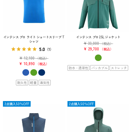
インテンス プロ ライト ショートスリーブ T
インテンス プロ 2.5L ジャケット
シャツ
¥
33,000
（税込）
5.0
¥
29,700
（1）
税込
¥
12,100
（税込）
¥
10,890
税込
防水・透湿性
パッカブル
ストレッチ
耐久性
軽量
通気性
OUTLET
2点購入50％OFF
OUTLET
2点購入50％OFF