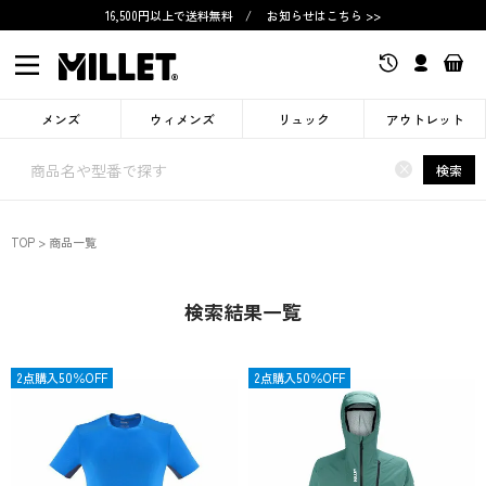
16,500円以上で送料無料
/
お知らせはこちら >>
メンズ
ウィメンズ
リュック
アウトレット
×
検索
TOP
商品一覧
検索結果一覧
OUTLET
2点購入50％OFF
OUTLET
2点購入50％OFF