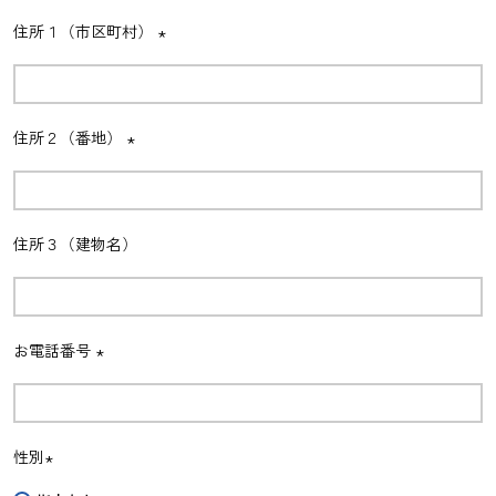
住所１（市区町村）
(必
須)
住所２（番地）
(必
須)
住所３（建物名）
お電話番号
(必
須)
性別
(必