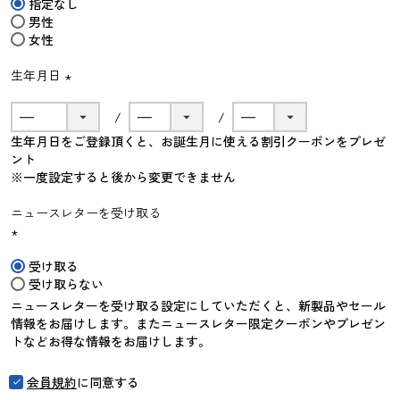
指定なし
須)
男性
女性
生年月日
(必
須)
生年月日をご登録頂くと、お誕生月に使える割引クーポンをプレゼ
ント
※一度設定すると後から変更できません
ニュースレターを受け取る
(必
受け取る
須)
受け取らない
ニュースレターを受け取る設定にしていただくと、新製品やセール
情報をお届けします。またニュースレター限定クーポンやプレゼン
トなどお得な情報をお届けします。
会員規約
に同意する