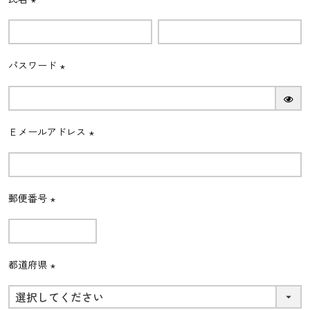
(必
須)
パスワード
(必
須)
Ｅメールアドレス
(必
須)
郵便番号
(必
須)
都道府県
(必
須)