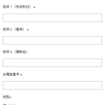
住所１（市区町村）
(必
須)
住所２（番地）
(必
須)
住所３（建物名）
お電話番号
(必
須)
性別
(必