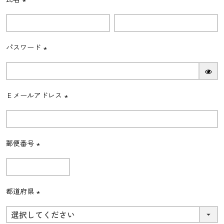
(必
須)
パスワード
(必
須)
Ｅメールアドレス
(必
須)
郵便番号
(必
須)
都道府県
(必
須)