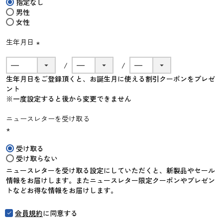
指定なし
須)
男性
女性
生年月日
(必
須)
生年月日をご登録頂くと、お誕生月に使える割引クーポンをプレゼ
ント
※一度設定すると後から変更できません
ニュースレターを受け取る
(必
受け取る
須)
受け取らない
ニュースレターを受け取る設定にしていただくと、新製品やセール
情報をお届けします。またニュースレター限定クーポンやプレゼン
トなどお得な情報をお届けします。
会員規約
に同意する