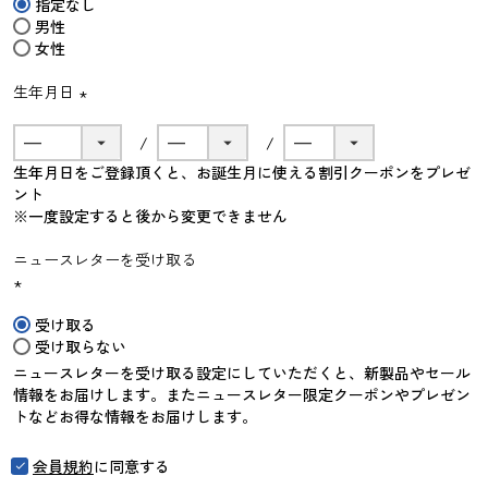
指定なし
須)
男性
女性
生年月日
(必
須)
生年月日をご登録頂くと、お誕生月に使える割引クーポンをプレゼ
ント
※一度設定すると後から変更できません
ニュースレターを受け取る
(必
受け取る
須)
受け取らない
ニュースレターを受け取る設定にしていただくと、新製品やセール
情報をお届けします。またニュースレター限定クーポンやプレゼン
トなどお得な情報をお届けします。
会員規約
に同意する