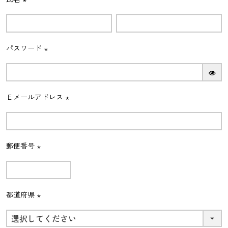
(必
須)
パスワード
(必
須)
Ｅメールアドレス
(必
須)
郵便番号
(必
須)
都道府県
(必
須)