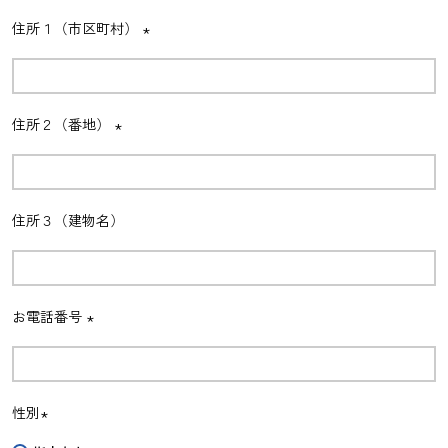
住所１（市区町村）
(必
須)
住所２（番地）
(必
須)
住所３（建物名）
お電話番号
(必
須)
性別
(必