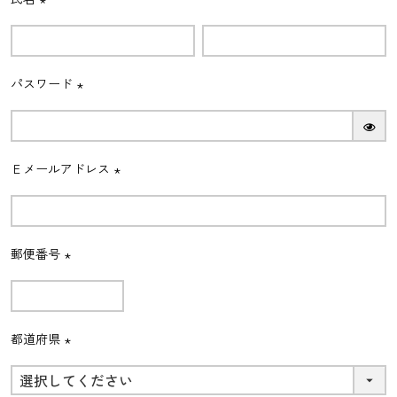
(必
須)
パスワード
(必
須)
Ｅメールアドレス
(必
須)
郵便番号
(必
須)
都道府県
(必
須)