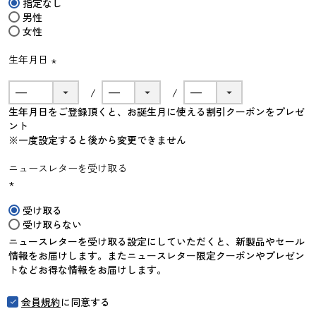
指定なし
須)
男性
女性
生年月日
(必
須)
生年月日をご登録頂くと、お誕生月に使える割引クーポンをプレゼ
ント
※一度設定すると後から変更できません
ニュースレターを受け取る
(必
受け取る
須)
受け取らない
ニュースレターを受け取る設定にしていただくと、新製品やセール
情報をお届けします。またニュースレター限定クーポンやプレゼン
トなどお得な情報をお届けします。
会員規約
に同意する