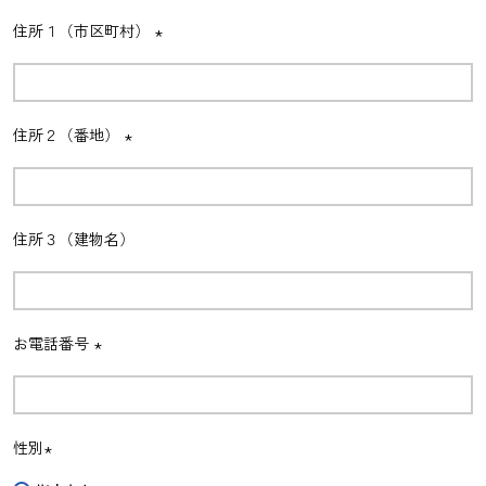
住所１（市区町村）
(必
須)
住所２（番地）
(必
須)
住所３（建物名）
お電話番号
(必
須)
性別
(必