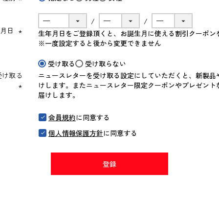
(必
須)
年月日
生年月日をご登録頂くと、お誕生月に使える割引クーポン
(必
※一度設定すると後から変更できません
須)
受け取る
受け取らない
受け取る
ニュースレターを受け取る設定にしていただくと、新製品
けします。またニュースレター限定クーポンやプレゼント
届けします。
(必
須)
会員規約
に同意する
個人情報保護方針
に同意する
登録