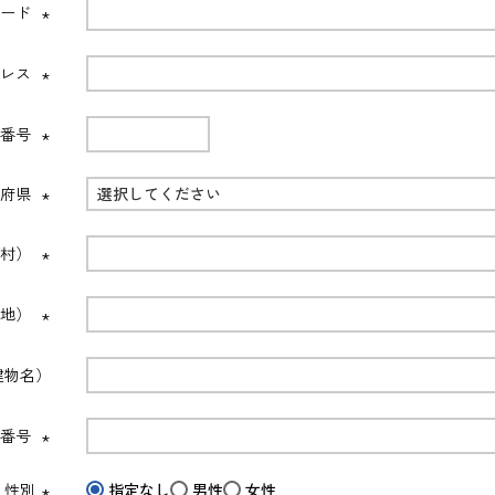
須)
ワード
(必
須)
ドレス
(必
須)
便番号
(必
須)
道府県
(必
須)
町村）
(必
須)
番地）
(必
須)
建物名）
話番号
(必
須)
性別
指定なし
男性
女性