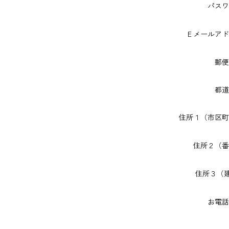
パス
Ｅメールア
郵
都
住所１（市区
住所２（
住所３（
お電