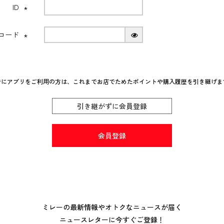
ID
(必
須)
Nコード
(必
須)
でにアプリをご利用の方は、これまでお店でためたポイントや購入履歴を引き継げま
引き継がずに会員登録
会員登録
ミレーの最新情報やオトクなニュースが届く
ニュースレターに今すぐご登録！