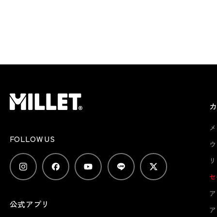
メ
FOLLOW US
ウ
リ
セ
ア
公式アプリ
ア