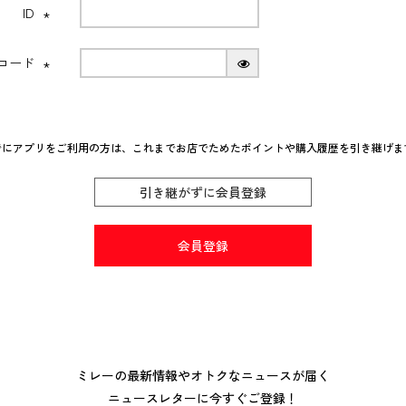
ID
(必
須)
Nコード
(必
須)
でにアプリをご利用の方は、これまでお店でためたポイントや購入履歴を引き継げま
引き継がずに会員登録
会員登録
ミレーの最新情報やオトクなニュースが届く
ニュースレターに今すぐご登録！