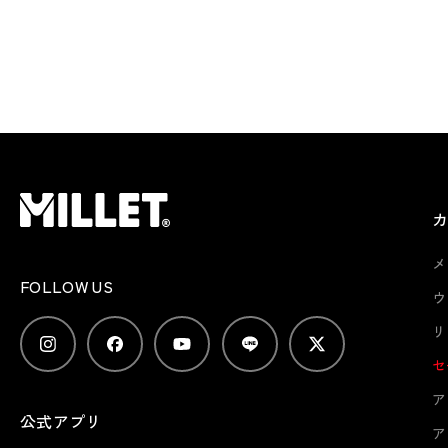
メ
FOLLOW US
ウ
リ
セ
ア
公式アプリ
ア