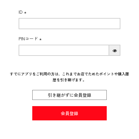
_t
ID
(必
須)
PINコード
(必
須)
すでにアプリをご利用の方は、これまでお店でためたポイントや購入履
歴を引き継げます。
引き継がずに会員登録
会員登録