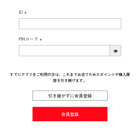
_t
ID
(必
須)
PINコード
(必
須)
すでにアプリをご利用の方は、これまでお店でためたポイントや購入履
歴を引き継げます。
引き継がずに会員登録
会員登録