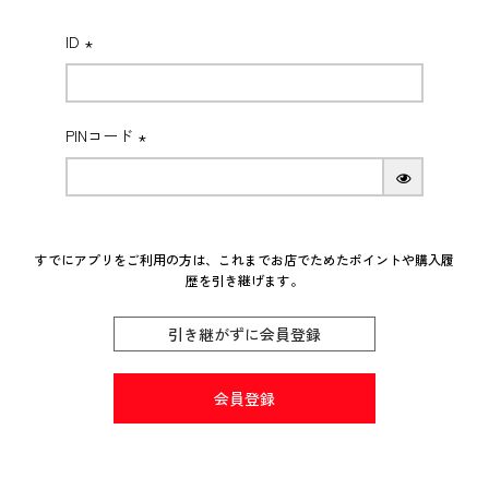
_t
ID
(必
須)
PINコード
(必
須)
すでにアプリをご利用の方は、これまでお店でためたポイントや購入履
歴を引き継げます。
引き継がずに会員登録
会員登録