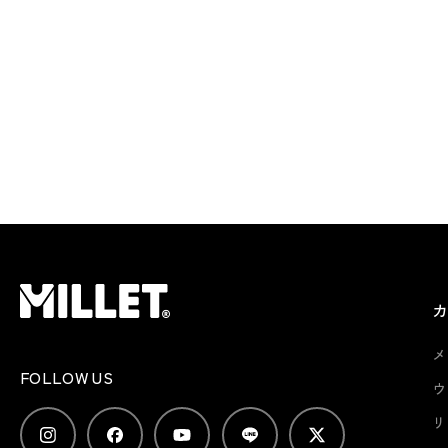
メ
FOLLOW US
ウ
リ