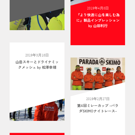
2019年4月8日
『より快適に山を楽しむ為
に』製品インプレッション
by 山田利行
2019年3月18日
山岳スキーとドライナミッ
クメッシュ by 松澤幸靖
2019年2月27日
第4回ミレーカップ -パラ
ダSKIMOナイトレース-