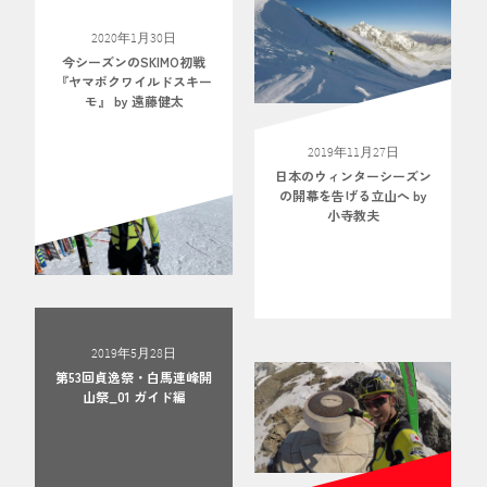
2020年1月30日
今シーズンのSKIMO初戦
『ヤマボクワイルドスキー
モ』 by 遠藤健太
2019年11月27日
日本のウィンターシーズン
の開幕を告げる立山へ by
小寺教夫
2019年5月28日
第53回貞逸祭・白馬連峰開
山祭_01 ガイド編