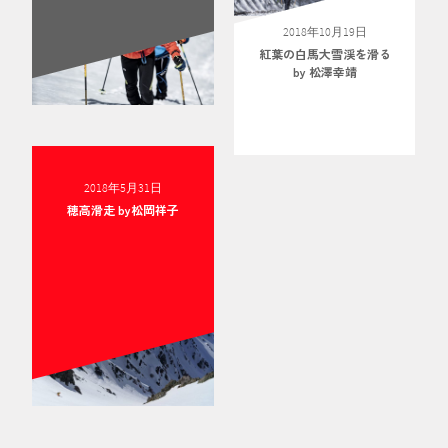
2018年10月19日
紅葉の白馬大雪渓を滑る
by 松澤幸靖
2018年5月31日
穂高滑走 by松岡祥子