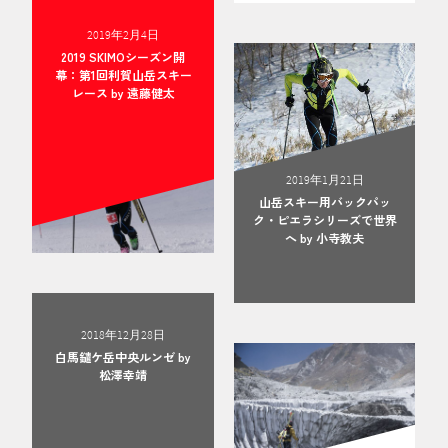
2019年2月4日
2019 SKIMOシーズン開
幕：第1回利賀山岳スキー
レース by 遠藤健太
2019年1月21日
山岳スキー用バックパッ
ク・ピエラシリーズで世界
へ by 小寺教夫
2018年12月28日
白馬鑓ケ岳中央ルンゼ by
松澤幸靖